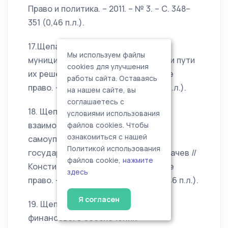
Право и политика. – 2011. – № 3. – С. 348–
351 (0,46 п.л.).
17.Щепачев, В.А. Проблемы
Мы используем файлы
муниципального правотворчества и пути
cookies для улучшения
их решения / В. Щепачев // Местное
работы сайта. Оставаясь
право. – 2011. – № 2. – С. 9–12 (0,46 п.л.).
на нашем сайте, вы
соглашаетесь с
18. Щепачев, В.А. О формах
условиями использования
взаимодействия органов местного
файлов cookies. Чтобы
ознакомиться с нашей
самоуправления и органов
Политикой использования
государственной власти / В.А. Щепачев //
файлов cookie,
нажмите
Конституционное и муниципальное
здесь
право. – 2010. – № 12. – С. 45–48 (0,46 п.л.).
Я согласен
19. Щепачев, В.А. О проблемах
финансового обеспечения