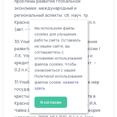
проблемы развития глобальной
экономики: международный и
региональный аспекты: сб. науч. тр.
Краснодар, 2007. Вып. 427 (455). 0,6 п.л.
Мы используем файлы
(авт. – 0,3 п.л.).
cookies для улучшения
работы сайта. Оставаясь
30.Улыбина Л.К. Основные направления
на нашем сайте, вы
развития лизинговых компаний в России /
соглашаетесь с
Л.К. Улыбина, Н.В. Эстрик // Финансы и
условиями использования
кредит. 2007. № 28 (268). 0,4 п.л. (авт. –
файлов cookies. Чтобы
0,2 п.л.).
ознакомиться с нашей
Политикой использования
31.Улыбина Л.К. Совершенствование мер
файлов cookie,
нажмите
здесь
государственного регулирования
крестьянских (фермерских) хозяйств в
Я согласен
Краснодарском крае / Л.К. Улыбина, И.А.
Чайка // Региональная экономика: теория