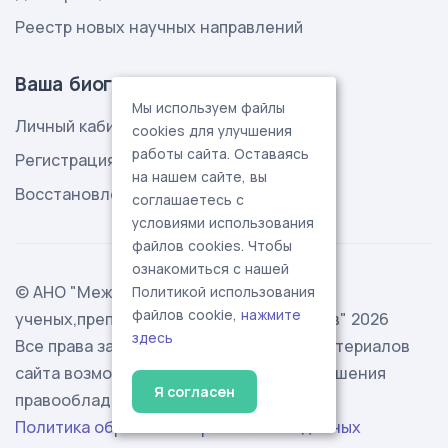
Реестр новых научных направлений
Ваша биография
Мы используем файлы
Личный кабинет
cookies для улучшения
работы сайта. Оставаясь
Регистрация
на нашем сайте, вы
Восстановление пароля
соглашаетесь с
условиями использования
файлов cookies. Чтобы
ознакомиться с нашей
© АНО "Международная ассоциация
Политикой использования
файлов cookie,
нажмите
ученых,преподавателей и специалистов" 2026
здесь
Все права защищены. Использование материалов
сайта возможно исключительно с разрешения
Я согласен
правообладателя.
Политика обработки персональных данных