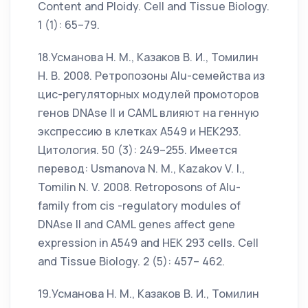
Content and Ploidy. Cell and Tissue Biology.
1 (1): 65–79.
18.Усманова Н. М., Казаков В. И., Томилин
Н. В. 2008. Ретропозоны Alu-семейства из
цис-регуляторных модулей промоторов
генов DNAse II и CAML влияют на генную
экспрессию в клетках A549 и НЕК293.
Цитология. 50 (3): 249–255. Имеется
перевод: Usmanova N. M., Kazakov V. I.,
Tomilin N. V. 2008. Retroposons of Alu-
family from cis -regulatory modules of
DNAse II and CAML genes affect gene
expression in A549 and HEK 293 cells. Cell
and Tissue Biology. 2 (5): 457– 462.
19.Усманова Н. М., Казаков В. И., Томилин