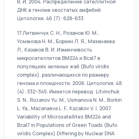
В. И. 2004. Распределение сателлитной
ДНК в геноме хвостатых амфибий.
Цитология. 46 (7): 628–633.
17.Литвинчук С. Н., Розанов Ю. М.,
Усманова Н. М., Боркин Л. Я., Мазанаева
Л., Казаков В. И. Изменчивость
микросателлитов ВМ224 и Bcal7 в
популяциях зеленых жаб (Bufo viridis
complex), различающихся по размеру
генома и плоидности. 2006. Цитология. 48
(4): 332–345. Имеется перевод: Litvinchuk
S. N., Rozanov Yu. M., Usmanova N. M., Borkin
L. Ya., Mazanaeva L. F., Kazakov V. I. 2007.
Variability of Microsatellites BM224 and
Bcal7 in Populations of Green Toads (Bufo
viridis Complex) Differing by Nuclear DNA