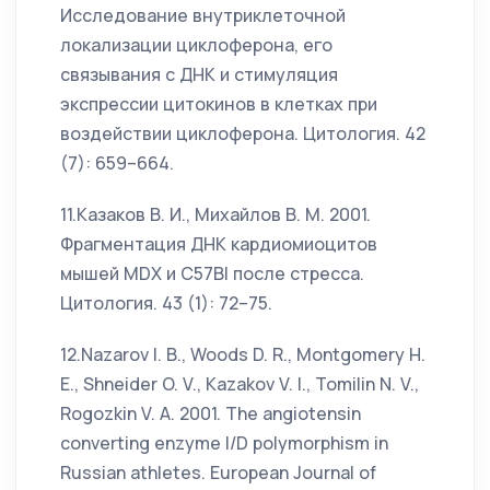
Исследование внутриклеточной
локализации циклоферона, его
связывания с ДНК и стимуляция
экспрессии цитокинов в клетках при
воздействии циклоферона. Цитология. 42
(7): 659–664.
11.Казаков В. И., Михайлов В. М. 2001.
Фрагментация ДНК кардиомиоцитов
мышей MDX и C57Bl после стресса.
Цитология. 43 (1): 72–75.
12.Nazarov I. B., Woods D. R., Montgomery H.
E., Shneider O. V., Kazakov V. I., Tomilin N. V.,
Rogozkin V. A. 2001. The angiotensin
converting enzyme I/D polymorphism in
Russian athletes. European Journal of