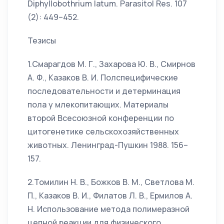
Diphyllobothrium latum. Parasitol Res. 107
(2): 449–452.
Тезисы
1.Смарагдов М. Г., Захарова Ю. В., Смирнов
А. Ф., Казаков В. И. Полспецифические
последовательности и детерминация
пола у млекопитающих. Материалы
второй Всесоюзной конференции по
цитогенетике сельскохозяйственных
животных. Ленинград-Пушкин 1988. 156–
157.
2.Томилин Н. В., Божков В. М., Светлова М.
П., Казаков В. И., Филатов Л. В., Ермилов А.
Н. Использование метода полимеразной
цепной реакции для физического