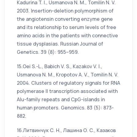
Kadurina T. I., Usmanova N. M., Tomilin N. V.
2003. Insertion-deletion polymorphism of
the angiotensin converting enzyme gene
and its relationship to serum levels of free
amino acids in the patients with connective
tissue dysplasias. Russian Journal of
Genetics. 39 (8): 955–959.
15.Oei S.-L., Babich V. S., Kazakov V. I.,
Usmanova N. M., Kropotov A. V., Tomilin N. V.
2004. Clusters of regulatory signals for RNA
polymerase II transcription associated with
Alu-family repeats and CpG-islands in
human promoters. Genomics. 83 (5): 873-
882.
16.Литвинчук С. Н., Лашина О. С., Казаков