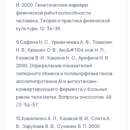
И. 2000. Генетические маркеры
физической работоспособности
человека. Теория и практика физической
культуры. 12: 34–36.
9.Сафина Н. С., Урманчеева А. Ф., Томилин
Н. В., Кришен О. В., Акс&#1104;нов Н. Л.,
Казаков В. И., Кашина Н. О., Арефина Н. В.
2000. Определение показателей
липидного обмена и полиморфизма генов
аполипопротеина АI и ангиотензин-
конвертирующего фермента у больных
раком тела матки. Вопросы онкологии. 46
(1): 54–57.
10.Коваленко А. Л., Казаков В. И., Слита А.
В., Зарубаев В. В., Сухинин В. П. 2000