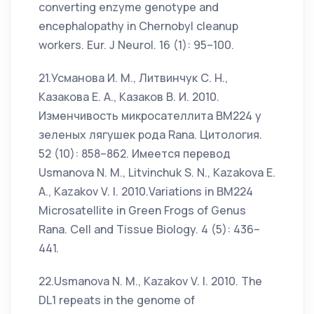
converting enzyme genotype and
encephalopathy in Chernobyl cleanup
workers. Eur. J Neurol. 16 (1): 95–100.
21.Усманова И. М., Литвинчук С. Н.,
Казакова Е. А., Казаков В. И. 2010.
Изменчивость микросателлита ВМ224 у
зеленых лягушек рода Rana. Цитология.
52 (10): 858–862. Имеется перевод
Usmanova N. M., Litvinchuk S. N., Kazakova E.
A., Kazakov V. I. 2010.Variations in BM224
Microsatellite in Green Frogs of Genus
Rana. Cell and Tissue Biology. 4 (5): 436–
441.
22.Usmanova N. M., Kazakov V. I. 2010. The
DL1 repeats in the genome of