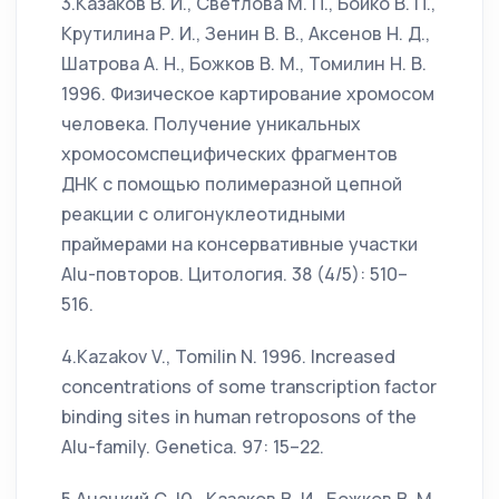
3.Казаков В. И., Светлова М. П., Бойко В. П.,
Крутилина Р. И., Зенин В. В., Аксенов Н. Д.,
Шатрова А. Н., Божков В. М., Томилин Н. В.
1996. Физическое картирование хромосом
человека. Получение уникальных
хромосомспецифических фрагментов
ДНК с помощью полимеразной цепной
реакции с олигонуклеотидными
праймерами на консервативные участки
Alu-повторов. Цитология. 38 (4/5): 510–
516.
4.Kazakov V., Tomilin N. 1996. Increased
concentrations of some transcription factor
binding sites in human retroposons of the
Alu-family. Genetica. 97: 15–22.