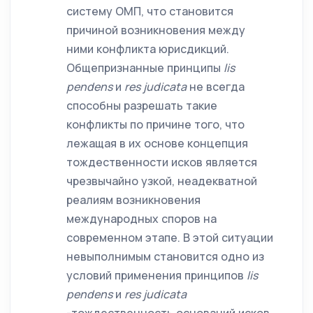
систему ОМП, что становится
причиной возникновения между
ними конфликта юрисдикций.
Общепризнанные принципы
lis
pendens
и
res
judicata
не всегда
способны разрешать такие
конфликты по причине того, что
лежащая в их основе концепция
тождественности исков является
чрезвычайно узкой, неадекватной
реалиям возникновения
международных споров на
современном этапе. В этой ситуации
невыполнимым становится одно из
условий применения принципов
lis
pendens
и
res
judicata