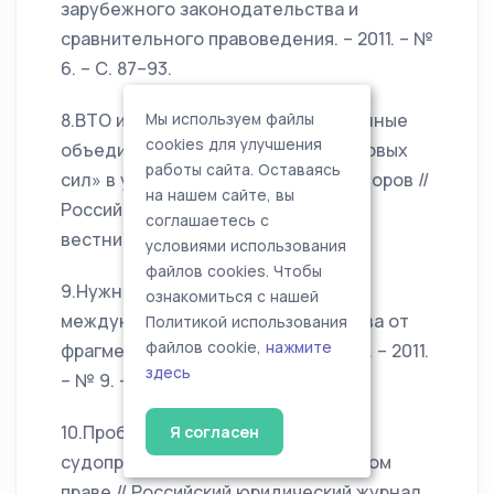
зарубежного законодательства и
сравнительного правоведения. – 2011. – №
6. – С. 87–93.
8.ВТО и региональные интеграционные
Мы используем файлы
cookies для улучшения
объединения: соотношение «правовых
работы сайта. Оставаясь
сил» в урегулирования торговых споров //
на нашем сайте, вы
Российский внешнеэкономический
соглашаетесь с
вестник. – 2011. – № 8. – С. 74–83.
условиями использования
файлов cookies. Чтобы
9.Нужно ли «спасать» систему
ознакомиться с нашей
международного судопроизводства от
Политикой использования
файлов cookie,
нажмите
фрагментации? // Право и политика. – 2011.
здесь
– № 9. – С. 1509–1513.
10.Проблема параллельного
Я согласен
судопроизводства в международном
праве // Российский юридический журнал.