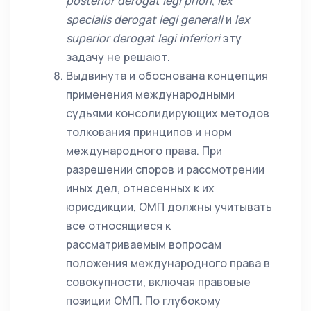
posterior
derogat
legi
priori
,
lex
specialis
derogat
legi
generali
и
lex
superior
derogat
legi
inferiori
эту
задачу не решают.
Выдвинута и обоснована концепция
применения международными
судьями консолидирующих методов
толкования принципов и норм
международного права. При
разрешении споров и рассмотрении
иных дел, отнесенных к их
юрисдикции, ОМП должны учитывать
все относящиеся к
рассматриваемым вопросам
положения международного права в
совокупности, включая правовые
позиции ОМП. По глубокому