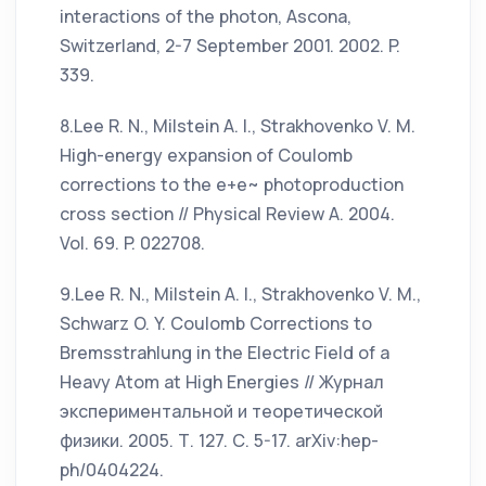
interactions of the photon, Ascona,
Switzerland, 2-7 September 2001. 2002. P.
339.
8.Lee R. N., Milstein A. I., Strakhovenko V. M.
High-energy expansion of Coulomb
corrections to the e+e~ photoproduction
cross section // Physical Review A. 2004.
Vol. 69. P. 022708.
9.Lee R. N., Milstein A. I., Strakhovenko V. M.,
Schwarz O. Y. Coulomb Corrections to
Bremsstrahlung in the Electric Field of a
Heavy Atom at High Energies // Журнал
экспериментальной и теоретической
физики. 2005. Т. 127. С. 5-17. arXiv:hep-
ph/0404224.