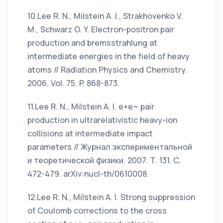
10.Lee R. N., Milstein A. I., Strakhovenko V.
M., Schwarz O. Y. Electron-positron pair
production and bremsstrahlung at
intermediate energies in the field of heavy
atoms // Radiation Physics and Chemistry.
2006. Vol. 75. P. 868-873.
11.Lee R. N., Milstein A. I. e+e~ pair
production in ultrarelativistic heavy-ion
collisions at intermediate impact
parameters // Журнал экспериментальной
и теоретической физики. 2007. Т. 131. С.
472-479. arXiv:nucl-th/0610008.
12.Lee R. N., Milstein A. I. Strong suppression
of Coulomb corrections to the cross