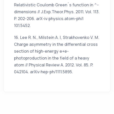
Relativistic Coulomb Green´s function in ^-
dimensions // J.Exp.Theor.Phys. 2011. Vol. 113.
P. 202-206. arX-iv:physics.atom-ph/l
101.5452.
16. Lee R. N., Milstein A. I, Strakhovenko V. M.
Charge asymmetry in the differential cross
section of high-energy e+e-
photoproduction in the field of a heavy
atom // Physical Review A. 2012. Vol. 85. P.
042104. arXiv:hep-ph/1111.5895.