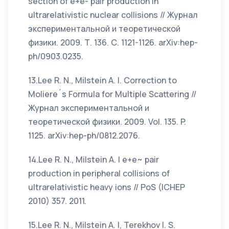
section of e+e- pair production in
ultrarelativistic nuclear collisions // Журнал
экспериментальной и теоретической
физики. 2009. Т. 136. С. 1121-1126. arXiv:hep-
ph/0903.0235.
13.Lee R. N., Milstein A. I. Correction to
Moliere´s Formula for Multiple Scattering //
Журнал экспериментальной и
теоретической физики. 2009. Vol. 135. P.
1125. arXiv:hep-ph/0812.2076.
14.Lee R. N., Milstein A. I e+e~ pair
production in peripheral collisions of
ultrarelativistic heavy ions // PoS (ICHEP
2010) 357. 2011.
15.Lee R. N., Milstein A. I, Terekhov I. S.