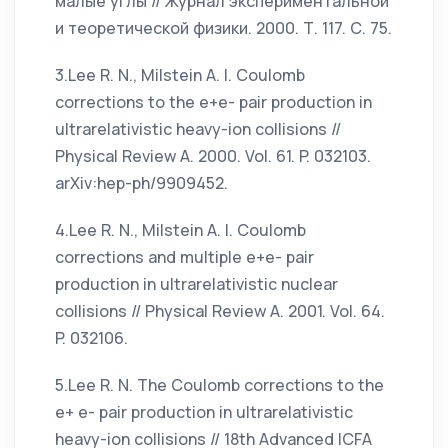
малые углы // Журнал экспериментальной
и теоретической физики. 2000. Т. 117. С. 75.
3.Lee R. N., Milstein A. I. Coulomb
corrections to the e+e- pair production in
ultrarelativistic heavy-ion collisions //
Physical Review A. 2000. Vol. 61. P. 032103.
arXiv:hep-ph/9909452.
4.Lee R. N., Milstein A. I. Coulomb
corrections and multiple e+e- pair
production in ultrarelativistic nuclear
collisions // Physical Review A. 2001. Vol. 64.
P. 032106.
5.Lee R. N. The Coulomb corrections to the
e+ e- pair production in ultrarelativistic
heavy-ion collisions // 18th Advanced ICFA