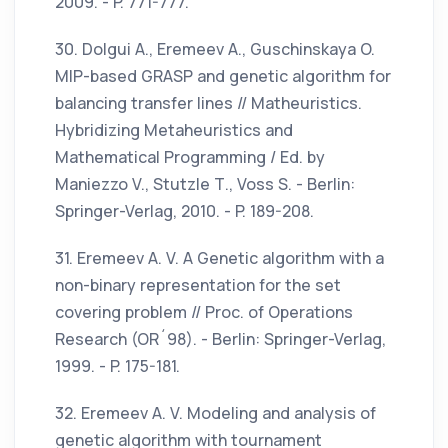
2009. - P. 771-777.
30. Dolgui A., Eremeev A., Guschinskaya O.
MlP-based GRASP and genetic algorithm for
balancing transfer lines // Matheuristics.
Hybridizing Metaheuristics and
Mathematical Programming / Ed. by
Maniezzo V., Stutzle Т., Voss S. - Berlin:
Springer-Verlag, 2010. - P. 189-208.
31. Eremeev A. V. A Genetic algorithm with a
non-binary representation for the set
covering problem // Proc. of Operations
Research (OR´98). - Berlin: Springer-Verlag,
1999. - P. 175-181.
32. Eremeev A. V. Modeling and analysis of
genetic algorithm with tournament