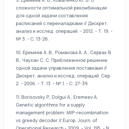
9. Еремеев А. В., Коваленко Ю. В. О
сложности оптимальной рекомбинации
для одной задачи составления
расписаний с переналадками // Дискрет.
анализ и исслед. операций. - 2012. - Т. 19. -
№ 3. - С. 13-26.
10. Еремеев А. В., Романова А. А., Сервах В.
В., Чаухан С. С. Приближенное решение
одной задачи управления поставками //
Дискрет, анализ и исслед. операций. Сер.
2. - 2006. - Т. 13. - № 1. - С. 27-39.
11. Borisovsky P., Dolgui A., Eremeev A.
Genetic algorithms for a supply
management problem: MlP-recombination
vs greedy decoder // Europ. Journ. of
Operational Research - 2009. - Vol. 195. - N