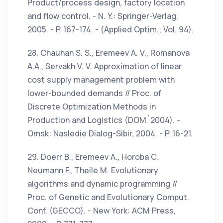
Product/process design, factory location
and flow control. - N. Y.: Springer-Verlag,
2005. - P. 167-174. - (Applied Optim.; Vol. 94).
28. Chauhan S. S., Eremeev A. V., Romanova
A.A., Servakh V. V. Approximation of linear
cost supply management problem with
lower-bounded demands // Proc. of
Discrete Optimization Methods in
Production and Logistics (DOM´2004). -
Omsk: Nasledie Dialog-Sibir, 2004. - P. 16-21.
29. Doerr В., Eremeev A., Horoba C,
Neumann F., Theile M. Evolutionary
algorithms and dynamic programming //
Proc. of Genetic and Evolutionary Comput.
Conf. (GECCO). - New York: ACM Press,