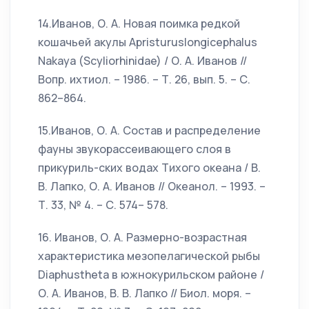
14.Иванов, О. А. Новая поимка редкой
кошачьей акулы Apristuruslongicephalus
Nakaya (Scyliorhinidae) / О. А. Иванов //
Вопр. ихтиол. – 1986. – Т. 26, вып. 5. – С.
862–864.
15.Иванов, О. А. Состав и распределение
фауны звукорассеивающего слоя в
прикуриль-ских водах Тихого океана / В.
В. Лапко, О. А. Иванов // Океанол. – 1993. –
Т. 33, № 4. – С. 574– 578.
16. Иванов, О. А. Размерно-возрастная
характеристика мезопелагической рыбы
Diaphustheta в южнокурильском районе /
О. А. Иванов, В. В. Лапко // Биол. моря. –