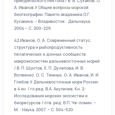
прикурильского нектона / В. В. Суханов, О.
А. Иванов // Общие вопросы морской
биогеографии. Памяти академика О.Г.
Кусакина. – Владивосток : Дальнаука,
2004 – С. 200–229.
42.Иванов, О. А. Современный статус,
структура и рыбопродуктивность
пелагических и донных сообществ
макроэкосистем дальневосточных морей
/ В. П. Шунтов, Е. П. Дулепова, И. В.
Волвенко, О. С. Темных, О. А. Иванов, И. И.
Глебов // Дальневосточные моря России:
в 4 кн. / гл.ред. В.А. Акуличев. Кн. 2:
Исследования морских экосистем и
биоресурсов / отв. ред. В.П. Че-ломин. –
М. : Наука, 2007. – С. 504–520.