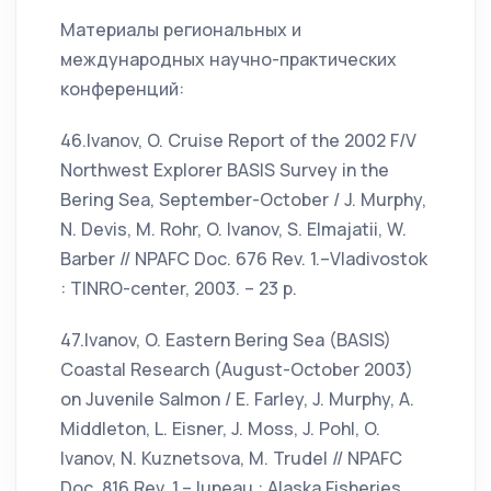
Материалы региональных и
международных научно-практических
конференций:
46.Ivanov, O. Cruise Report of the 2002 F/V
Northwest Explorer BASIS Survey in the
Bering Sea, September-October / J. Murphy,
N. Devis, M. Rohr, O. Ivanov, S. Elmajatii, W.
Barber // NPAFC Doc. 676 Rev. 1.–Vladivostok
: TINRO-center, 2003. – 23 p.
47.Ivanov, O. Eastern Bering Sea (BASIS)
Coastal Research (August-October 2003)
on Juvenile Salmon / E. Farley, J. Murphy, A.
Middleton, L. Eisner, J. Moss, J. Pohl, O.
Ivanov, N. Kuznetsova, M. Trudel // NPAFC
Doc. 816 Rev. 1.–Juneau : Alaska Fisheries