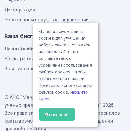
Диссертации
Реестр новых научных направлений
Мы используем файлы
Ваша биография
cookies для улучшения
работы сайта. Оставаясь
Личный кабинет
на нашем сайте, вы
Регистрация
соглашаетесь с
условиями использования
Восстановление пароля
файлов cookies. Чтобы
ознакомиться с нашей
Политикой использования
файлов cookie,
нажмите
© АНО "Международная ассоциация
здесь
ученых,преподавателей и специалистов" 2026
Все права защищены. Использование материалов
Я согласен
сайта возможно исключительно с разрешения
правообладателя.