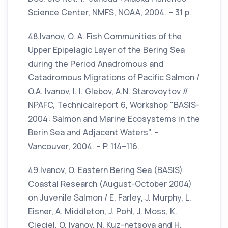
Science Center, NMFS, NOAA, 2004. – 31 p.
48.Ivanov, O. A. Fish Communities of the
Upper Epipelagic Layer of the Bering Sea
during the Period Anadromous and
Catadromous Migrations of Pacific Salmon /
O.A. Ivanov, I. I. Glebov, A.N. Starovoytov //
NPAFC, Technicalreport 6, Workshop "BASIS-
2004: Salmon and Marine Ecosystems in the
Berin Sea and Adjacent Waters". –
Vancouver, 2004. – P. 114–116.
49.Ivanov, O. Eastern Bering Sea (BASIS)
Coastal Research (August-October 2004)
on Juvenile Salmon / E. Farley, J. Murphy, L.
Eisner, A. Middleton, J. Pohl, J. Moss, K.
Cieciel, O. Ivanov, N. Kuz-netsova and H.