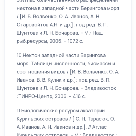
9.Атлас количественного распределения
нектона в западной части Берингова моря
/ [И. В. Волвенко, О. А. Иванов, А. Н.
Старовойтов А.Н. и др.]; под ред. В. П.
Шунтова и Л. Н. Бочарова. – М.: Нац.
рыб.ресурсы, 2006. – 1072 с.
10.Нектон западной части Берингова
моря. Таблицы численности, биомассы и
соотношения видов / [И. В. Волвенко, О. А.
Иванов, В. В. Кулик и др.]; под ред. В. П.
Шунтова и Л. Н. Бочарова. – Владивосток
:ТИНРО-Центр, 2006. – 416 с.
11.Биологические ресурсы акватории
Курильских островов / [ С. Н. Тарасюк, О.
А. Иванов, А. Н. Иванов и др.]. // Атлас
Курильских островов. – М.; Владивосток :