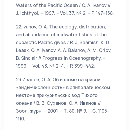
Waters of the Pacific Ocean / O. A. Ivanov //
J. Ichthyol. – 1997. – Vol. 37, № 2. – P. 147–158.
22.Ivanov, O. A. The ecology, distribution,
and abundance of midwater fishes of the
subarctic Pacific gives / R. J. Beamish, K. D.
Leask, O. A. Ivanov, A. A. Balanov, A. M. Orlov,
B. Sinclair // Progress in Oceanography. –
1999. – Vol. 43, № 2–4. – P. 399–442.
23.Иванов, О. А. Об изломе на кривой
«виды-численность» в эпипелагическом
нектоне прикурильских вод Тихого
океана / В. В. Суханов, О. А. Иванов //
Зоол. журн. – 2001. – Т. 80, № 9. – С. 1105–
1110.