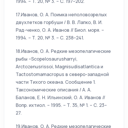
1994. – Т. 20, № 3. – С. 197–202.
17.Иванов, О. А. Поимка неполовозрелых
двухлетков горбуши / В. В. Лапко, В. И.
Рад-ченко, О. А. Иванов // Биол. моря. –
1994. – Т. 20, № 3. – С. 238–241.
18.Иванов, О. А. Редкие мезопелагические
рыбы –Scopelosaurusharryi,
Arctozenusrissoi, Magnisudisatlantica и
Tactostomamacropus в северо-западной
части Тихого океана. Сообщение 1.
Таксономические описания / А. А.
Баланов, Е. Н. Ильинский, О. А. Иванов //
Вопр. ихтиол. – 1995. – Т. 35, № 1. – С. 23–
27.
19.Иванов, О. А. Редкие мезопелагические