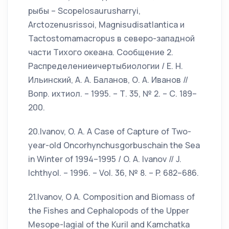
рыбы – Scopelosaurusharryi,
Arctozenusrissoi, Magnisudisatlantica и
Tactostomamacropus в северо-западной
части Тихого океана. Сообщение 2.
Распределениеичертыбиологии / Е. Н.
Ильинский, А. А. Баланов, О. А. Иванов //
Вопр. ихтиол. – 1995. – Т. 35, № 2. – С. 189–
200.
20.Ivanov, O. A. A Case of Capture of Two-
year-old Oncorhynchusgorbuschain the Sea
in Winter of 1994–1995 / O. A. Ivanov // J.
Ichthyol. – 1996. – Vol. 36, № 8. – P. 682–686.
21.Ivanov, O A. Composition and Biomass of
the Fishes and Cephalopods of the Upper
Mesope-lagial of the Kuril and Kamchatka