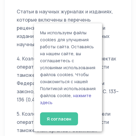
Статьи в научных журналах и изданиях,
которые включены в перечень
рецензируемых научных журналов и
Мы используем файлы
изданий для опубликования основных
cookies для улучшения
научных результатов диссертаций
работы сайта. Оставаясь
на нашем сайте, вы
4. Козловский А.Ю. О некоторых аспектах
соглашаетесь с
оперативно-розыскной деятельности
условиями использования
таможенных органов Российской
файлов cookies. Чтобы
ознакомиться с нашей
Федерации // Пробелы в российском
Политикой использования
законодательстве. – 2009. – № 3. – С. 133–
файлов cookie,
нажмите
136 (0,4 п.л.).
здесь
5. Козловский А.Ю. О специфике и цели
Я согласен
оперативно-розыскной деятельности
таможенных органов Российской