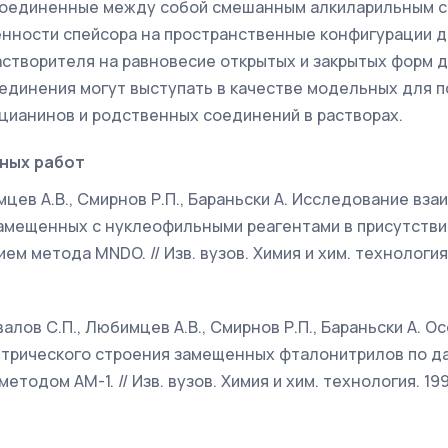
 соединенные между собой смешанным алкиларильным с
нности спейсора на пространственные конфигурации д
астворителя на равновесие открытых и закрытых форм 
динения могут выступать в качестве модельных для 
цианинов и родственных соединений в растворах.
ных работ
мцев А.В., Смирнов Р.П., Бараньски А. Исследование вз
замещенных с нуклеофильными реагентами в присутств
м метода MNDO. // Изв. вузов. Химия и хим. технология. 
валов С.П., Любимцев А.В., Смирнов Р.П., Бараньски А. 
етрического строения замещенных фталонитрилов по д
тодом АМ-1. // Изв. вузов. Химия и хим. технология. 1996