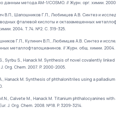
данным метода АМ-1/COSMO. // Журн. орг. химии. 2000. 
ич В.П., Шапошников Г.П., Любимцев А.В. Синтез и иссл
водных фталевой кислоты и октазамещенных металлоф
химии. 2004. Т.74. №2. С. 319-325.
шников Г.П., Кулинич В.П., Любимцев А.В. Синтез и иссл
х металлофталоцианинов. // Журн. общ. химии. 2004. Т
 S., Syrbu S., Hanack M. Synthesis of novel covalently linked
. J. Org. Chem. 2007. P. 2000-2005.
A., Hanack M. Synthesis of phthalonitriles using a palladium c
0.
 M.N., Calvete M., Hanack M. Titanium phthalocyanines with 
Eur. J. Org. Chem. 2008. №18. P. 3209-3214.