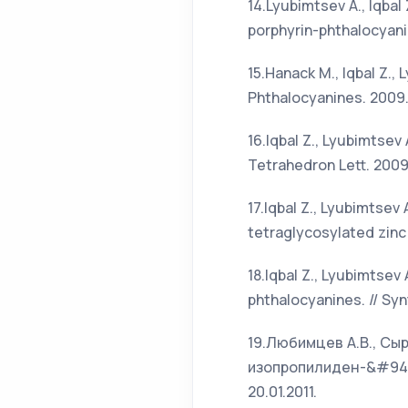
14.Lyubimtsev A., Iqba
porphyrin-phthalocyanin
15.Hanack M., Iqbal Z., 
Phthalocyanines. 2009. 
16.Iqbal Z., Lyubimtsev
Tetrahedron Lett. 2009
17.Iqbal Z., Lyubimtsev 
tetraglycosylated zinc(
18.Iqbal Z., Lyubimtsev
phthalocyanines. // Syn
19.Любимцев А.В., Сырб
изопропилиден-&#945;
20.01.2011.