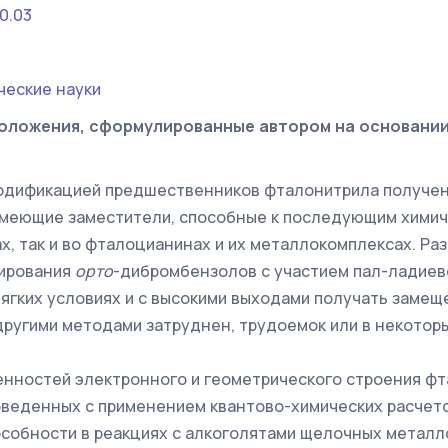
0.03
ческие науки
оложения, сформулированные автором на основани
одификацией предшественников фталонитрила получе
имеющие заместители, способные к последующим хими
х, так и во фталоцианинах и их металлокомплексах. Ра
ирования
орто
-дибромбензолов с участием пал-ладиево
ягких условиях и с высокими выходами получать заме
другими методами затруднен, трудоемок или в некотор
енностей электронного и геометрического строения фт
веденных с применением квантово-химических расчето
собности в реакциях с алкоголятами щелочных металло