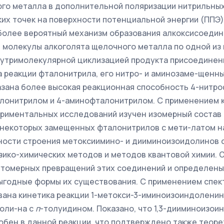
го металла в дополнительной поляризации нитрильных
ких точек на поверхности потенциальной энергии (ППЭ
более вероятный механизм образования алкоксисоедин
 молекулы алкоголята щелочного металла по одной из 
утримолекулярной циклизацией продукта присоединен
а реакции фталонитрила, его нитро- и аминозаме-щенн
азана более высокая реакционная способность 4-нитр
лонитрилом и 4-аминофталонитрилом. С применением 
ериментальных исследований изучен изомерный состав
некоторых замещенных фталонитрилов с мети-латом на
ности строения метоксиимино- и дииминоизоидолинов 
ико-химических методов и методов квантовой химии.
утомерных превращений этих соединений и определены
ыгодные формы их существования. С применением спе
ана кинетика реакции 1-метокси-3-иминоизоиндоленина 
оли-на с
п
-толуидином. Показано, что 1,3-дииминоизои
бен в данной реакции, что подтверждено также теоре