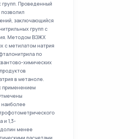
 групп. Проведенный
) позволил
ений, заключающийся
нитрильных групп с
ия. Методом ВЭЖХ
ых с метилатом натрия
офталонитрила по
квантово-химических
 продуктов
трия в метаноле.
с применением
 Отмечены
 наиболее
ктрофотометрического
и 1,3-
ндолин менее
тическими расчетами