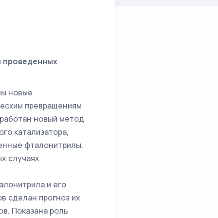
и проведенных
ны новые
ческим превращениям
зработан новый метод
го катализатора,
щенные фталонитрилы,
ых случаях
алонитрила и его
в сделан прогноз их
в. Показана роль