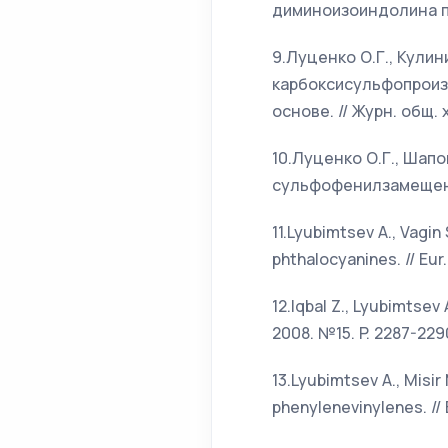
диминоизоиндолина по 
9.Луценко О.Г., Кулин
карбоксисульфопроиз
основе. // Журн. общ. 
10.Луценко О.Г., Шапо
сульфофенилзамещенны
11.Lyubimtsev A., Vagin
phthalocyanines. // Eur
12.Iqbal Z., Lyubimtsev 
2008. №15. P. 2287-229
13.Lyubimtsev A., Misir
phenylenevinylenes. // 