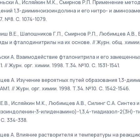
ньски А., Исляйкин М.К., Смирнов Р.П. Применение мето
ний 1,3-дииминоизоиндолина и его нитро- и аминозаме
. №8. С. 1074-1079.
иш В.Е., Шапошников Г.П., Смирнов Р.П., Любимцев А.В., 
 и фталодинитрилы на их основе. // Журн. общ. химии. 1
ьски А. Взаимодействие фталонитрила и его замещенны
// Журн. орг. химии. 1998. Т.34. №10. С. 1531-1541.
мцев А. Изучение вероятных путей образования 1,3-дии
. // Журн. орг. химии. 1998. Т.34. №10. С. 1542-1546.
 Е.В., Исляйкин М.К., Любимцев А.В., Силинг С.А. Синтез
изоиндоленин-3-илиденамино)-1,3,4-тиадиазол-2(3Н)-тион
С. 334-338.
мцев А. Влияние растворителя и температуры на реакцию