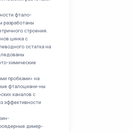
ности фтало-
ом разработаны
тричного строения.
нов цинка с
леводного остатка на
следованы
ото-химические
ми пробками» на
ные фталоциани-ны
ских каналов с
из эффективности
рин-
роядерные димер-