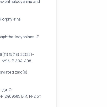
nes-phthalocyanine and
 Porphy-rins
 naphtha-locyanines. //
8(11),15(18),22(25)-
. №14. P. 494-498.
sylated zinc(II)
4’-ди-О-
№ 2409585 Б.И. №2 от