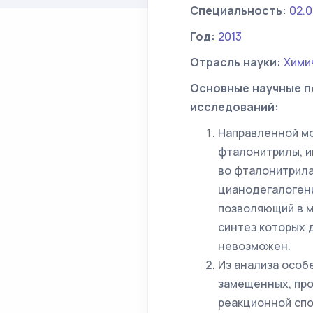
Специальность:
02.0
Год:
2013
Отрасль науки:
Хими
Основные научные п
исследований:
Направленной м
фталонитрилы, 
во фталонитрила
цианодегалоген
позволяющий в м
синтез которых 
невозможен.
Из анализа особ
замещенных, про
реакционной спо