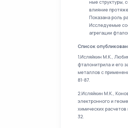
ные структуры,
влияние протяже
Показана роль р
Исследуемые сое
агрегации фтало
Список опубликован
1.Исляйкин М.К., Люби
фталонитрила и его 
металлов с применение
81-87.
2.Исляйкин М.К., Коно
электронного и геом
химических расчетов ме
32.