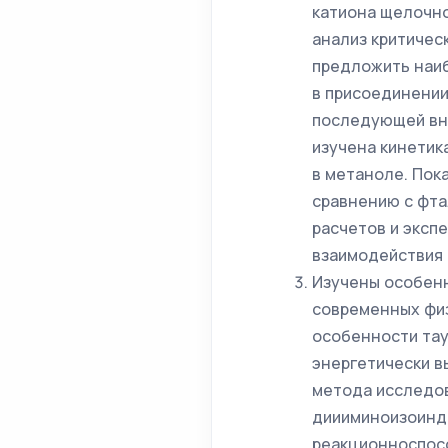
катиона щелочно
анализ критичес
предложить наи
в присоединении
последующей вн
изучена кинетик
в метаноле. Пок
сравнению с фта
расчетов и эксп
взаимодействия 
Изучены особен
современных физ
особенности та
энергетически в
метода исследов
диииминоизоинд
реакционноспосо