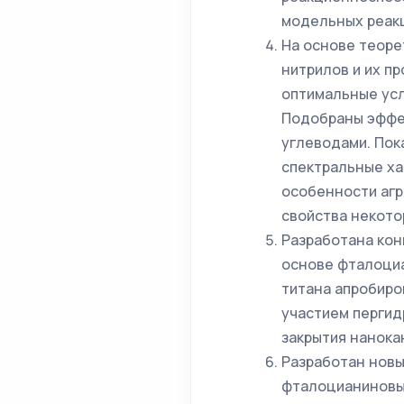
модельных реак
На основе теоре
нитрилов и их п
оптимальные усл
Подобраны эффек
углеводами. Пок
спектральные х
особенности агр
свойства некот
Разработана кон
основе фталоци
титана апробиро
участием пергид
закрытия нанока
Разработан новы
фталоцианиновы