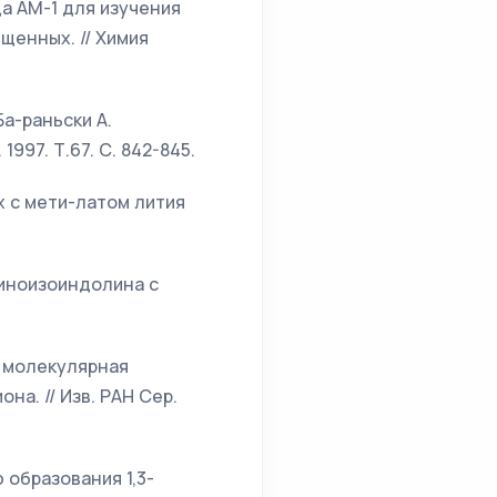
да АМ-1 для изучения
щенных. // Химия
Ба-раньски А.
997. Т.67. С. 842-845.
х с мети-латом лития
миноизоиндолина с
 и молекулярная
а. // Изв. РАН Сер.
 образования 1,3-