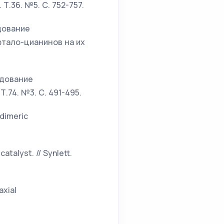
Т.36. №5. С. 752-757.
едование
тало-цианинов на их
едование
.74. №3. С. 491-495.
 dimeric
atalyst. // Synlett.
axial