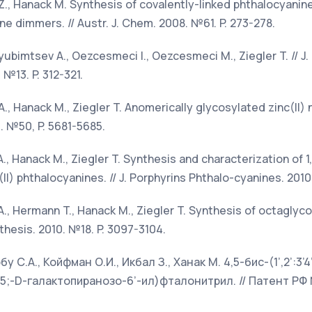
l Z., Hanack M. Synthesis of covalently-linked phthalocyani
e dimmers. // Austr. J. Chem. 2008. №61. P. 273-278.
Lyubimtsev A., Oezcesmeci I., Oezcesmeci M., Ziegler T. // J.
№13. P. 312-321.
 A., Hanack M., Ziegler T. Anomerically glycosylated zinc(II)
. №50, P. 5681-5685.
A., Hanack M., Ziegler T. Synthesis and characterization of 1,
II) phthalocyanines. // J. Porphyrins Phthalo-cyanines. 2010
 A., Hermann T., Hanack M., Ziegler T. Synthesis of octaglyco
thesis. 2010. №18. P. 3097-3104.
у С.А., Койфман О.И., Икбал З., Ханак М. 4,5-бис-(1’,2’:3’
-D-галактопиранозо-6’-ил)фталонитрил. // Патент РФ 