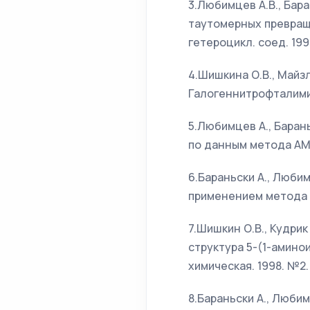
3.Любимцев А.В., Бара
таутомерных превраще
гетероцикл. соед. 1997
4.Шишкина О.В., Майзл
Галогеннитрофталимиды
5.Любимцев А., Баран
по данным метода АМ1. 
6.Бараньски А., Люби
применением метода АМ1
7.Шишкин О.В., Кудрик
структура 5-(1-амино
химическая. 1998. №2. 
8.Бараньски А., Люби