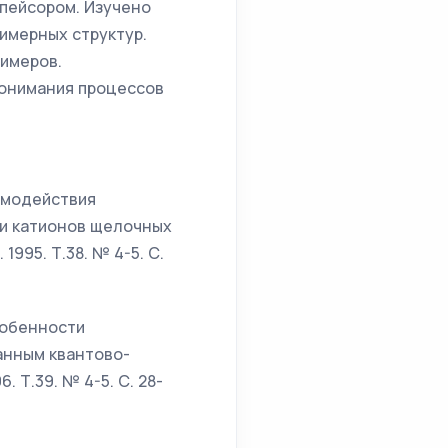
пейсором. Изучено
имерных структур.
димеров.
понимания процессов
аимодействия
ии катионов щелочных
1995. Т.38. № 4-5. С.
Особенности
анным квантово-
. Т.39. № 4-5. С. 28-