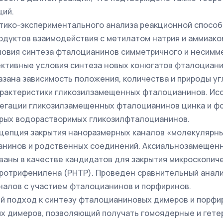
ций.
тико-экспериментального анализа реакционной способ
родуктов взаимодействия с метилатом натрия и аммиак
овия синтеза фталоцианинов симметричного и несимме
тивные условия синтеза новых конюгатов фталоциани
азана зависимость положения, количества и природы уг
арактеристики гликозилзамещенных фталоцианинов. Ис
егации гликозилзамещенных фталоцианинов цинка и ф
орых водорастворимых гликозилфталоцианинов.
цепция закрытия наноразмерных каналов «молекулярны
анинов и родственных соединений. Аксиальнозамещен
ваны в качестве кандидатов для закрытия микроскопиче
ротрифенилена (PHTP). Проведен сравнительный анал
налов с участием фталоцианинов и порфиринов.
й подход к синтезу фталоцианиновых димеров и порфи
х димеров, позволяющий получать гомоядерные и гете