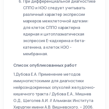
При дифференциальной диагностике
СППО и НЭО следует учитывать
различный характер экспрессии
маркеров межклеточной адгезии:
для клеток СППО характерна
ядерная и цитоплазматическая
экспрессия Е-кадхерина и бета-
катенина, а клеток НЭО -
мембранная.
Список опубликованных работ
1.Дубова Е.А. Применение методов
иммуногистохимии для диагностики
нейроэндокринных опухолей желудочно-
кишечного тракта / Дубова Е.А., Мишнев
О.Д., Щеголев А.И. // Альманах Института
Хирургии имени А.В. Вишневского. – 2006.