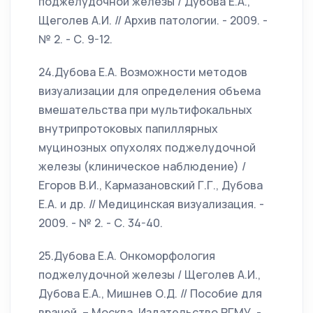
поджелудочной железы / Дубова Е.А.,
Щеголев А.И. // Архив патологии. - 2009. -
№ 2. - С. 9-12.
24.Дубова Е.А. Возможности методов
визуализации для определения объема
вмешательства при мультифокальных
внутрипротоковых папиллярных
муцинозных опухолях поджелудочной
железы (клиническое наблюдение) /
Егоров В.И., Кармазановский Г.Г., Дубова
Е.А. и др. // Медицинская визуализация. -
2009. - № 2. - С. 34-40.
25.Дубова Е.А. Онкоморфология
поджелудочной железы / Щеголев А.И.,
Дубова Е.А., Мишнев О.Д. // Пособие для
врачей. – Москва, Издательство РГМУ. -