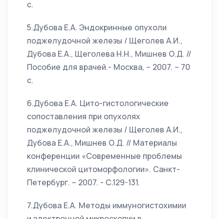
с.
5.Дубова Е.А. Эндокринные опухоли
поджелудочной железы / Щеголев А.И.,
Дубова Е.А., Щеголева Н.Н., Мишнев О.Д. //
Пособие для врачей.- Москва, – 2007. – 70
с.
6.Дубова Е.А. Цито-гистологические
сопоставления при опухолях
поджелудочной железы / Щеголев А.И.,
Дубова Е.А., Мишнев О.Д. // Материалы
конференции «Современные проблемы
клинической цитоморфологии». Санкт-
Петербург. – 2007. - С.129-131.
7.Дубова Е.А. Методы иммуногистохимии
и электронной микроскопии в