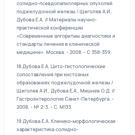
солидно-псевдопапиллярных опухолей
поджелудочной железы / Щеголев А.И.,
Дубова Е.А. // Материалы научно-
практической конференции
«Современные алгоритмы диагностики и
стандарты лечения в клинической
медицине». Москва. - 2008. - С 358-359.
18.Дубова Е.А. Цито-гистологические
сопоставления при кистозных
образованиях поджелудочной железы /
Щеголев А.И., Дубова Е.А., Мишнев О.Д. //
Гастроэнтерология Санкт-Петербурга. -
2008. - № 2-3. - С. М133.
19.Дубова Е.А. Клинико-морфологическая
характеристика солидно-