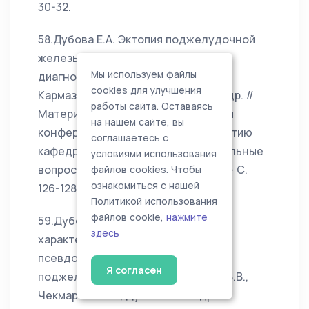
30-32.
58.Дубова Е.А. Эктопия поджелудочной
железы: возможности лучевой
Мы используем файлы
диагностики / Степанова Ю.А.,
cookies для улучшения
Кармазановский Г.Г., Дубова Е.А. и др. //
работы сайта. Оставаясь
Материалы Всероссийской научной
на нашем сайте, вы
конференции, посвященной 150-летию
соглашаетесь с
кафедры хирургии №1 КГМУ «Актуальные
условиями использования
вопросы хирургии». Казань. - 2010. – С.
файлов cookies. Чтобы
ознакомиться с нашей
126-128.
Политикой использования
файлов cookie,
нажмите
59.Дубова Е.А. Ультраструктурная
здесь
характеристика солидно-
псевдопапиллярных опухолей
Я согласен
поджелудочной железы / Втюрин Б.В.,
Чекмарёва И.А., Дубова Е.А. и др. //