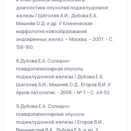
диагностике опухолей поджелудочной
железы / Щёголев А.И., Дубова Е.А.,
Мишнёв О.Д. и др. // Клиническая
морфология новообразований
эндокринных желез. – Москва. – 2007. - С.
158-160.
8.Дубова Е.А. Солидно-
псевдопапиллярная опухоль
поджелудочной железы / Дубова Е.А.,
Щеголев А.И., Мишнев О.Д., Егоров В.И. //
Архив патологии. - 2008. - № 1. - С. 49-52.
9.Дубова Е.А. Солидно-
псевдопапиллярные опухоли
поджелудочной железы / Егоров В.И.,
Вишневский В.А., Дубова Е.А. и др. //