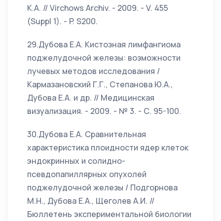
K.A. // Virchows Archiv. - 2009. - V. 455
(Suppl 1). - P. S200.
29.Дубова Е.А. Кистозная лимфангиома
поджелудочной железы: возможности
лучевых методов исследования /
Кармазановский Г.Г., Степанова Ю.А.,
Дубова Е.А. и др. // Медицинская
визуализация. - 2009. - № 3. - С. 95-100.
30.Дубова Е.А. Сравнительная
характеристика плоидности ядер клеток
эндокринных и солидно-
псевдопапиллярных опухолей
поджелудочной железы / Подгорнова
М.Н., Дубова Е.А., Щеголев А.И. //
Бюллетень экспериментальной биологии