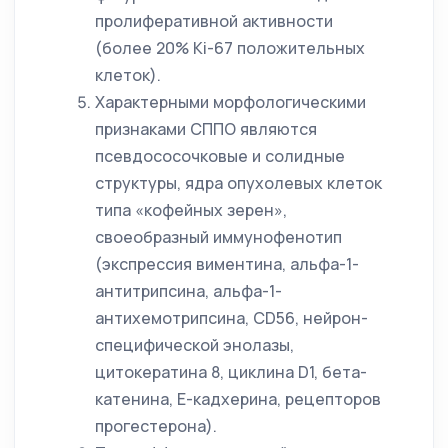
пролиферативной активности
(более 20% Ki-67 положительных
клеток).
Характерными морфологическими
признаками СППО являются
псевдососочковые и солидные
структуры, ядра опухолевых клеток
типа «кофейных зерен»,
своеобразный иммунофенотип
(экспрессия виментина, альфа-1-
антитрипсина, альфа-1-
антихемотрипсина, СD56, нейрон-
специфической энолазы,
цитокератина 8, циклина D1, бета-
катенина, Е-кадхерина, рецепторов
прогестерона).