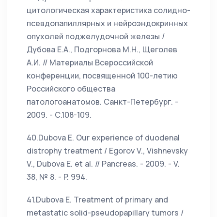
цитологическая характеристика солидно-
псевдопапиллярных и нейроэндокринных
опухолей поджелудочной железы /
Дубова Е.А., Подгорнова М.Н., Щеголев
А.И. // Материалы Всероссийской
конференции, посвященной 100-летию
Российского общества
патологоанатомов. Санкт-Петербург. -
2009. - С.108-109.
40.Dubova Е. Our experience of duodenal
distrophy treatment / Egorov V., Vishnevsky
V., Dubova E. et al. // Pancreas. - 2009. - V.
38, № 8. - P. 994.
41.Dubova E. Treatment of primary and
metastatic solid-pseudopapillary tumors /