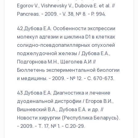
Egorov V., Vishnevsky V., Dubova E. et al. //
Pancreas. - 2009. - V. 38, № 8. - P. 994.
42.Дубова Е.А. Особенности экспрессии
молекул адгезии и циклина D1 в клетках
солидно-псевдопапиллярных опухолей
поджелудочной железы / Дубова Е.А.,
Подгорнова М.Н., Щеголев А.И //
Бюллетень экспериментальной биологии
и медицины. - 2009. - № 12. - С. 670-673.
43.Дубова Е.А. Диагностика и лечение
дуоденальной дистрофии / Егоров В.И.,
Вишневский В.А., Дубова Е.А. и др. //
Новости хирургии (Республика Беларусь).
- 2009. - Т. 17, № 1. - С.20-29.