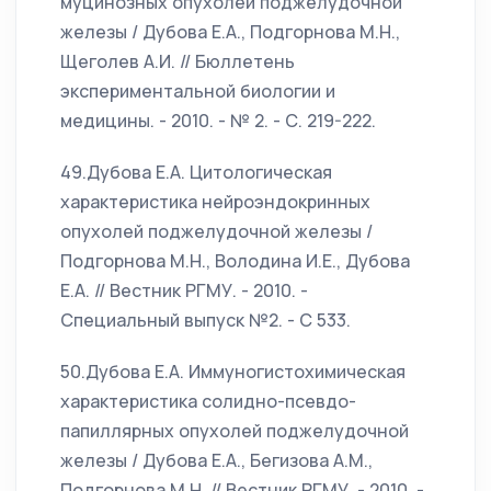
муцинозных опухолей поджелудочной
железы / Дубова Е.А., Подгорнова М.Н.,
Щеголев А.И. // Бюллетень
экспериментальной биологии и
медицины. - 2010. - № 2. - С. 219-222.
49.Дубова Е.А. Цитологическая
характеристика нейроэндокринных
опухолей поджелудочной железы /
Подгорнова М.Н., Володина И.Е., Дубова
Е.А. // Вестник РГМУ. - 2010. -
Специальный выпуск №2. - С 533.
50.Дубова Е.А. Иммуногистохимическая
характеристика солидно-псевдо-
папиллярных опухолей поджелудочной
железы / Дубова Е.А., Бегизова А.М.,
Подгорнова М.Н. // Вестник РГМУ. - 2010. -