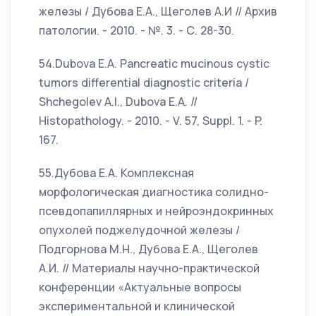
железы / Дубова Е.А., Щеголев А.И // Архив
патологии. - 2010. - №. 3. - С. 28-30.
54.Dubova E.A. Pancreatic mucinous cystic
tumors differential diagnostic criteria /
Shchegolev A.I., Dubova E.A. //
Histopathology. - 2010. - V. 57, Suppl. 1. - P.
167.
55.Дубова Е.А. Комплексная
морфологическая диагностика солидно-
псевдопапиллярных и нейроэндокринных
опухолей поджелудочной железы /
Подгорнова М.Н., Дубова Е.А., Щеголев
А.И. // Материалы научно-практической
конференции «Актуальные вопросы
экспериментальной и клинической