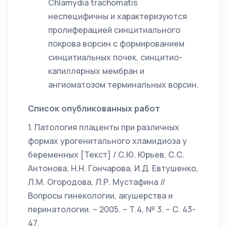
Chlamydia trachomatis
неспецифичны и характеризуются
пролиферацией синцитиального
покрова ворсин с формированием
синцитиальных почек, синцитио-
капиллярных мембран и
ангиоматозом терминальных ворсин.
Список опубликованных работ
1. Патология плаценты при различных
формах урогенитального хламидиоза у
беременных [Текст] / С.Ю. Юрьев, С.С.
Антонова, Н.Н. Гончарова, И.Д. Евтушенко,
Л.М. Огородова, Л.Р. Мустафина //
Вопросы гинекологии, акушерства и
перинатологии. – 2005. – Т.4, № 3. – С. 43-
47.