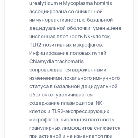
urealyticum и Mycoplasma hominis
ассоциирована со сниженной
иммунореактивностью базальной
децидуальной оболочки: уменьшена
численная плотность NК-клеток,
TLR2-позитивных макрофагов.
Инфицирование половых путей
Chlamydia trachomatis
сопровождается выраженными
изменениями локального иммунного
статуса в базальной децидуальной
оболочке: увеличивается
содержание плазмоцитов, NК-
клеток и TLR2-экспрессирующих
макрофагов, численная плотность
гранулярных лимфоцитов снижается
при активной и не изменяется при