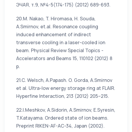
ЭЧАЯ, т.9, №4-5(174-175) (2012) 689-693.
20.M. Nakao, T. Hiromasa, H. Souda,
A.Smirnov, et.al. Resonance coupling
induced enhancement of indirect
transverse cooling in a laser-cooled ion
beam. Physical Review Special Topics -
Accelerators and Beams 15, 110102 (2012) 8
p.
21.C. Welsch, A.Papash. O. Gorda, A.Smirnov
et al. Ultra-low energy storage ring at FLAIR.
Hyperfine Interaction, 213 (2012) 205–215.
22.I.Meshkov, A.Sidorin, A.Smirnov, E.Syresin,
T.Katayama. Ordered state of ion beams.
Preprint RIKEN-AF-AC-34, Japan (2002).