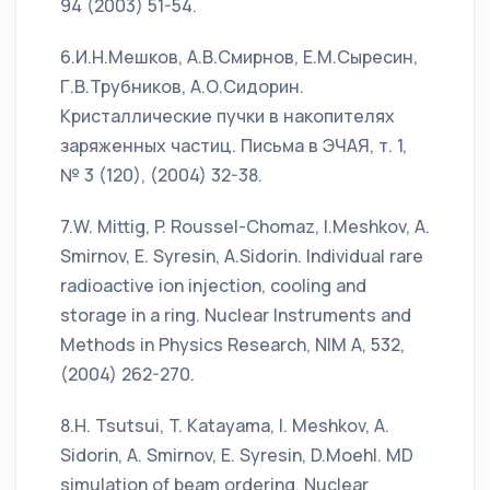
94 (2003) 51-54.
6.И.Н.Мешков, А.В.Смирнов, Е.М.Сыресин,
Г.В.Трубников, А.О.Сидорин.
Кристаллические пучки в накопителях
заряженных частиц. Письма в ЭЧАЯ, т. 1,
№ 3 (120), (2004) 32-38.
7.W. Mittig, P. Roussel-Chomaz, I.Meshkov, A.
Smirnov, E. Syresin, A.Sidorin. Individual rare
radioactive ion injection, cooling and
storage in a ring. Nuclear Instruments and
Methods in Physics Research, NIM A, 532,
(2004) 262-270.
8.H. Tsutsui, T. Katayama, I. Meshkov, A.
Sidorin, A. Smirnov, E. Syresin, D.Moehl. MD
simulation of beam ordering. Nuclear