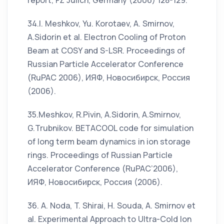
report, FZ Julich, Germany (2006) 128-129.
34.I. Meshkov, Yu. Korotaev, A. Smirnov,
A.Sidorin et al. Electron Cooling of Proton
Beam at COSY and S-LSR. Proceedings of
Russian Particle Accelerator Conference
(RuPAC 2006), ИЯФ, Новосибирск, Россия
(2006).
35.Meshkov, R.Pivin, A.Sidorin, A.Smirnov,
G.Trubnikov. BETACOOL code for simulation
of long term beam dynamics in ion storage
rings. Proceedings of Russian Particle
Accelerator Conference (RuPAC’2006),
ИЯФ, Новосибирск, Россия (2006).
36. A. Noda, T. Shirai, H. Souda, A. Smirnov et
al. Experimental Approach to Ultra-Cold Ion