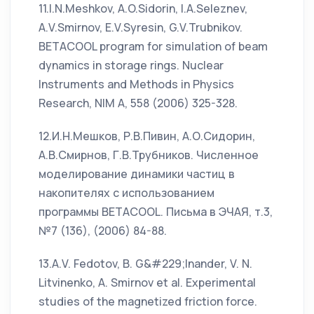
11.I.N.Meshkov, A.O.Sidorin, I.A.Seleznev,
A.V.Smirnov, E.V.Syresin, G.V.Trubnikov.
BETACOOL program for simulation of beam
dynamics in storage rings. Nuclear
Instruments and Methods in Physics
Research, NIM A, 558 (2006) 325-328.
12.И.Н.Мешков, Р.В.Пивин, А.О.Сидорин,
А.В.Смирнов, Г.В.Трубников. Численное
моделирование динамики частиц в
накопителях с использованием
программы BETACOOL. Письма в ЭЧАЯ, т.3,
№7 (136), (2006) 84-88.
13.A.V. Fedotov, B. G&#229;lnander, V. N.
Litvinenko, A. Smirnov et al. Experimental
studies of the magnetized friction force.