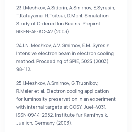
23.I.Meshkov, A.Sidorin, A.Smirnov, E.Syresin,
T.Katayama, H.Tsitsui, D.Mohl. Simulation
Study of Ordered Ion Beams. Prepirnt
RIKEN-AF-AC-42 (2003).
24.I.N. Meshkov, A.V. Smirnov, E.M. Syresin.
Intensive electron beam in electron cooling
method. Proceeding of SPIE, 5025 (2003)
98-112.
25.I.Meshkov, A.Smirnov, G.Trubnikov,
R.Maier et al. Electron cooling application
for luminosity preservation in an experiment
with internal targets at COSY. Juel-4031,
ISSN:0944-2952, Institute fur Kernfhysik,
Juelich, Germany (2003).