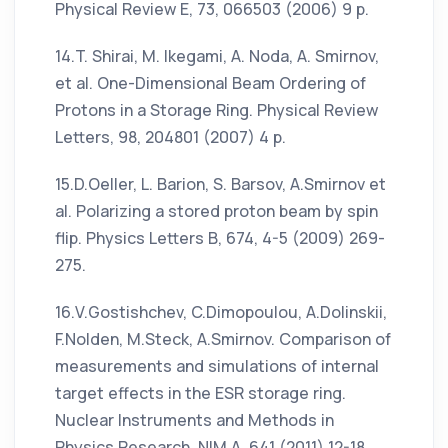
Physical Review E, 73, 066503 (2006) 9 p.
14.T. Shirai, M. Ikegami, A. Noda, A. Smirnov,
et al. One-Dimensional Beam Ordering of
Protons in a Storage Ring. Physical Review
Letters, 98, 204801 (2007) 4 р.
15.D.Oeller, L. Barion, S. Barsov, A.Smirnov et
al. Polarizing a stored proton beam by spin
flip. Physics Letters B, 674, 4-5 (2009) 269-
275.
16.V.Gostishchev, C.Dimopoulou, A.Dolinskii,
F.Nolden, M.Steck, A.Smirnov. Comparison of
measurements and simulations of internal
target effects in the ESR storage ring.
Nuclear Instruments and Methods in
Physics Research, NIM A, 641 (2011) 12-18.