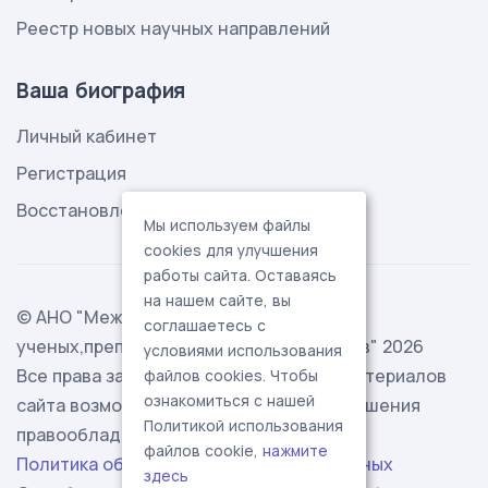
Реестр новых научных направлений
Ваша биография
Личный кабинет
Регистрация
Восстановление пароля
Мы используем файлы
cookies для улучшения
работы сайта. Оставаясь
на нашем сайте, вы
© АНО "Международная ассоциация
соглашаетесь с
ученых,преподавателей и специалистов" 2026
условиями использования
Все права защищены. Использование материалов
файлов cookies. Чтобы
ознакомиться с нашей
сайта возможно исключительно с разрешения
Политикой использования
правообладателя.
файлов cookie,
нажмите
Политика обработки персональных данных
здесь