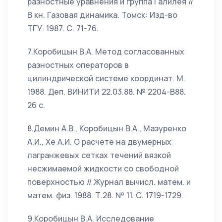
разностные уравнения и группа Галилея //
В кн. Газовая динамика. Томск: Изд-во
ТГУ. 1987. С. 71-76.
7.Коробицын В.А. Метод согласованных
разностных операторов в
цилиндрической системе координат. М.
1988. Деп. ВИНИТИ 22.03.88. № 2204-B88.
26 с.
8.Демин А.В., Коробицын В.А., Мазуренко
А.И., Хе А.И. О расчете на двумерных
лагранжевых сетках течений вязкой
несжимаемой жидкости со свободной
поверхностью // Журнал вычисл. матем. и
матем. физ. 1988. Т.28. № 11. С. 1719-1729.
9.Коробицын В.А. Исследование