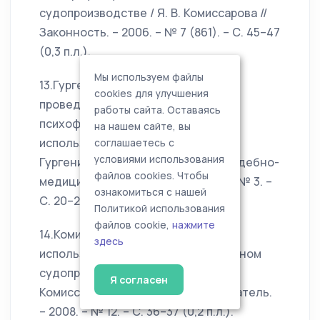
судопроизводстве / Я. В. Комиссарова //
Законность. – 2006. – № 7 (861). – С. 45–47
(0,3 п.л.).
Мы используем файлы
13.Гургенидзе, Е. В. К вопросу о
cookies для улучшения
проведении судебных
работы сайта. Оставаясь
психофизиологических экспертиз с
на нашем сайте, вы
использованием полиграфа / Е. В.
соглашаетесь с
условиями использования
Гургенидзе, Я. В. Комиссарова // Судебно-
файлов cookies. Чтобы
медицинская экспертиза. – 2007. – № 3. –
ознакомиться с нашей
С. 20–22 (0,25 п.л.).
Политикой использования
файлов cookie,
нажмите
14.Комиссарова, Я. В. О практике
здесь
использования полиграфа в уголовном
судопроизводстве России / Я. В.
Я согласен
Комиссарова // Российский следователь.
– 2008. – № 12. – С. 36–37 (0,2 п.л.).