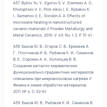
А37. Bykov Yu. V., Egorov S. V., Eremeev A. G.,
Kholoptsev V. V., Plot-nikov I. V., Rybakov K.
I., Semenov V. E., Sorokin A. A. Effects of
microwave heating in nanostructured
ceramic materials // Powder Metallurgy and
Metal Ceramics. 2010. V. 49, No. 1-2. P. 31-41.
А38. Быков Ю. В., Егоров С. В., Еремеев А.
Г., Плотников И. В., Рыбаков К. И., Семенов
В. Е., Сорокин А. А., Холопцев В. В.
Создание металло-керамических
функционально-градиентных материалов
спеканием при микроволновом нагреве //
Физика и xимия обработки материалов.
2011. № 4. C. 52-61.
А39. Быков Ю. В., Рыбаков К. И., Семенов В.