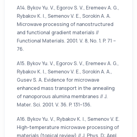
А14. Bykov Yu. V., Egorov S. V., Eremeev A. G.,
Rybakov K. I., Semenov V. E., Sorokin A. A.
Microwave processing of nanostructured
and functional gradient materials //
Functional Materials. 2001. V. 8, No. 1. P. 71 –
76.
А15. Bykov Yu. V., Egorov S. V., Eremeev A. G.,
Rybakov K. I., Semenov V. E., Sorokin A. A.,
Gusev S. A. Evidence for microwave
enhanced mass transport in the annealing
of nanoporous alumina membranes // J.
Mater. Sci. 2001. V. 36. P. 131–136.
А16. Bykov Yu. V., Rybakov K. I., Semenov V. E.
High-temperature microwave processing of
materials (topical review) // J. Phys. D: Appl.