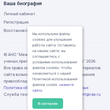
Ваша биография
Личный кабинет
Регистрация
Восстановление пароля
Мы используем файлы
cookies для улучшения
работы сайта. Оставаясь
на нашем сайте, вы
© АНО "Международная ассоциация
соглашаетесь с
ученых,преподавателей и специалистов" 2026
условиями использования
Все права защищены. Использование материалов
файлов cookies. Чтобы
ознакомиться с нашей
сайта возможно исключительно с разрешения
Политикой использования
правообладателя.
файлов cookie,
нажмите
Политика обработки персональных данных
здесь
Служба технической поддержки -
support@rae.ru
Я согласен