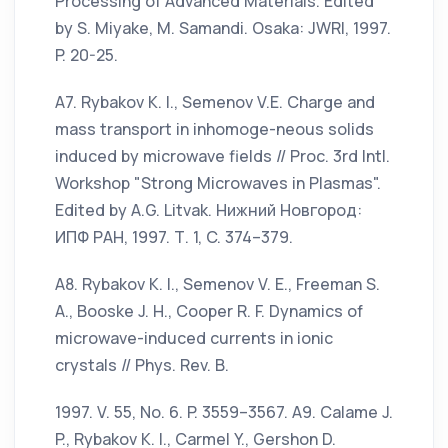
Processing of Advanced Materials. Edited
by S. Miyake, M. Samandi. Osaka: JWRI, 1997.
P. 20-25.
А7. Rybakov K. I., Semenov V.E. Charge and
mass transport in inhomoge-neous solids
induced by microwave fields // Proc. 3rd Intl.
Workshop "Strong Microwaves in Plasmas".
Edited by A.G. Litvak. Нижний Новгород:
ИПФ РАН, 1997. Т. 1, C. 374–379.
А8. Rybakov K. I., Semenov V. E., Freeman S.
A., Booske J. H., Cooper R. F. Dynamics of
microwave-induced currents in ionic
crystals // Phys. Rev. B.
1997. V. 55, No. 6. P. 3559–3567. А9. Calame J.
P., Rybakov K. I., Carmel Y., Gershon D.