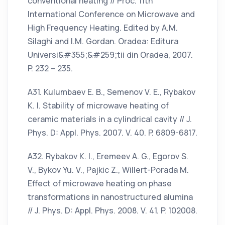
conventional heating // Proc. 11th
International Conference on Microwave and
High Frequency Heating. Edited by A.M.
Silaghi and I.M. Gordan. Oradea: Editura
Universi&#355;&#259;tii din Oradea, 2007.
P. 232 – 235.
А31. Kulumbaev E. B., Semenov V. E., Rybakov
K. I. Stability of microwave heating of
ceramic materials in a cylindrical cavity // J.
Phys. D: Appl. Phys. 2007. V. 40. P. 6809-6817.
А32. Rybakov K. I., Eremeev A. G., Egorov S.
V., Bykov Yu. V., Pajkic Z., Willert-Porada M.
Effect of microwave heating on phase
transformations in nanostructured alumina
// J. Phys. D: Appl. Phys. 2008. V. 41. P. 102008.