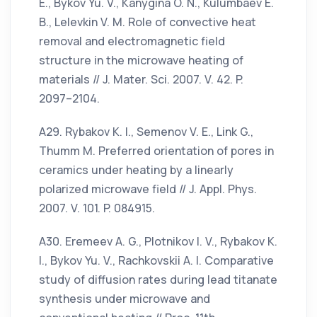
E., Bykov Yu. V., Kanygina O. N., Kulumbaev E.
B., Lelevkin V. M. Role of convective heat
removal and electromagnetic field
structure in the microwave heating of
materials // J. Mater. Sci. 2007. V. 42. P.
2097–2104.
А29. Rybakov K. I., Semenov V. E., Link G.,
Thumm M. Preferred orientation of pores in
ceramics under heating by a linearly
polarized microwave field // J. Appl. Phys.
2007. V. 101. P. 084915.
А30. Eremeev A. G., Plotnikov I. V., Rybakov K.
I., Bykov Yu. V., Rachkovskii А. I. Comparative
study of diffusion rates during lead titanate
synthesis under microwave and