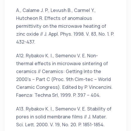
A., Calame J. P., Levush B., Carmel Y.,
Hutcheon R. Effects of anomalous
permittivity on the microwave heating of
zinc oxide // J. Appl. Phys. 1998. V. 83, No. 1. P.
432-437.
А12. Rybakov K. I., Semenov V. E. Non-
thermal effects in microwave sintering of
ceramics // Ceramics: Getting Into the
2000’s – Part C (Proc. 9th Cim-tec – World
Ceramic Congress). Edited by P. Vincenzini.
Faenza: Techna Srl, 1999. P. 397 – 404.
А13. Rybakov K. I., Semenov V. E. Stability of
pores in solid membrane films // J. Mater.
Sci. Lett. 2000. V. 19, No. 20. P. 1851-1854.