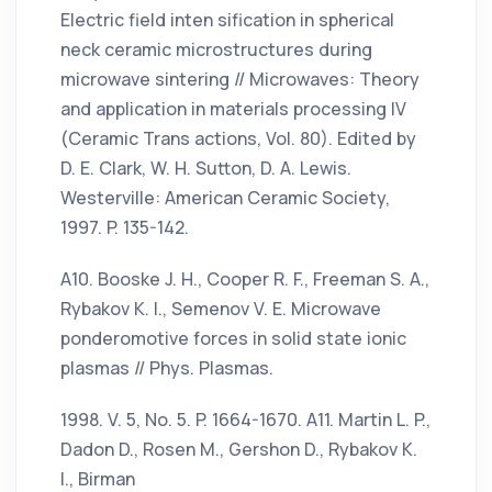
Electric field inten sification in spherical
neck ceramic microstructures during
microwave sintering // Microwaves: Theory
and application in materials processing IV
(Ceramic Trans actions, Vol. 80). Edited by
D. E. Clark, W. H. Sutton, D. A. Lewis.
Westerville: American Ceramic Society,
1997. P. 135-142.
А10. Booske J. H., Cooper R. F., Freeman S. A.,
Rybakov K. I., Semenov V. E. Microwave
ponderomotive forces in solid state ionic
plasmas // Phys. Plasmas.
1998. V. 5, No. 5. P. 1664-1670. А11. Martin L. P.,
Dadon D., Rosen M., Gershon D., Rybakov K.
I., Birman