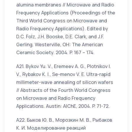
alumina membranes // Microwave and Radio
Frequency Applications (Proceedings of the
Third World Congress on Microwave and
Radio Frequency Applications). Edited by
D.C. Folz, J.H. Booske, D.E. Clark, and J.F.
Gerling. Westerville, OH: The American
Ceramic Society. 2004. P. 167 – 174.
А21. Bykov Yu. V., Eremeev A. G., Plotnikov I.
V., Rybakov K. I., Se-menov V. E. Ultra-rapid
millimeter-wave annealing of silicon wafers
// Abstracts of the Fourth World Congress
on Microwave and Radio Frequency
Applications. Austin: AIChE, 2004. P. 71-72.
А22. Быков Ю. В., Морозкин М. В., Рыбаков
К. И. Моделирование реакций