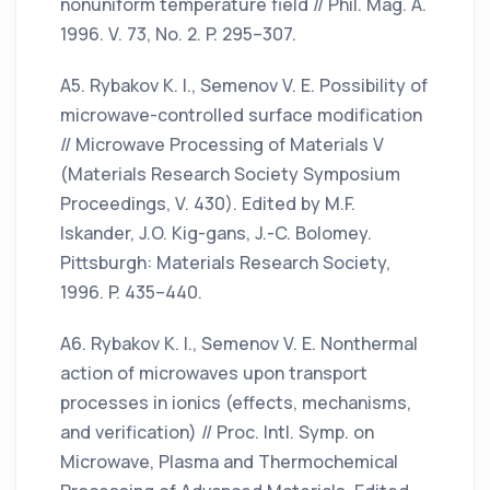
nonuniform temperature field // Phil. Mag. A.
1996. V. 73, No. 2. P. 295–307.
А5. Rybakov K. I., Semenov V. E. Possibility of
microwave-controlled surface modification
// Microwave Processing of Materials V
(Materials Research Society Symposium
Proceedings, V. 430). Edited by M.F.
Iskander, J.O. Kig-gans, J.-C. Bolomey.
Pittsburgh: Materials Research Society,
1996. P. 435–440.
А6. Rybakov K. I., Semenov V. E. Nonthermal
action of microwaves upon transport
processes in ionics (effects, mechanisms,
and verification) // Proc. Intl. Symp. on
Microwave, Plasma and Thermochemical