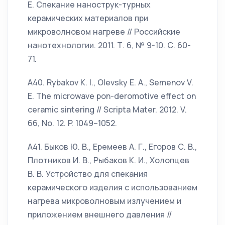
Е. Спекание нанострук-турных
керамических материалов при
микроволновом нагреве // Российские
нанотехнологии. 2011. Т. 6, № 9-10. С. 60-
71.
А40. Rybakov K. I., Olevsky E. A., Semenov V.
E. The microwave pon-deromotive effect on
ceramic sintering // Scripta Mater. 2012. V.
66, No. 12. P. 1049–1052.
А41. Быков Ю. В., Еремеев А. Г., Егоров С. В.,
Плотников И. В., Рыбаков К. И., Холопцев
В. В. Устройство для спекания
керамического изделия с использованием
нагрева микроволновым излучением и
приложением внешнего давления //