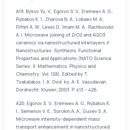
А19. Bykov Yu. V., Egorov S. V., Eremeev A. G.,
Rybakov K. I., Zharova N. A., Lobaev M. A.,
Fliflet A. W., Lewis D., Imam M. A., Rachkovskii
A. I. Microwave joining of ZrO2 and Al2O3
ceramics via nanostructured interlayers //
Nanostructures: Synthesis, Functional
Properties and Applications (NATO Science
Series: II: Mathematics, Physics and
Chemistry: Vol. 128). Edited by T.
Tsakalakos, I. A. Ovid´ko, A. K. Vasudevan.
Dordrecht: Kluwer, 2003. P. 413 – 426.
А20. Egorov S. V., Eremeev A. G., Rybakov K.
I., Semenov V. E., Sorokin A. A., Gusev S. A.
Microwave intensity-dependent mass
transport enhancement in nanostructured