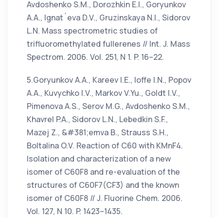
Avdoshenko S.M., Dorozhkin E.I., Goryunkov
A.A., Ignat´eva D.V., Gruzinskaya N.I., Sidorov
L.N. Mass spectrometric studies of
trifluoromethylated fullerenes // Int. J. Mass
Spectrom. 2006. Vol. 251, N 1. P. 16–22.
5.Goryunkov A.A., Kareev I.E., Ioffe I.N., Popov
A.A., Kuvychko I.V., Markov V.Yu., Goldt I.V.,
Pimenova A.S., Serov M.G., Avdoshenko S.M.,
Khavrel P.A., Sidorov L.N., Lebedkin S.F.,
Mazej Z., &#381;emva B., Strauss S.H.,
Boltalina O.V. Reaction of C60 with KMnF4.
Isolation and characterization of a new
isomer of C60F8 and re-evaluation of the
structures of C60F7(CF3) and the known
isomer of C60F8 // J. Fluorine Chem. 2006.
Vol. 127, N 10. P. 1423–1435.