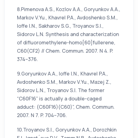
8.Pimenova A.S., Kozlov A.A., Goryunkov A.A.,
Markov V.Yu., Khavrel P.A., Avdoshenko S.M.,
Ioffe I.N., Sakharov S.G., Troyanov S.I.,
Sidorov L.N. Synthesis and characterization
of difluoromethylene-homo[60]fullerene,
C60(CF2) // Chem. Commun. 2007. N 4. P.
374–376.
9.Goryunkov A.A., Ioffe I.N., Khavrel P.A.,
Avdoshenko S.M., Markov V.Yu., Mazej Z.,
Sidorov L.N., Troyanov S.I. The former
“C60F16” is actually a double-caged
adduct: (C60F16)(C60)”, Chem. Commun.
2007. N 7. P. 704–706.
10.Troyanov S.I., Goryunkov A.A., Dorozhkin