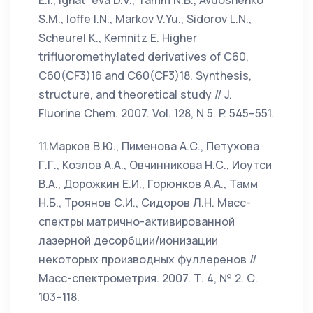
E.I., Ignat´eva D.V., Tamm N.B., Avdoshenko
S.M., Ioffe I.N., Markov V.Yu., Sidorov L.N.,
Scheurel K., Kemnitz E. Higher
trifluoromethylated derivatives of C60,
C60(CF3)16 and C60(CF3)18. Synthesis,
structure, and theoretical study // J.
Fluorine Chem. 2007. Vol. 128, N 5. P. 545–551.
11.Марков В.Ю., Пименова А.С., Петухова
Г.Г., Козлов А.А., Овчинникова Н.С., Иоутси
В.А., Дорожкин Е.И., Горюнков А.А., Тамм
Н.Б., Троянов С.И., Сидоров Л.Н. Масс-
спектры матрично-активированной
лазерной десорбции/ионизации
некоторых производных фуллеренов //
Масс-спектрометрия. 2007. Т. 4, № 2. С.
103–118.