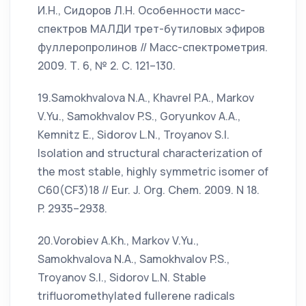
И.Н., Сидоров Л.Н. Особенности масс-
спектров МАЛДИ трет-бутиловых эфиров
фуллеропролинов // Масс-спектрометрия.
2009. Т. 6, № 2. С. 121–130.
19.Samokhvalova N.A., Khavrel P.A., Markov
V.Yu., Samokhvalov P.S., Goryunkov A.A.,
Kemnitz E., Sidorov L.N., Troyanov S.I.
Isolation and structural characterization of
the most stable, highly symmetric isomer of
C60(CF3)18 // Eur. J. Org. Chem. 2009. N 18.
P. 2935–2938.
20.Vorobiev A.Kh., Markov V.Yu.,
Samokhvalova N.A., Samokhvalov P.S.,
Troyanov S.I., Sidorov L.N. Stable
trifluoromethylated fullerene radicals