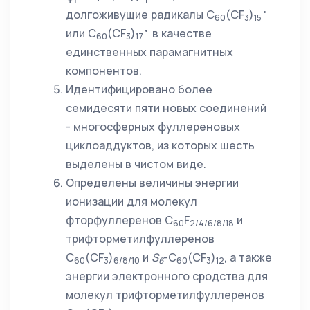
•
долгоживущие радикалы С
(CF
)
60
3
15
•
или С
(CF
)
в качестве
60
3
17
единственных парамагнитных
компонентов.
Идентифицировано более
семидесяти пяти новых соединений
- многосферных фуллереновых
циклоаддуктов, из которых шесть
выделены в чистом виде.
Определены величины энергии
ионизации для молекул
фторфуллеренов C
F
и
60
2/4/6/8/18
трифторметилфуллеренов
С
(CF
)
и
S
-С
(CF
)
, а также
60
3
6/8/10
6
60
3
12
энергии электронного сродства для
молекул трифторметилфуллеренов