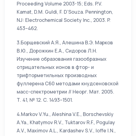
Proceeding Volume 2003-15; Eds. P.V.
Kamat, D.M. Guldi, F. D’Souza. Pennington,
NJ: Electrochemical Society Inc., 2003. P.
453–462.
3.Борщевский А.Я., Алешина В.Э. Марков
В.Ю., Дорожкин Е.А., Сидоров Л.Н.
Изучение образования газообразных
отрицательных ионов в фтор- и
трифторметильных производных
фуллерена C60 методами кнудсеновской
масс-спектрометрии // Неорг. Мат. 2005.
Т. 41, № 12. С. 1493–1501.
4.Markov V.Yu., Aleshina V.E., Borschevskiy
A.Ya., Khatymov R.V., Tuktarov R.F., Pogulay
A.V., Maximov A.L., Kardashev S.V., Ioffe I.N.,