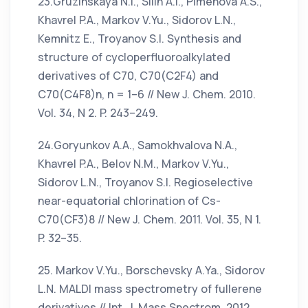
23.Gruzinskaya N.I., Silin A.I., Pimenova A.S.,
Khavrel P.A., Markov V.Yu., Sidorov L.N.,
Kemnitz E., Troyanov S.I. Synthesis and
structure of cycloperfluoroalkylated
derivatives of C70, C70(C2F4) and
C70(C4F8)n, n = 1–6 // New J. Chem. 2010.
Vol. 34, N 2. P. 243–249.
24.Goryunkov A.A., Samokhvalova N.A.,
Khavrel P.A., Belov N.M., Markov V.Yu.,
Sidorov L.N., Troyanov S.I. Regioselective
near-equatorial chlorination of Cs-
C70(CF3)8 // New J. Chem. 2011. Vol. 35, N 1.
P. 32–35.
25. Markov V.Yu., Borschevsky A.Ya., Sidorov
L.N. MALDI mass spectrometry of fullerene
derivatives // Int. J. Mass Spectrom. 2012.