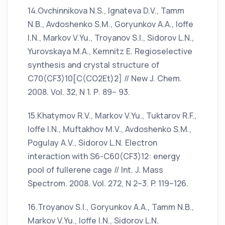
14.Ovchinnikova N.S., Ignateva D.V., Tamm
N.B., Avdoshenko S.M., Goryunkov A.A., Ioffe
I.N., Markov V.Yu., Troyanov S.I., Sidorov L.N.,
Yurovskaya M.A., Kemnitz E. Regioselective
synthesis and crystal structure of
C70(CF3)10[C(CO2Et)2] // New J. Chem.
2008. Vol. 32, N 1. Р. 89– 93.
15.Khatymov R.V., Markov V.Yu., Tuktarov R.F.,
Ioffe I.N., Muftakhov M.V., Avdoshenko S.M.,
Pogulay A.V., Sidorov L.N. Electron
interaction with S6-C60(CF3)12: energy
pool of fullerene cage // Int. J. Mass
Spectrom. 2008. Vol. 272, N 2–3. P. 119–126.
16.Troyanov S.I., Goryunkov A.A., Tamm N.B.,
Markov V.Yu., Ioffe I.N., Sidorov L.N.