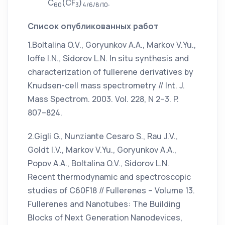
С
(CF
)
.
60
3
4/6/8/10
Список опубликованных работ
1.Boltalina O.V., Goryunkov A.A., Markov V.Yu.,
Ioffe I.N., Sidorov L.N. In situ synthesis and
characterization of fullerene derivatives by
Knudsen-cell mass spectrometry // Int. J.
Mass Spectrom. 2003. Vol. 228, N 2–3. P.
807–824.
2.Gigli G., Nunziante Cesaro S., Rau J.V.,
Goldt I.V., Markov V.Yu., Goryunkov A.A.,
Popov A.A., Boltalina O.V., Sidorov L.N.
Recent thermodynamic and spectroscopic
studies of C60F18 // Fullerenes – Volume 13.
Fullerenes and Nanotubes: The Building
Blocks of Next Generation Nanodevices,