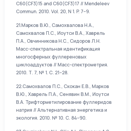
C60(CF3)15 and C60(CF3)17 // Mendeleev
Commun. 2010. Vol. 20, N 1. P. 7–9.
21.Марков В.Ю., Самохвалова Н.А.,
Самохвалов П.С., Иоутси В.А., Хаврель
П.А., Овчинникова Н.С., Сидоров Л.Н.
Масс-спектральная идентификация
многосферных фуллереновых
циклоаддуктов // Масс-спектрометрия.
2010. Т. 7, № 1. С. 21–28.
22.Самохвалов П.С., Скокан Е.В., Марков
В.Ю., Хаврель П.А., Сенявин В.М., Иоутси
В.А. Трифторметилирование фуллеридов
натрия // Альтернативная энергетика и
экология. 2010. № 10. С. 84–90.