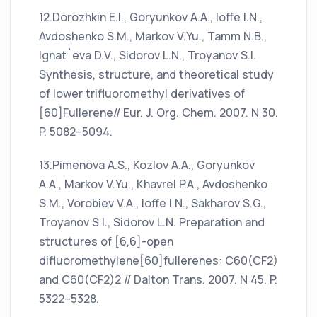
12.Dorozhkin E.I., Goryunkov A.A., Ioffe I.N.,
Avdoshenko S.M., Markov V.Yu., Tamm N.B.,
Ignat´eva D.V., Sidorov L.N., Troyanov S.I.
Synthesis, structure, and theoretical study
of lower trifluoromethyl derivatives of
[60]Fullerene// Eur. J. Org. Chem. 2007. N 30.
P. 5082–5094.
13.Pimenova A.S., Kozlov A.A., Goryunkov
A.A., Markov V.Yu., Khavrel P.A., Avdoshenko
S.M., Vorobiev V.A., Ioffe I.N., Sakharov S.G.,
Troyanov S.I., Sidorov L.N. Preparation and
structures of [6,6]-open
difluoromethylene[60]fullerenes: C60(CF2)
and C60(CF2)2 // Dalton Trans. 2007. N 45. P.
5322–5328.