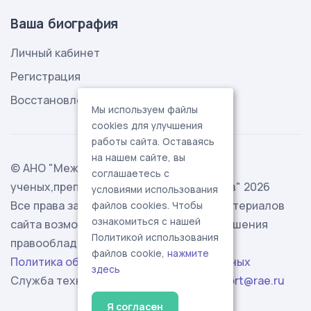
Ваша биография
Личный кабинет
Регистрация
Восстановление пароля
Мы используем файлы
cookies для улучшения
работы сайта. Оставаясь
на нашем сайте, вы
© АНО "Международная ассоциация
соглашаетесь с
ученых,преподавателей и специалистов" 2026
условиями использования
Все права защищены. Использование материалов
файлов cookies. Чтобы
ознакомиться с нашей
сайта возможно исключительно с разрешения
Политикой использования
правообладателя.
файлов cookie,
нажмите
Политика обработки персональных данных
здесь
Служба технической поддержки -
support@rae.ru
Я согласен