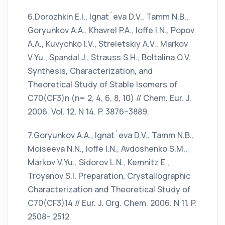
6.Dorozhkin E.I., Ignat´eva D.V., Tamm N.B.,
Goryunkov A.A., Khavrel P.A., Ioffe I.N., Popov
A.A., Kuvychko I.V., Streletskiy A.V., Markov
V.Yu., Spandal J., Strauss S.H., Boltalina O.V.
Synthesis, Characterization, and
Theoretical Study of Stable Isomers of
C70(CF3)n (n= 2, 4, 6, 8, 10) // Chem. Eur. J.
2006. Vol. 12, N 14. P. 3876–3889.
7.Goryunkov A.A., Ignat´eva D.V., Tamm N.B.,
Moiseeva N.N., Ioffe I.N., Avdoshenko S.M.,
Markov V.Yu., Sidorov L.N., Kemnitz E.,
Troyanov S.I. Preparation, Crystallographic
Characterization and Theoretical Study of
C70(CF3)14 // Eur. J. Org. Chem. 2006. N 11. P.
2508– 2512.