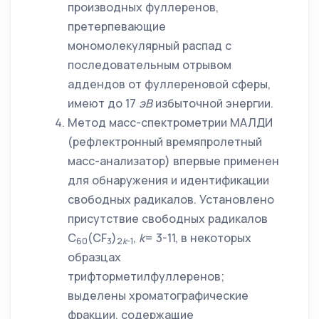
производных фуллеренов,
претерпевающие
мономолекулярный распад с
последовательным отрывом
аддендов от фуллереновой сферы,
имеют до 17
эВ
избыточной энергии.
Метод масс-спектрометрии МАЛДИ
(рефлектронный времяпролетный
масс-анализатор) впервые применен
для обнаружения и идентификации
свободных радикалов. Установлено
присутствие свободных радикалов
С
(CF
)
,
k
= 3-11, в некоторых
60
3
2
k
-1
образцах
трифторметилфуллеренов;
выделены хроматографические
фракции, содержащие