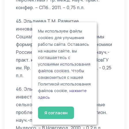
конфер. – СПб.. 2011. – 0,75 п.л.
45. Эльдиева Т.М. Развитие
инновационных процессов в АПК //
Мы используем файлы
Социально- экономические проблемы
cookies для улучшения
формирования инновационной экономики
работы сайта. Оставаясь
на нашем сайте, вы
России: сб. стат. Ежегод. Всеросс. науч.-
соглашаетесь с
практ. конфер. с межд. участием / НовГУ
условиями использования
им. Яр. Мудрого. – В.Новгород, 2010. - 0,25
файлов cookies. Чтобы
п.л.
ознакомиться с нашей
Политикой использования
46. Эльдиева Т.М. Земля –
файлов cookie,
нажмите
инвестиционный актив
здесь
сельхозпроизводителей // Актуальные
проблемы развития АПК: Матер. регион.
Я согласен
науч.-практ. конфер. / НовГУ им. Яр.
Мудрого. – В.Новгород, 2010. - 0,2 п.л.