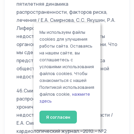
пятилетняя динамика
распространенности, факторов риска,
лечения / Е.А. Смирнова, С.С. Якушин, Р.А.
Лиферов и др. // Сердечная
Мы используем файлы
недостаточность – 2009 «От защиты
cookies для улучшения
органов мишеней к продлению жизни. Что
работы сайта. Оставаясь
мы сделали за 10 лет и что нам
на нашем сайте, вы
предстоит»: Материалы IV конгресса
соглашаетесь с
условиями использования
общества специалистов по сердечной
файлов cookies. Чтобы
недостаточности.– М., 2009.– С.27.
ознакомиться с нашей
Политикой использования
46.Смирнова, Е.А. Изучение
файлов cookie,
нажмите
распространенности и этиологии
здесь
хронической сердечной
недостаточности в Рязанской области /
Я согласен
Е.А. Смирнова // Российский
кардиологический журнал.–2010.– №2