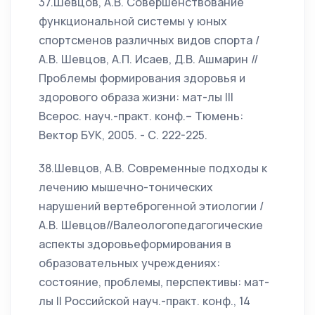
37.Шевцов, А.В. Совершенствование
функциональной системы у юных
спортсменов различных видов спорта /
А.В. Шевцов, А.П. Исаев, Д.В. Ашмарин //
Проблемы формирования здоровья и
здорового образа жизни: мат-лы III
Всерос. науч.-практ. конф.– Тюмень:
Вектор БУК, 2005. - С. 222-225.
38.Шевцов, А.В. Современные подходы к
лечению мышечно-тонических
нарушений вертеброгенной этиологии /
А.В. Шевцов//Валеологопедагогические
аспекты здоровьеформирования в
образовательных учреждениях:
состояние, проблемы, перспективы: мат-
лы II Российской науч.-практ. конф., 14