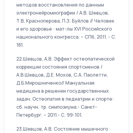
методов восстановления по данным
электронейромиографии / А.В. Шевцов,
Т.В. Красноперова, П.З. Буйлов // Человек
и его здоровье : мат-лы XVI Российского
национального конгресса. – СПб, 2011. - С.
181.
22.Шевцов, А.В. Эффект остеопатической
коррекции состояния спортсменов /
А.В.Шевцов, Д.Е. Мохов, С.А. Паолетти,
Д.Б.Мирошниченко// Мануальная
медицина в решении государственных
задач. Остеопатия в педиатрии и спорте:
сб. научн. тр. симпозиума.- Санкт-
Петербург. – 2011.- С. 99-101.
23.Шевцов, А.В. Состояние мышечного