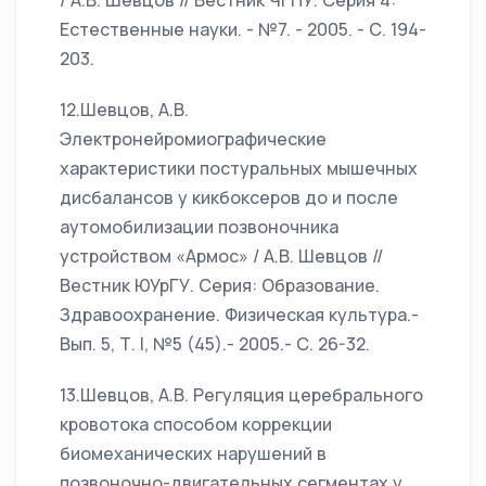
/ А.В. Шевцов // Вестник ЧГПУ. Серия 4:
Естественные науки. - №7. - 2005. - С. 194-
203.
12.Шевцов, А.В.
Электронейромиографические
характеристики постуральных мышечных
дисбалансов у кикбоксеров до и после
аутомобилизации позвоночника
устройством «Армос» / А.В. Шевцов //
Вестник ЮУрГУ. Серия: Образование.
Здравоохранение. Физическая культура.-
Вып. 5, Т. I, №5 (45).- 2005.- С. 26-32.
13.Шевцов, А.В. Регуляция церебрального
кровотока способом коррекции
биомеханических нарушений в
позвоночно-двигательных сегментах у