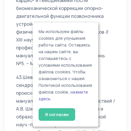
кардио- и гемодинамики после
биомеханической коррекции опорно-
двигательной функции позвоночника
устройством «Армос» и лечебных
физических упражнений / А.В. Шевцов //
Мы используем файлы
cookies для улучшения
XIII науч.-практ. конф. Московского
работы сайта. Оставаясь
профессионального объединения
на нашем сайте, вы
мануальных терапевтов. - Бюллетень
соглашаетесь с
№5. – Москва, 2003. - С. 43-47.
условиями использования
файлов cookies. Чтобы
43.Шевцов, А.В Снятие болевого
ознакомиться с нашей
синдрома вертеброгенного
Политикой использования
файлов cookie,
нажмите
происхождения при сочетании
здесь
мануальных и суггестивных воздействий /
А.В. Шевцов, А.Н. Фомин // Здоровье и
Я согласен
образование: мат-лы Международной
науч.-практ. конф., 19-25 мая 2003 г.,