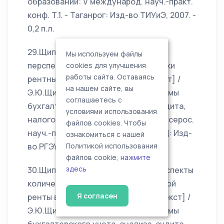
образовании: V международ. науч.-практ.
конф. Т.1. - Таганрог: Изд-во ТИУиЭ, 2007. -
0,2 п.л.
29.Щипанов, Э.Ю. Современные
Мы используем файлы
перспективы статистической оценки
cookies для улучшения
работы сайта. Оставаясь
рентных доходов населения [Текст] /
на нашем сайте, вы
Э.Ю.Щипанов // Актуальные проблемы
соглашаетесь с
бухгалтерского учета, анализа, аудита,
условиями использования
налогообложения и статистики: II всерос.
файлов cookies. Чтобы
науч.-практ. конф. Т.2. - Ростов-н/Д: Изд-
ознакомиться с нашей
во РГЭУ, 2007. - 0,2 п.л.
Политикой использования
файлов cookie,
нажмите
30.Щипанов, Э.Ю. Теоретические аспекты
здесь
количественной оценки абсолютной
Я согласен
ренты в современных условиях [Текст] /
Э.Ю.Щипанов // Актуальные проблемы