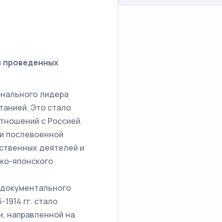
и проведенных
онального лидера
танией. Это стало
тношений с Россией.
ки послевоенной
рственных деятелей и
ско-японского
 документального
1914 гг. стало
и, направленной на