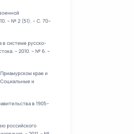
евоенной
. – № 2 (51). – С. 70–
а в системе русско-
ока. – 2010. – № 6. –
 Приамурском крае и
/ Социальные и
равительства в 1905–
рею российского
зования. – 2011. – №