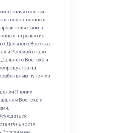
ожило значительные
ных конвенционных
 правительством в
енных на развитие
го Дальнего Востока.
ей и Россией стало
 Дальнего Востока и
репродуктов на
трабандным путем из
ошении Японии
Дальнем Востоке и
ами.
обсуждаться
йствительности,
 России и ее