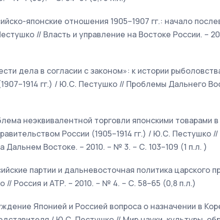
сийско-японские отношения 1905–1907 гг.: начало посл
естушко // Власть и управление на Востоке России. – 2010
ести дела в согласии с законом»: к истории рыболовств
907–1914 гг.) / Ю.С. Пестушко // Проблемы Дальнего Вост
блема неэквивалентной торговли японскими товарами в
равительством России (1905–1914 гг.) / Ю.С. Пестушко /
Дальнем Востоке. – 2010. – № 3. – С. 103–109 (1 п.л. )
сийские партии и дальневосточная политика царского п
о // Россия и АТР. – 2010. – № 4. – С. 58–65 (0,8 п.л.)
уждение Японией и Россией вопроса о назначении в Ко
ставителя / Ю.С. Пестушко // Мир науки, культуры, обра