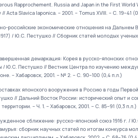
erous Rapprochement. Russia and Japan in the First World Wa
 // Acta Slavica Iaponica. – 2001. – Tomus XVIII. – С. 19–41 (0,
оно-российские экономические отношения на Дальнем В
917) / Ю.С. Пестушко // Сборник статей молодых ученых. 
завершенная демаркация: Корея в русско-японских отн
ы / Ю.С. Пестушко // Вестник Центра по изучению меж
е. – Хабаровск, 2001. – № 2. – С. 90–100 (0,4 п.л.)
поставках японского вооружения в Россию в годы Перво
естушко // Дальний Восток России: исторический опыт и
ерритории. – Ч. 1. – Хабаровск, 2001. – С. 85–91 (0,3 п.л.)
ужденное сближение: русско-японский союз 1916 г. / Ю.
мурья: сборник научных статей по итогам конкурса мо
еским дисциплинам. – Хабаровск, 2002. – С. 68–76 (0,4 