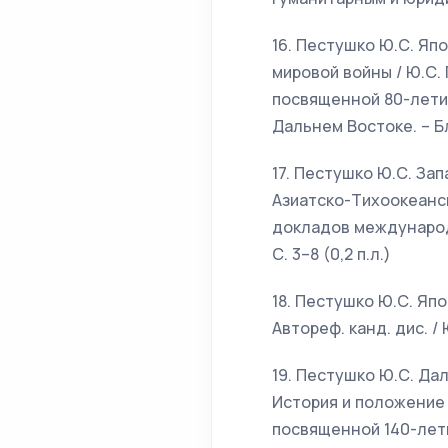
16. Пестушко Ю.С. Яп
мировой войны / Ю.С
посвященной 80-лети
Дальнем Востоке. – Бла
17. Пестушко Ю.С. Зап
Азиатско-Тихоокеанск
докладов международно
С. 3–8 (0,2 п.л.)
18. Пестушко Ю.С. Яп
Автореф. канд. дис. / 
19. Пестушко Ю.С. Да
История и положение
посвященной 140-лети