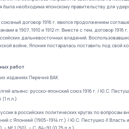
я была необходима японскому правительству для удер
 союзный договор 1916 г. явился продолжением соглаш
ами в 1907, 1910 и 1912 гг. Вместе с тем, договор 1916 г
оссийских дальневосточных владений. Воспользовавши
нской войне, Япония постаралась поставить под свой к
ных работ
ких изданиях Перечня ВАК
лгий альянс: русско-японский союз 1916 г. / Ю.С. Пестушк
 (1 п.л.)
куссии в российских политических кругах по вопросам в
й с Японией (1905–1914 гг.) / Ю.С. Пестушко // Власть 
 – № 1 (50). – С. 84–91 (0,75 п.л.)