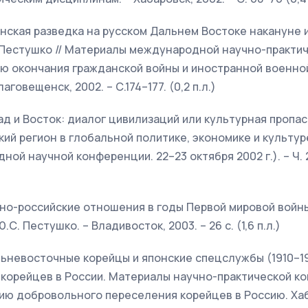
онская разведка на русском Дальнем Востоке накануне 
. Пестушко // Материалы международной научно-практи
ю окончания гражданской войны и иностранной военно
говещенск, 2002. – С.174–177. (0,2 п.л.)
ад и Восток: диалог цивилизаций или культурная пропаст
ий регион в глобальной политике, экономике и культуре
й научной конференции. 22–23 октября 2002 г.). – Ч. 2.
оно-российские отношения в годы Первой мировой войны, 
Ю.С. Пестушко. – Владивосток, 2003. – 26 с. (1,6 п.л.)
льневосточные корейцы и японские спецслужбы (1910–191
 корейцев в России. Материалы научно-практической к
ю добровольного переселения корейцев в Россию. Хаба