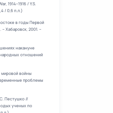
r, 1914–1916 / Y.S.
4 / 0,6 п.л.)
остоке в годы Первой
– Хабаровск, 2001. –
ошениях накануне
дународных отношений
й мировой войны
 современные проблемы
С. Пестушко //
лодых ученых по
п.л.)