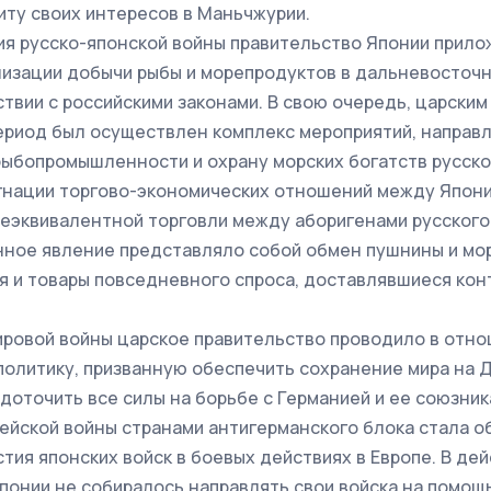
ту своих интересов в Маньчжурии.
я русско-японской войны правительство Японии прил
низации добычи рыбы и морепродуктов в дальневосточ
ствии с российскими законами. В свою очередь, царским
риод был осуществлен комплекс мероприятий, направл
ыбопромышленности и охрану морских богатств русско
нации торгово-экономических отношений между Япони
еэквивалентной торговли между аборигенами русского
нное явление представляло собой обмен пушнины и мо
я и товары повседневного спроса, доставлявшиеся кон
ировой войны царское правительство проводило в отн
олитику, призванную обеспечить сохранение мира на 
доточить все силы на борьбе с Германией и ее союзник
ейской войны странами антигерманского блока стала 
стия японских войск в боевых действиях в Европе. В де
понии не собиралось направлять свои войска на помощь