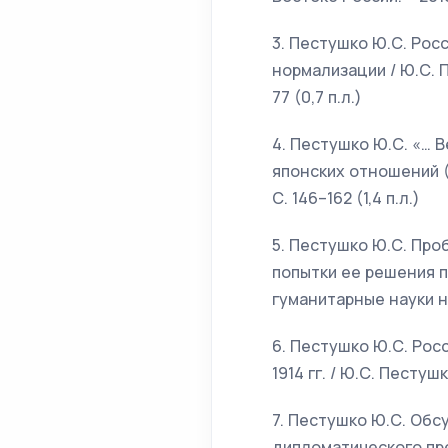
3. Пестушко Ю.С. Рос
нормализации / Ю.С. П
77 (0,7 п.л.)
4. Пестушко Ю.С. «… В
японских отношений (1
С. 146–162 (1,4 п.л.)
5. Пестушко Ю.С. Про
попытки ее решения п
гуманитарные науки на 
6. Пестушко Ю.С. Рос
1914 гг. / Ю.С. Пестушк
7. Пестушко Ю.С. Обс
дипломатического пред