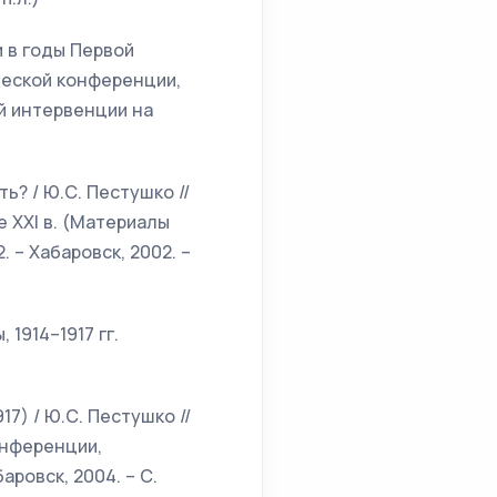
и в годы Первой
ческой конференции,
й интервенции на
ь? / Ю.С. Пестушко //
 XXI в. (Материалы
 – Хабаровск, 2002. –
1914–1917 гг.
7) / Ю.С. Пестушко //
онференции,
ровск, 2004. – С.