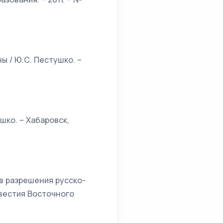
ы / Ю.С. Пестушко. –
ушко. – Хабаровск,
ов разрешения русско-
звестия Восточного