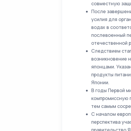
совместную защи
После завершени
усилия для орга
водах в соответ
послевоенный пе
отечественной р
Следствием стаг
возникновение н
японцами. Указа
продукты питани
Японии.
В годы Первой м
компромиссную п
тем самым сосре
С началом европ
перспектива уча
правительство Я