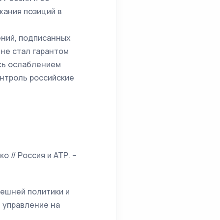
жания позиций в
ений, подписанных
. не стал гарантом
сь ослаблением
онтроль российские
о // Россия и АТР. –
нешней политики и
и управление на