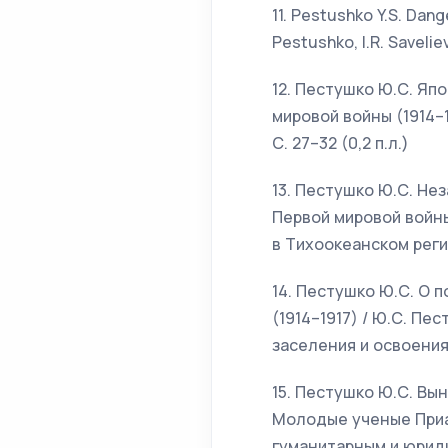
11. Pestushko Y.S. Dang
Pestushko, I.R. Saveliev
12. Пестушко Ю.С. Яп
мировой войны (1914–1
С. 27–32 (0,2 п.л.)
13. Пестушко Ю.С. Не
Первой мировой войн
в Тихоокеанском регион
14. Пестушко Ю.С. О 
(1914–1917) / Ю.С. П
заселения и освоения т
15. Пестушко Ю.С. Вын
Молодые ученые Приа
гуманитарным и юридич