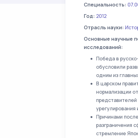
Специальность:
07.0
Год:
2012
Отрасль науки:
Исто
Основные научные п
исследований:
Победа в русско
обусловили разв
одним из главны
В царском прави
нормализации от
представителей 
урегулирования 
Причинами посл
разграничения сф
стремление Япон