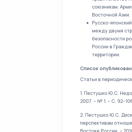
союзникам. Арми
Восточной Азии.
Русско-японский
между двумя стран
безопасности р
России в Гражда
территории.
Список опубликован
Статьи в периодичес
1. Пестушко Ю.С. Недо
2007. – № 1. – С. 92–106
2. Пестушко Ю.С. Дис
перспективам отношени
Востоке России. – 2010.