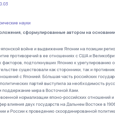
0.03
рические науки
оложения, сформулированные автором на основани
-японской войне и выдвижение Японии на позиции реги
итие противоречий в ее отношениях с США и Великобри
х факторов, подтолкнувших Японию к урегулированию о
тельстве существовали как сторонники, так и противни
ношений с Японией. Бóльшая часть российских госуда
политических партий выступила за необходимость рус
и поддержание мира в Восточной Азии.
евоенной нормализации японо-российских отношений и
ер влияния двух государств на Дальнем Востоке в 1906-
ии и России к проведению скоординированной политик