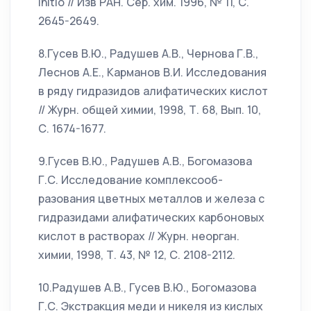
initio // Изв РАН. Сер. хим. 1996, № 11, С.
2645-2649.
8.Гусев В.Ю., Радушев А.В., Чернова Г.В.,
Леснов А.Е., Карманов В.И. Исследования
в ряду гидразидов алифатических кислот
// Журн. общей химии, 1998, Т. 68, Вып. 10,
С. 1674-1677.
9.Гусев В.Ю., Радушев А.В., Богомазова
Г.С. Исследование комплексооб-
разования цветных металлов и железа с
гидразидами алифатических карбоновых
кислот в растворах // Журн. неорган.
химии, 1998, Т. 43, № 12, С. 2108-2112.
10.Радушев А.В., Гусев В.Ю., Богомазова
Г.С. Экстракция меди и никеля из кислых