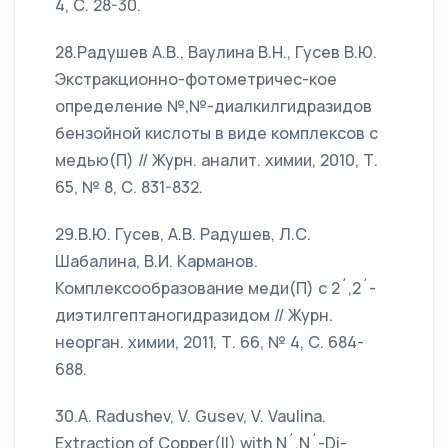
4, С. 28-30.
28.Радушев А.В., Ваулина В.Н., Гусев В.Ю.
Экстракционно-фотометричес-кое
определение №,№-диалкилгидразидов
бензойной кислоты в виде комплексов с
медью(П) // Журн. аналит. химии, 2010, Т.
65, № 8, С. 831-832.
29.В.Ю. Гусев, А.В. Радушев, Л.С.
Шабалина, В.И. Карманов.
Комплексообразование меди(П) с 2´,2´-
диэтилгептаногидразидом // Журн.
неорган. химии, 2011, Т. 66, № 4, С. 684-
688.
30.A. Radushev, V. Gusev, V. Vaulina.
Extraction of Copper(II) with N´,N´-Di-