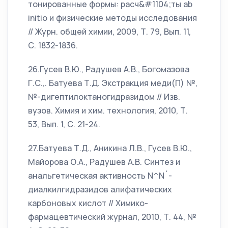
тонированные формы: расч&#1104;ты ab
initio и физические методы исследования
// Журн. общей химии, 2009, Т. 79, Вып. 11,
С. 1832-1836.
26.Гусев В.Ю., Радушев А.В., Богомазова
Г.С.,. Батуева Т.Д. Экстракция меди(П) №,
№-дигептилоктаногидразидом // Изв.
вузов. Химия и хим. технология, 2010, Т.
53, Вып. 1, С. 21-24.
27.Батуева Т.Д., Аникина Л.В., Гусев В.Ю.,
Майорова О.А., Радушев А.В. Синтез и
анальгетическая активность N^N´-
диалкилгидразидов алифатических
карбоновых кислот // Химико-
фармацевтический журнал, 2010, Т. 44, №