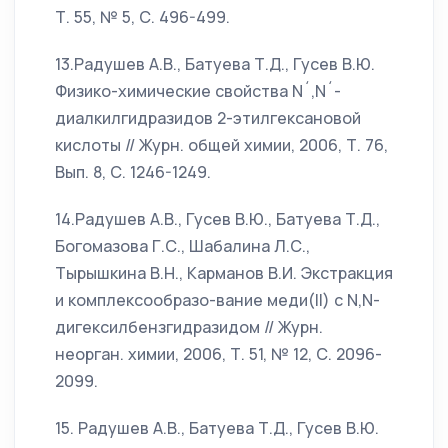
Т. 55, № 5, С. 496-499.
13.Радушев А.В., Батуева Т.Д., Гусев В.Ю.
Физико-химические свойства N´,N´-
диалкилгидразидов 2-этилгексановой
кислоты // Журн. общей химии, 2006, Т. 76,
Вып. 8, С. 1246-1249.
14.Радушев А.В., Гусев В.Ю., Батуева Т.Д.,
Богомазова Г.С., Шабалина Л.С.,
Тырышкина В.Н., Карманов В.И. Экстракция
и комплексообразо-вание меди(II) с N,N-
дигексилбензгидразидом // Журн.
неорган. химии, 2006, Т. 51, № 12, С. 2096-
2099.
15. Радушев А.В., Батуева Т.Д., Гусев В.Ю.