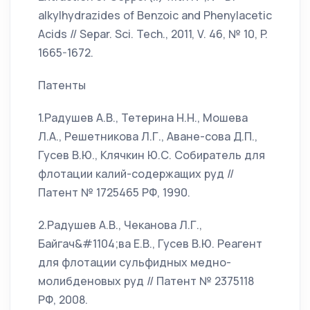
alkylhydrazides of Benzoic and Phenylacetic
Acids // Separ. Sci. Tech., 2011, V. 46, № 10, P.
1665-1672.
Патенты
1.Радушев А.В., Тетерина Н.Н., Мошева
Л.А., Решетникова Л.Г., Аване-сова Д.П.,
Гусев В.Ю., Клячкин Ю.С. Собиратель для
флотации калий-содержащих руд //
Патент № 1725465 РФ, 1990.
2.Радушев А.В., Чеканова Л.Г.,
Байгач&#1104;ва Е.В., Гусев В.Ю. Реагент
для флотации сульфидных медно-
молибденовых руд // Патент № 2375118
РФ, 2008.