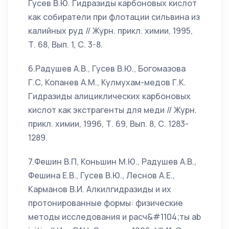
Гусев В.Ю. Гидразиды карбоновых кислот
как собиратели при флотации сильвина из
калийных руд // Журн. прикл. химии, 1995,
Т. 68, Вып. 1, С. 3-8.
6.Радушев А.В., Гусев В.Ю., Богомазова
Г.С, Копанев А.М., Кулмухам-медов Г.К.
Гидразиды алициклических карбоновых
кислот как экстрагенты для меди // Журн.
прикл. химии, 1996, Т. 69, Вып. 8, С. 1283-
1289.
7.Фешин В.П, Коньшин М.Ю., Радушев А.В.,
Фешина Е.В., Гусев В.Ю., Леснов А.Е.,
Карманов В.И. Алкилгидразиды и их
протонированные формы: физические
методы исследования и расч&#1104;ты ab