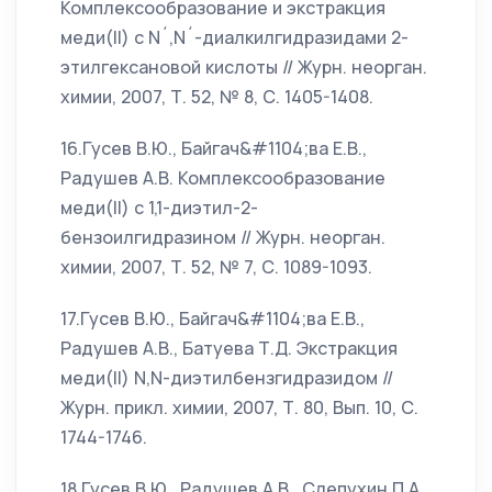
Комплексообразование и экстракция
меди(II) с N´,N´-диалкилгидразидами 2-
этилгексановой кислоты // Журн. неорган.
химии, 2007, Т. 52, № 8, С. 1405-1408.
16.Гусев В.Ю., Байгач&#1104;ва Е.В.,
Радушев А.В. Комплексообразование
меди(II) с 1,1-диэтил-2-
бензоилгидразином // Журн. неорган.
химии, 2007, Т. 52, № 7, С. 1089-1093.
17.Гусев В.Ю., Байгач&#1104;ва Е.В.,
Радушев А.В., Батуева Т.Д. Экстракция
меди(II) N,N-диэтилбензгидразидом //
Журн. прикл. химии, 2007, Т. 80, Вып. 10, С.
1744-1746.
18.Гусев В.Ю., Радушев А.В., Слепухин П.А.,