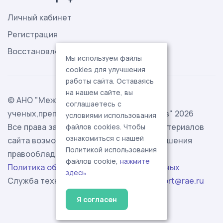
Личный кабинет
Регистрация
Восстановление пароля
Мы используем файлы
cookies для улучшения
работы сайта. Оставаясь
на нашем сайте, вы
© АНО "Международная ассоциация
соглашаетесь с
ученых,преподавателей и специалистов" 2026
условиями использования
Все права защищены. Использование материалов
файлов cookies. Чтобы
ознакомиться с нашей
сайта возможно исключительно с разрешения
Политикой использования
правообладателя.
файлов cookie,
нажмите
Политика обработки персональных данных
здесь
Служба технической поддержки -
support@rae.ru
Я согласен