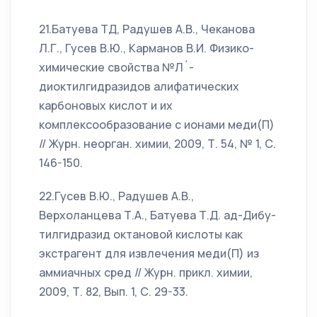
21.Батуева ТД, Радушев А.В., Чеканова
Л.Г., Гусев В.Ю., Карманов В.И. Физико-
химические свойства №Л´-
диоктилгидразидов алифатических
карбоновых кислот и их
комплексообразование с ионами меди(П)
// Журн. неорган. химии, 2009, Т. 54, № 1, С.
146-150.
22.Гусев В.Ю., Радушев А.В.,
Верхоланцева Т.А., Батуева Т.Д. ад-Дибу-
тилгидразид октановой кислоты как
экстрагент для извлечения меди(П) из
аммиачных сред // Журн. прикл. химии,
2009, Т. 82, Вып. 1, С. 29-33.