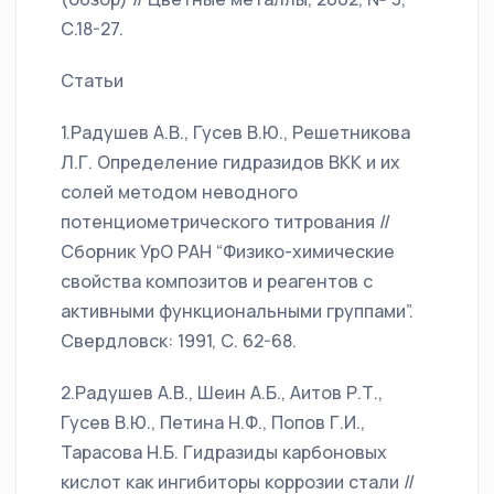
С.18-27.
Статьи
1.Радушев А.В., Гусев В.Ю., Решетникова
Л.Г. Определение гидразидов ВКК и их
солей методом неводного
потенциометрического титрования //
Сборник УрО РАН “Физико-химические
свойства композитов и реагентов с
активными функциональными группами”.
Свердловск: 1991, С. 62-68.
2.Радушев А.В., Шеин А.Б., Аитов Р.Т.,
Гусев В.Ю., Петина Н.Ф., Попов Г.И.,
Тарасова Н.Б. Гидразиды карбоновых
кислот как ингибиторы коррозии стали //