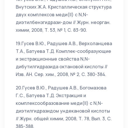
Внутских Ж.А. Кристаллическая структура
двух комплексов меди(II) с N,N-
диэтилбензгидрази-дом // Журн. неорган.
химии, 2008, Т. 53, № 1, С. 83-90.
19.Гусев В.Ю., Радушев А.В., Верхоланцева
Т.А., Батуева Т.Д. Комплек-сообразующие
и экстракционные свойства N,N-
дибутилгидразида октановой кислоты //
Изв. АН. Сер. хим., 2008, № 2, С. 380-384.
20.Гусев В.Ю., Радушев А.В., Богомазова
Г.С., Батуева Т.Д. Экстракция и
комплексообразование меди(II) с N,N-
диэтилгидразидом ундекановой кислоты
// Журн. общей химии, 2008, Т. 78, Вып. 3, С.
385-388.