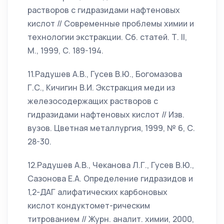
растворов с гидразидами нафтеновых
кислот // Современные проблемы химии и
технологии экстракции. Сб. статей. Т. II,
М., 1999, С. 189-194.
11.Радушев А.В., Гусев В.Ю., Богомазова
Г.С., Кичигин В.И. Экстракция меди из
железосодержащих растворов с
гидразидами нафтеновых кислот // Изв.
вузов. Цветная металлургия, 1999, № 6, С.
28-30.
12.Радушев А.В., Чеканова Л.Г., Гусев В.Ю.,
Сазонова Е.А. Определение гидразидов и
1,2-ДАГ алифатических карбоновых
кислот кондуктомет-рическим
титрованием // Журн. аналит. химии, 2000,