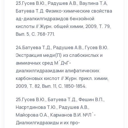
23.Гусев В.Ю., Радушев А.В., Ваулина Т.А,
Батуева Т.Д. Физико-химические свойства
ад-диалкилгидразидов бензойной
кислоты // Журн. общей химии, 2009, Т. 79,
Вып. 5, С. 768-771.
24.Батуева Т.Д., Радушев А.В., Гусев В.Ю.
Экстракция меди(П) из слабокислых и
аммиачных сред М´ДчГ-
диалкилгидразидами алифатических
карбоновых кислот // Журн. прикл. химии,
2009, Т. 82, Вып. 11, С. 1850-1854.
25.Гусев В.Ю., Батуева Т.Д., Фешин В.П.,
Насртдинова Т.Ю., Радушев А.В.,
Майорова О.А., Карманов В.И. №Л´-
Диалкилгидразиды и их про-