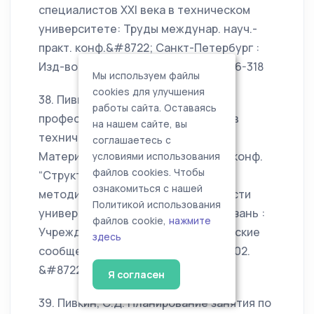
специалистов XXI века в техническом
университете: Труды междунар. науч.-
практ. конф.&#8722; Санкт-Петербург :
Изд-во СПбГТУ, 2002.&#8722; С. 316-318
Мы используем файлы
cookies для улучшения
38. Пивкин, С.Д. Контроль учебно-
работы сайта. Оставаясь
профессиональной деятельности в
на нашем сайте, вы
техническом вузе / С.Д. Пивкин //
соглашаетесь с
Материалы Всерос. научн.-метод. конф.
условиями использования
файлов cookies. Чтобы
“Структурно-функциональные и
ознакомиться с нашей
методические аспекты деятельности
Политикой использования
университетских комплексов”. – Казань :
файлов cookie,
нажмите
Учреждение – Редакция “Бутлеровские
здесь
сообщения”. 2002. &#8722; С. 201-202.
&#8722; ISBN 978-5-93638-009-2.
Я согласен
39. Пивкин, С.Д. Планирование занятия по