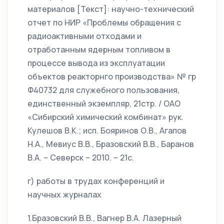
материалов [Текст]: научно-технический
отчет по НИР «Проблемы обращения с
радиоактивными отходами и
отработанным ядерным топливом в
процессе вывода из эксплуатации
объектов реакторнго производства» № гр
Ф40732 для служебного пользования,
единственный экземпляр, 21стр. / ОАО
«Сибирский химический комбинат» рук.
Кулешов В.К.; исп. Бояринов О.В., Агапов
Н.А., Мевиус В.В., Бразовский В.В., Баранов
В.А. – Северск – 2010. – 21с.
г) работы в трудах конференций и
научных журналах
1.Бразовский В.В., Вагнер В.А. Лазерный