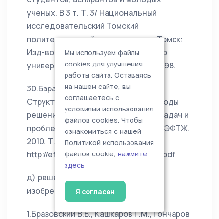
ученых. В 3 т. Т. 3/ Национальный
исследовательский Томский
политехнический университет. – Томск:
Изд-во Томского политехнического
Мы используем файлы
cookies для улучшения
университета, 2010. – 442 c. – с. 97-98.
работы сайта. Оставаясь
на нашем сайте, вы
30.Баранов В.А., Бразовский В.В.
соглашаетесь с
Структурно-ориентированные методы
условиями использования
решения обратных некорректных задач и
файлов cookies. Чтобы
проблемы обработки изображений ЭФТЖ.
ознакомиться с нашей
2010. Т. 5. – С. 30-44.
Политикой использования
http://eftj.secna.ru/0420900047003.pdf
файлов cookie,
нажмите
здесь
д) решения о выдаче патента на
изобретение
Я согласен
1.Бразовский В.В., Кашкаров Г.М., Гончаров