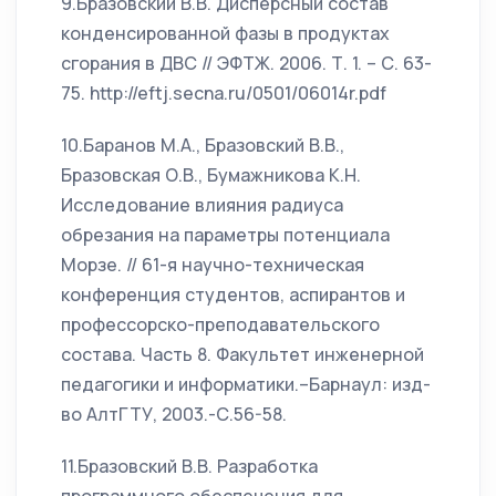
9.Бразовский В.В. Дисперсный состав
конденсированной фазы в продуктах
сгорания в ДВС // ЭФТЖ. 2006. Т. 1. – С. 63-
75. http://eftj.secna.ru/0501/06014r.pdf
10.Баранов М.А., Бразовский В.В.,
Бразовская О.В., Бумажникова К.Н.
Исследование влияния радиуса
обрезания на параметры потенциала
Морзе. // 61-я научно-техническая
конференция студентов, аспирантов и
профессорско-преподавательского
состава. Часть 8. Факультет инженерной
педагогики и информатики.–Барнаул: изд-
во АлтГТУ, 2003.-С.56-58.
11.Бразовский В.В. Разработка