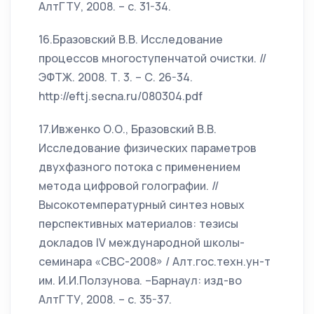
АлтГТУ, 2008. – с. 31-34.
16.Бразовский В.В. Исследование
процессов многоступенчатой очистки. //
ЭФТЖ. 2008. Т. 3. – С. 26-34.
http://eftj.secna.ru/080304.pdf
17.Ивженко О.О., Бразовский В.В.
Исследование физических параметров
двухфазного потока с применением
метода цифровой голографии. //
Высокотемпературный синтез новых
перспективных материалов: тезисы
докладов IV международной школы-
семинара «СВС-2008» / Алт.гос.техн.ун-т
им. И.И.Ползунова. –Барнаул: изд-во
АлтГТУ, 2008. – с. 35-37.