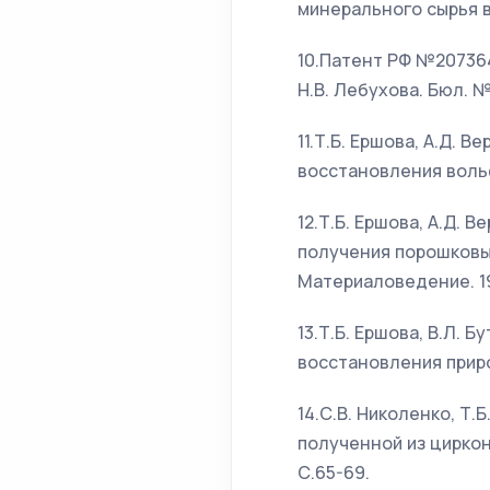
минерального сырья в
10.Патент РФ №207364
Н.В. Лебухова. Бюл. №
11.Т.Б. Ершова, А.Д. 
восстановления вольф
12.Т.Б. Ершова, А.Д. 
получения порошковы
Материаловедение. 19
13.Т.Б. Ершова, В.Л. 
восстановления приро
14.С.В. Николенко, Т.
полученной из цирко
С.65-69.