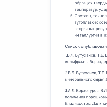
образцах тверды
температур, уда
Составы, технол
тугоплавких сое
вторичных ресур
металлургии и и
Список опубликован
1.В.Л. Бутуханов, Т.Б
вольфрам- и борсодер
2.В.Л. Бутуханов, Т.Б
минерального сырья Д
3.А.Д. Верхотуров, В.
получения порошковы
Владивосток: Дальнаук