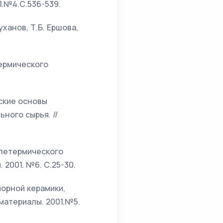
1.№4.С.536-539.
ханов, Т.Б. Ершова,
термического
еские основы
ного сырья. //
углетермического
2001. №6. С.25-30.
порной керамики,
материалы. 2001.№5.