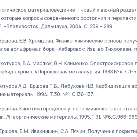
логическое материаловедение – новый и важный раздел
 Некоторые вопросы современного состояния и перспекти
. –Владивосток: Дальнаука, 2004. С. 239 – 289.
Б. Ершова, Е.В. Хромцова. Физико-химические основы пол
ов вольфрама и бора –Хабаровск: Изд-во Тихоокеан. гос.
ерхотуров, В.А. Маслюк, В.Н. Клименко. Электроискровое
рбида хрома. //Порошковая металлургия. 1988.№4. С.1-6
рхотуров А.Д., Ершова Т.Б., Лебухова Н.В. Карбидизаци
е материалы. 1994. Т.30. №1. С.136-137.
Б. Ершова. Кинетика процесса углетермического восста
. //Неорганические материалы. 1995.Т.31. №6.С.966-969
. Ершова. В.М. Ивахнишин, С.А. Пячин. Получение покрыти