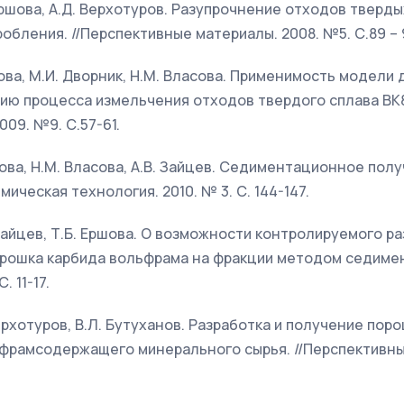
 Ершова, А.Д. Верхотуров. Разупрочнение отходов тверд
бления. //Перспективные материалы. 2008. №5. С.89 – 9
шова, М.И. Дворник, Н.М. Власова. Применимость модели 
ию процесса измельчения отходов твердого сплава ВК8.
09. №9. С.57-61.
Ершова, Н.М. Власова, А.В. Зайцев. Седиментационное по
мическая технология. 2010. № 3. С. 144-147.
. Зайцев, Т.Б. Ершова. О возможности контролируемого р
рошка карбида вольфрама на фракции методом седимен
. 11-17.
Верхотуров, В.Л. Бутуханов. Разработка и получение по
фрамсодержащего минерального сырья. //Перспективные