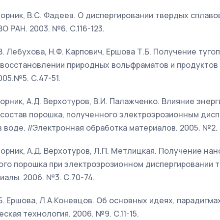
 Дворник, В.С. Фадеев. О диспергировании твердых спла
О РАН. 2003. №6. С.116-123.
.В. Лебухова, Н.Ф. Карпович, Ершова Т.Б. Получение туг
восстановлении природных вольфраматов и продуктов и
5.№5. С.47-51.
Дворник, А.Д. Верхотуров, В.И. Палажченко. Влияние энер
а состав порошка, полученного электроэрозионным дис
 воде. //Электронная обработка материалов. 2005. №2. С
Дворник, А.Д. Верхотуров, Л.П. Метлицкая. Получение на
о порошка при электроэрозионном диспергировании тве
алы. 2006. №3. С.70-74.
.Б. Ершова, Л.А.Коневцов. Об основных идеях, парадигм
еская технология. 2006. №9. С.11-15.