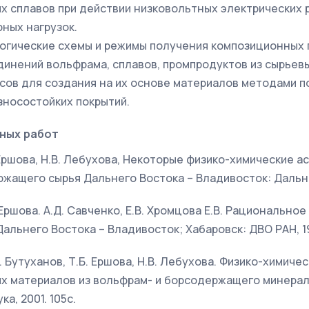
х сплавов при действии низковольтных электрических 
рных нагрузок.
огические схемы и режимы получения композиционных 
динений вольфрама, сплавов, промпродуктов из сырьевы
сов для создания на их основе материалов методами 
зносостойких покрытий.
ных работ
. Ершова, Н.В. Лебухова, Некоторые физико-химические 
жащего сырья Дальнего Востока – Владивосток: Дальнау
. Ершова. А.Д. Савченко, Е.В. Хромцова Е.В. Рационально
альнего Востока – Владивосток; Хабаровск: ДВО РАН, 19
Л. Бутуханов, Т.Б. Ершова, Н.В. Лебухова. Физико-химиче
х материалов из вольфрам- и борсодержащего минераль
а, 2001. 105с.