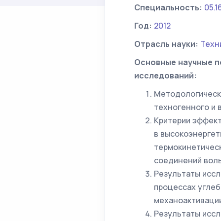
Специальность:
05.1
Год:
2012
Отрасль науки:
Техн
Основные научные п
исследований:
Методологическ
техногенного и 
Критерии эффект
в высокоэнергет
термокинетичес
соединений воль
Результаты иссл
процессах углеб
механоактивации
Результаты иссл