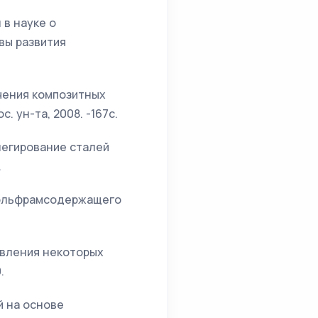
 в науке о
вы развития
учения композитных
 ун-та, 2008. -167с.
 легирование сталей
.
я вольфрамсодержащего
новления некоторых
.
й на основе