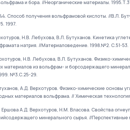
ольфрама и бора. //Неорганические материалы. 1995.Т.3
4. Способ получения вольфрамовой кислоты. //В.Л. Буту
5. 1997.
Верхотуров, Н.В. Лебухова, В.Л. Бутуханов. Кинетика угле
рамата натрия. //Материаловедение. 1998.№2. С.51-53.
Верхотуров, Н.В. Лебухова, В.Л. Бутуханов. Физико-химич
х материалов из вольфрам- и борсодержащего минераль
99. №3.С.25-29.
Бутуханов, А.Д. Верхотуров. Физико-химические основы 
дных материалов вольфрама. // Химическая технология. 
Б. Ершова А.Д. Верхотуров, Н.М. Власова. Свойства огнеу
нийсодержащего минерального сырья. //Перспективные 