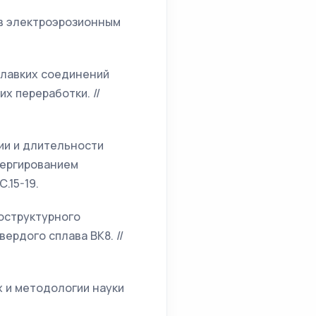
вов электроэрозионным
оплавких соединений
х переработки. //
гии и длительности
пергированием
.15-19.
ноструктурного
рдого сплава ВК8. //
ах и методологии науки