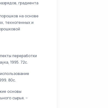
разрядов, градиента
порошков на основе
х, техногенных и
порошковой
аспекты переработки
ка, 1995. 72с.
е использование
99. 80с.
ские основы
ного сырья. –