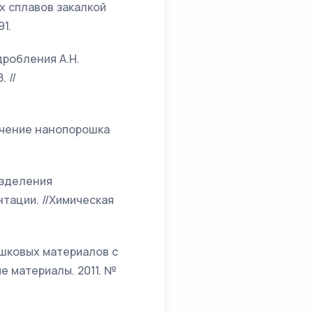
ых сплавов закалкой
1.
дробления А.Н.
 //
лучение нанопорошка
азделения
тации. //Химическая
рошковых материалов с
 материалы. 2011. №