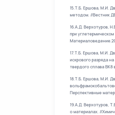
15.Т.Б. Ершова, М.И.
методом. //Вестник ДВ
16.А.Д. Верхотуров, Н
при углетермическом 
Материаловедение.200
17.Т.Б. Ершова, М.И. 
искрового разряда н
твердого сплава ВК8 в
18.Т.Б. Ершова, М.И. 
вольфрамокобальтовог
Перспективные матери
19.А.Д. Верхотуров, Т
о материалах. //Химич