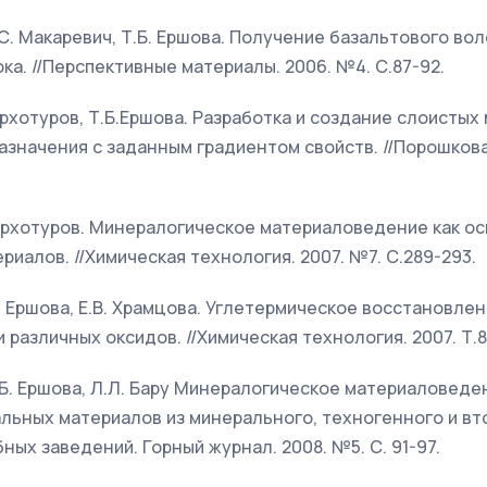
К.С. Макаревич, Т.Б. Ершова. Получение базальтового во
ка. //Перспективные материалы. 2006. №4. С.87-92.
Верхотуров, Т.Б.Ершова. Разработка и создание слоисты
значения с заданным градиентом свойств. //Порошкова
 Верхотуров. Минералогическое материаловедение как о
иалов. //Химическая технология. 2007. №7. С.289-293.
.Б. Ершова, Е.В. Храмцова. Углетермическое восстановл
 различных оксидов. //Химическая технология. 2007. Т.8.
Т.Б. Ершова, Л.Л. Бару Минералогическое материаловеде
ьных материалов из минерального, техногенного и втор
ных заведений. Горный журнал. 2008. №5. С. 91-97.