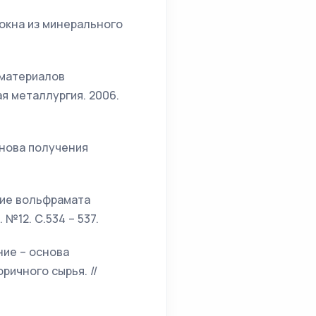
локна из минерального
х материалов
я металлургия. 2006.
снова получения
ение вольфрамата
 №12. С.534 – 537.
ние – основа
ичного сырья. //