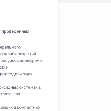
и проведенных
ерального,
создания покрытий.
 ресурсов вольфрама
их и
лородсодержащих
оксидных системах в
трата, при
одящих в компактных