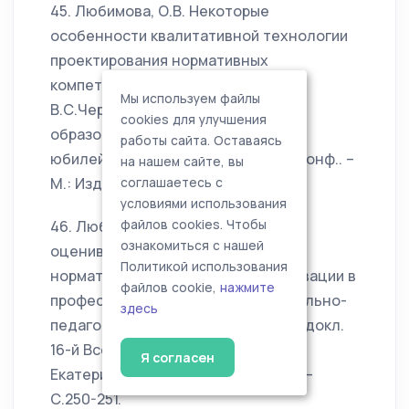
45. Любимова, О.В. Некоторые
особенности квалитативной технологии
проектирования нормативных
компетенций / О.В.Любимова,
Мы используем файлы
В.С.Черепанов // «Педагогическое
cookies для улучшения
образование: вызовы XXI века»,
работы сайта. Оставаясь
юбилейная междун. науч. - практ. конф.. –
на нашем сайте, вы
М.: Изд-во МПГУ, 2010. (авт. 1/2)
соглашаетесь с
условиями использования
46. Любимова, О.В. О методике
файлов cookies. Чтобы
ознакомиться с нашей
оценивания сформированности
Политикой использования
нормативных компетенций // Инновации в
файлов cookie,
нажмите
профессиональном и профессионально-
здесь
педагогическом образовании: тез. докл.
16-й Всерос. науч. – практ. конф. –
Я согласен
Екатеринбург: Изд-во РГППУ, 2010. –
С.250-251.