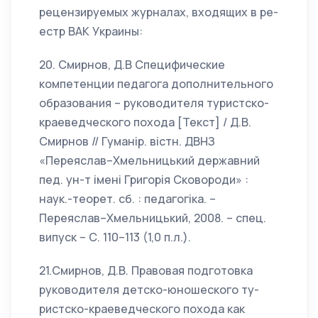
рецензируемых журналах, входящих в ре-
естр ВАК Украины:
20. Смирнов, Д.В Специфические
компетенции педагога дополнительного
образования – руководителя туристско-
краеведческого похода [Текст] / Д.В.
Смирнов // Гуманiр. вiстн. ДВНЗ
«Переяслав–Хмельницький державний
пед. ун-т iменi Григорiя Сковороди» :
наук.-теорет. сб. : педагогiка. –
Переяслав–Хмельницький, 2008. – спец.
випуск – С. 110–113 (1,0 п.л.).
21.Смирнов, Д.В. Правовая подготовка
руководителя детско-юношеского ту-
ристско-краеведческого похода как