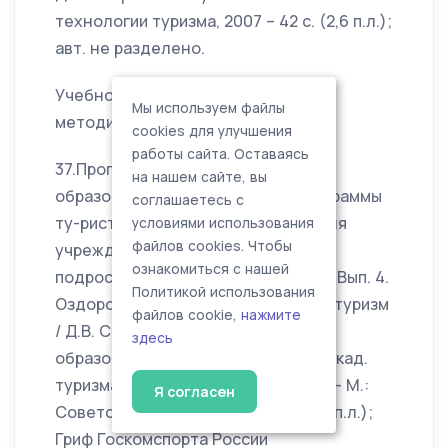
технологии туризма, 2007 – 42 с. (2,6 п.л.);
авт. не разделено.
Учебно-методические пособия,
Мы используем файлы
методические рекомендации
cookies для улучшения
работы сайта. Оставаясь
37.Программы дополнительного
на нашем сайте, вы
образования детей : Типовые программы
соглашаетесь с
ту-рист.-спорт. направленности для
условиями использования
файлов cookies. Чтобы
учрежд. доп. образования детей,
ознакомиться с нашей
подростков и молоде-жи. [Текст] : Вып. 4.
Политикой использования
Оздоровительно-познавательный туризм
файлов cookie,
нажмите
/ Д.В. Смирнов ; Ин-т общ. сред.
здесь
образования РАО, Рос. междунар. акад.
туризма. / Авт.-сост. Д.В. Смирнов. – М.:
Я согласен
Советский спорт, 2003. –104 с. (6,5 п.л.);
Гриф Госкомспорта России