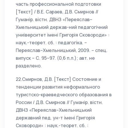
часть профессиональной подготовки
[Текст] / В.Е. Сараев, Д.В. Смирнов //
Гуманiр. вiстн. ДВНЗ «Переяслав–
Хмельницький держав-ний педагогiчний
униiверситет iменi Григорiя Сковороди» :
наук.-теорет. сб. : педагогiка. –
Переяслав–Хмельницький, 2009. – спец.
випуск – С. 95–97. (0,6 п.л.); авт. не
разделено.
22.Смирнов, Д.В. [Текст] Состояние и
тенденции развития неформального
туристско-краеведческого образования в
России / Д.В. Смирнов // Гуманiр. вiстн.
ДВНЗ «Переяслав–Хмельницький
державний пед. ун-т iменi Григорiя
Сковороди» : наук.-теорет. сб. :