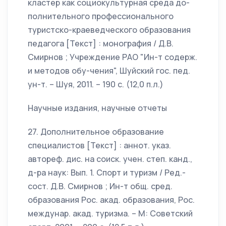
кластер как социокультурная среда до-
полнительного профессионального
туристско-краеведческого образования
педагога [Текст] : монография / Д.В.
Смирнов ; Учреждение РАО "Ин-т содерж.
и методов обу-чения", Шуйский гос. пед.
ун-т. – Шуя, 2011. – 190 с. (12,0 п.л.)
Научные издания, научные отчеты
27. Дополнительное образование
специалистов [Текст] : аннот. указ.
автореф. дис. на соиск. учен. степ. канд.,
д-ра наук: Вып. 1. Спорт и туризм / Ред.-
сост. Д.В. Смирнов ; Ин-т общ. сред.
образования Рос. акад. образования, Рос.
междунар. акад. туризма. – М: Советский