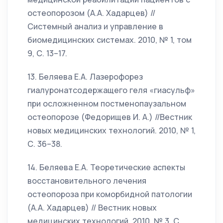
остеопорозом (А.А. Хадарцев) //
Системный анализ и управление в
биомедицинских системах. 2010, № 1, том
9, С. 13–17.
13. Беляева Е.А. Лазерофорез
гиалуронатсодержащего геля «гиасульф»
при осложненном постменопаузальном
остеопорозе (Федорищев И. А.) //Вестник
новых медицинских технологий. 2010, № 1,
С. 36–38.
14. Беляева Е.А. Теоретические аспекты
восстановительного лечения
остеопороза при коморбидной патологии
(А.А. Хадарцев) // Вестник новых
медицинских технологий. 2010, № 3, С.