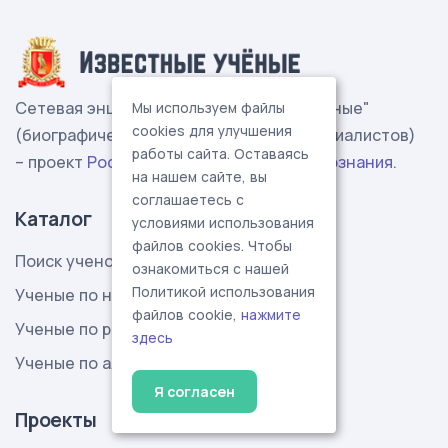
Сетевая энциклопедия "Известные учёные"
Мы используем файлы
cookies для улучшения
(биографические данные ученых и специалистов)
работы сайта. Оставаясь
– проект
Российской Академии Естествознания
.
на нашем сайте, вы
соглашаетесь с
Каталог
условиями использования
файлов cookies. Чтобы
Поиск ученого
ознакомиться с нашей
Политикой использования
Ученые по наукам
файлов cookie,
нажмите
Ученые по регионам
здесь
Ученые по алфавиту
Я согласен
Проекты