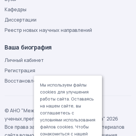
Кафедры
Диссертации
Реестр новых научных направлений
Ваша биография
Личный кабинет
Регистрация
Восстановление пароля
Мы используем файлы
cookies для улучшения
работы сайта. Оставаясь
на нашем сайте, вы
© АНО "Международная ассоциация
соглашаетесь с
ученых,преподавателей и специалистов" 2026
условиями использования
Все права защищены. Использование материалов
файлов cookies. Чтобы
ознакомиться с нашей
сайта возможно исключительно с разрешения