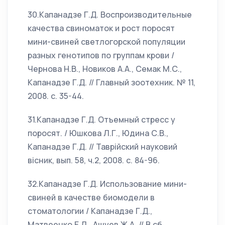
30.Капанадзе Г.Д. Воспроизводительные
качества свиноматок и рост поросят
мини-свиней светлогорской популяции
разных генотипов по группам крови /
Чернова Н.В., Новиков А.А., Семак М.С.,
Капанадзе Г.Д. // Главный зоотехник. № 11,
2008. с. 35-44.
31.Капанадзе Г.Д. Отъемный стресс у
поросят. / Юшкова Л.Г., Юдина С.В.,
Капанадзе Г.Д. // Таврiйский науковий
вiсник, вып. 58, ч.2, 2008. с. 84-96.
32.Капанадзе Г.Д. Использование мини-
свиней в качестве биомодели в
стоматологии / Капанадзе Г.Д.,
Матвеенко Е.Л., Ашуев Ж.А. // В сб.