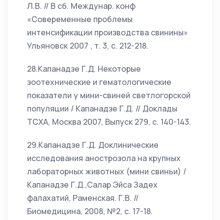
Л.В. // В сб. Междунар. конф
«Совеременные проблемы
интенсификации производства свинины»
Ульяновск 2007 , т. 3, с. 212-218.
28.Капанадзе Г.Д. Некоторые
зоотехнические и гематологические
показатели у мини-свиней светлогорской
популяции / Капанадзе Г.Д. // Доклады
ТСХА, Москва 2007, Выпуск 279, с. 140-143.
29.Капанадзе Г.Д. Доклинические
исследования анострозола на крупных
лабораторных животных (мини свиньи) /
Капанадзе Г.Д.,Салар Эйса Задех
фалахатий, Раменская. Г.В. //
Биомедицина, 2008, №2, с. 17-18.