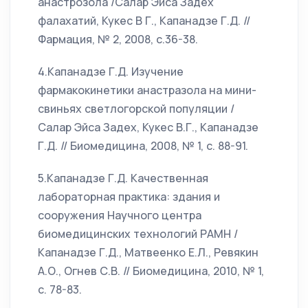
анастрозола /Салар Эйса Задех
фалахатий, Кукес В Г., Капанадзе Г.Д. //
Фармация, № 2, 2008, с.36-38.
4.Капанадзе Г.Д. Изучение
фармакокинетики анастразола на мини-
свиньях светлогорской популяции /
Салар Эйса Задех, Кукес В.Г., Капанадзе
Г.Д. // Биомедицина, 2008, № 1, с. 88-91.
5.Капанадзе Г.Д. Качественная
лабораторная практика: здания и
сооружения Научного центра
биомедицинских технологий РАМН /
Капанадзе Г.Д., Матвеенко Е.Л., Ревякин
А.О., Огнев С.В. // Биомедицина, 2010, № 1,
с. 78-83.