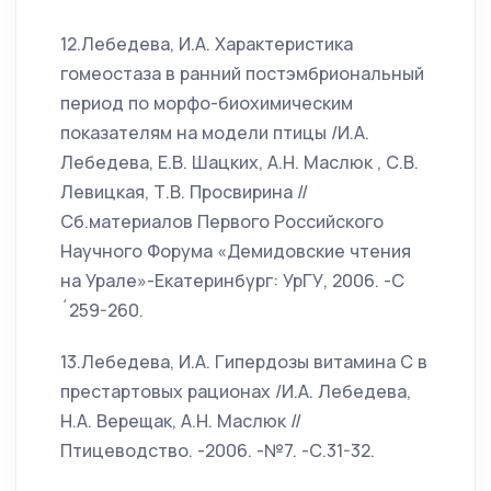
12.Лебедева, И.А. Характеристика
гомеостаза в ранний постэмбриональный
период по морфо-биохимическим
показателям на модели птицы /И.А.
Лебедева, Е.В. Шацких, А.Н. Маслюк , С.В.
Левицкая, Т.В. Просвирина //
Сб.материалов Первого Российского
Научного Форума «Демидовские чтения
на Урале»-Екатеринбург: УрГУ, 2006. -С
´259-260.
13.Лебедева, И.А. Гипердозы витамина С в
престартовых рационах /И.А. Лебедева,
Н.А. Верещак, А.Н. Маслюк //
Птицеводство. -2006. -№7. -С.31-32.