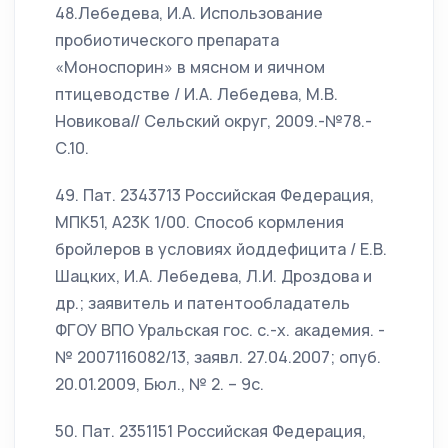
48.Лебедева, И.А. Использование
пробиотического препарата
«Моноспорин» в мясном и яичном
птицеводстве / И.А. Лебедева, М.В.
Новикова// Сельский округ, 2009.-№78.-
С.10.
49. Пат. 2343713 Российская Федерация,
МПК51, А23К 1/00. Способ кормления
бройлеров в условиях йоддефицита / Е.В.
Шацких, И.А. Лебедева, Л.И. Дроздова и
др.; заявитель и патентообладатель
ФГОУ ВПО Уральская гос. с.-х. академия. -
№ 2007116082/13, заявл. 27.04.2007; опуб.
20.01.2009, Бюл., № 2. – 9с.
50. Пат. 2351151 Российская Федерация,