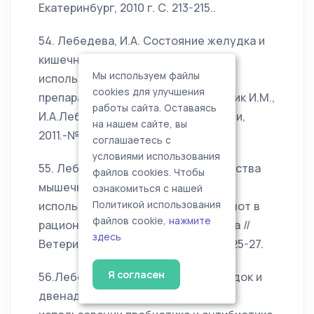
Екатеринбург, 2010 г. С. 213-215..
54. Лебедева, И.А. Состояние желудка и
кишечника цыплят-бройлеров при
Мы используем файлы
использовании пробиотического
cookies для улучшения
препарата Моноспорин / И.М. Донник И.М.,
работы сайта. Оставаясь
И.А.Лебедева // Ветеринария Кубани,
на нашем сайте, вы
2011.-№3.- С. 15-16.
соглашаетесь с
условиями использования
55. Лебедева, И.А. Повышение качества
файлов cookies. Чтобы
мышечной ткани цыплят с
ознакомиться с нашей
использованием органических кислот в
Политикой использования
файлов cookie,
нажмите
рационе/ И.М.Донник, И.А.Лебедева //
здесь
Ветеринария Кубани, 2011.-№4.- С. 25-27.
Я согласен
56.Лебедева И. А. Мышечный желудок и
двенадцатиперстная кишка при