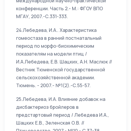
международной научно-практической
конференции. Часть 2.- М.: ФГОУ ВПО
МГАУ, 2007.-С.331-333.
24.Лебедева, И.А.. Характеристика
гомеостаза в ранний постнатальный
период по морфо-биохимическим
показателям на модели птиц /
И.А.Лебедева, Е.В. Шацких, А.Н. Маслюк //
Вестник Тюменской государственной
сельскохозяйственной академии.
Тюмень. - 2007.- №1(2).-С.55-57.
25.Лебедева, И.А. Влияние добавок на
дисбактериоз бройлеров в
предстартовый период / Лебедева И.А.,
Шацких Е.В., Зеленская О.В. //
Птицеводство, 2007.- №10.- С.37-38.