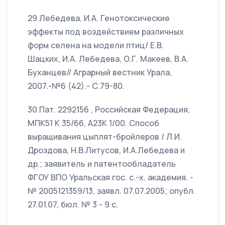
29.Лебедева, И.А. Генотоксические
эффекты под воздействием различных
форм селена на модели птиц/ Е.В.
Шацких, И.А. Лебедева, О.Г. Макеев, В.А.
Буханцев// Аграрный вестник Урала,
2007.-№6 (42).- С.79-80.
30.Пат. 2292156 , Российская Федерация,
МПК51 К 35/66, А23К 1/00. Способ
выращивания цыплят-бройлеров / Л.И.
Дроздова, Н.В.Литусов, И.А.Лебедева и
др.; заявитель и патентообладатель
ФГОУ ВПО Уральская гос. с.-х. академия. -
№ 2005121359/13, заявл. 07.07.2005; опубл.
27.01.07, бюл. № 3 - 9 с.