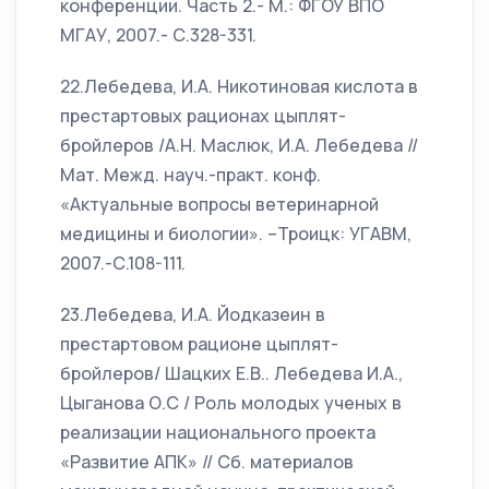
конференции. Часть 2.- М.: ФГОУ ВПО
МГАУ, 2007.- С.328-331.
22.Лебедева, И.А. Никотиновая кислота в
престартовых рационах цыплят-
бройлеров /А.Н. Маслюк, И.А. Лебедева //
Мат. Межд. науч.-практ. конф.
«Актуальные вопросы ветеринарной
медицины и биологии». –Троицк: УГАВМ,
2007.-С.108-111.
23.Лебедева, И.А. Йодказеин в
престартовом рационе цыплят-
бройлеров/ Шацких Е.В.. Лебедева И.А.,
Цыганова О.С / Роль молодых ученых в
реализации национального проекта
«Развитие АПК» // Сб. материалов