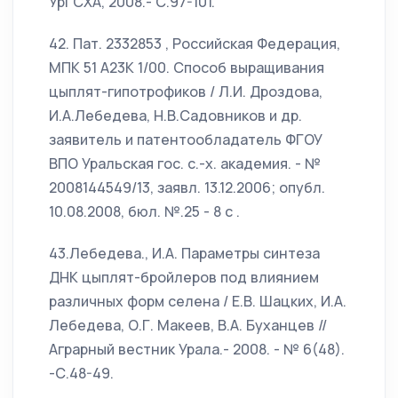
УрГСХА, 2008.- С.97-101.
42. Пат. 2332853 , Российская Федерация,
МПК 51 А23К 1/00. Способ выращивания
цыплят-гипотрофиков / Л.И. Дроздова,
И.А.Лебедева, Н.В.Садовников и др.
заявитель и патентообладатель ФГОУ
ВПО Уральская гос. с.-х. академия. - №
2008144549/13, заявл. 13.12.2006; опубл.
10.08.2008, бюл. №.25 - 8 с .
43.Лебедева., И.А. Параметры синтеза
ДНК цыплят-бройлеров под влиянием
различных форм селена / Е.В. Шацких, И.А.
Лебедева, О.Г. Макеев, В.А. Буханцев //
Аграрный вестник Урала.- 2008. - № 6(48).
-С.48-49.