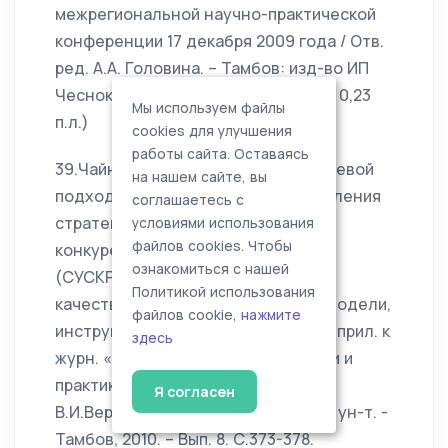
межрегиональной научно-практической
конференции 17 декабря 2009 года / Отв.
ред. А.А. Головина. – Тамбов: изд-во ИП
Чеснокова А.В., 2009. 0,46 п.л. (авт. 0,23
Мы используем файлы
п.л.)
cookies для улучшения
работы сайта. Оставаясь
39.Чайникова Л.Н. Программно-целевой
на нашем сайте, вы
подход реализации системы управления
соглашаетесь с
стратегической
условиями использования
файлов cookies. Чтобы
конкурентоспособностью региона
ознакомиться с нашей
(СУСКР) // Экономика и управление
Политикой использования
качеством: учет, анализ, методы, модели,
файлов cookie,
нажмите
инструменты и аудит: сб. науч. тр.: прил. к
здесь
журн. «Вопросы современной науки и
практики. Университет им.
Я согласен
В.И.Вернадского» / Тамб. гос. техн. ун-т. -
Тамбов, 2010. – Вып. 8. С.373-378.