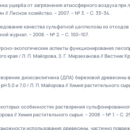
енка ущерба от загрязнения атмосферного воздуха при ле
н // Лесное хозяйство. – 2007. – № 3. – С. 33–34.
следование качества сульфатной целлюлозы из отходов л
ой журнал. – 2008. – № 2. – С. 100–107.
есурсно-экологические аспекты функционирования лес
 края / Л. П. Майорова, З. Г. Мирзеханова // Вестник Кра
створение диоксанлигнина (ДЛА) березовой древесины 
Н 5,0 и 7,0 / Л. П. Майорова // Химия растительного сырья
некоторых особенностях растворения сульфонированно
рова // Химия растительного сырья. – 2008. – № 1. – С. 2
возможности использования древесины, частично повре