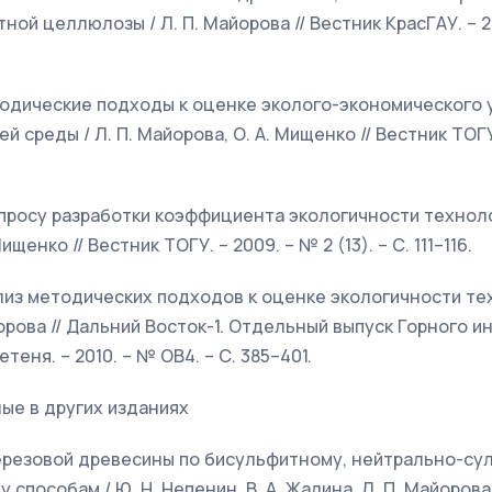
ой целлюлозы / Л. П. Майорова // Вестник КрасГАУ. – 2008
тодические подходы к оценке эколого-экономического 
среды / Л. П. Майорова, О. А. Мищенко // Вестник ТОГУ. 
вопросу разработки коэффициента экологичности технол
ищенко // Вестник ТОГУ. – 2009. – № 2 (13). – С. 111–116.
ализ методических подходов к оценке экологичности те
йорова // Дальний Восток-1. Отдельный выпуск Горного 
еня. – 2010. – № ОВ4. – С. 385–401.
ые в других изданиях
ерезовой древесины по бисульфитному, нейтрально-су
пособам / Ю. Н. Непенин, В. А. Жалина, Л. П. Майорова, 