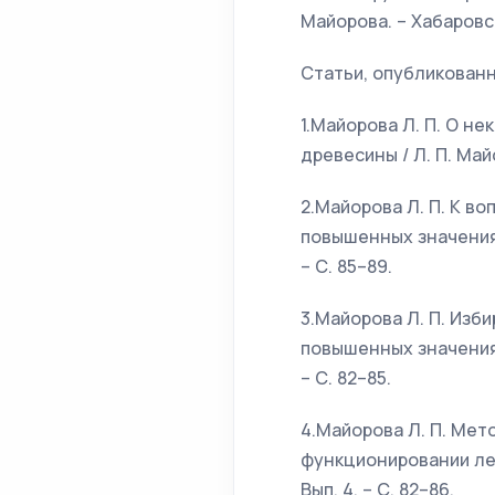
Майорова. – Хабаровск 
Статьи, опубликован
1.Майорова Л. П. О н
древесины / Л. П. Майо
2.Майорова Л. П. К в
повышенных значениях р
– С. 85–89.
3.Майорова Л. П. Из
повышенных значениях р
– С. 82–85.
4.Майорова Л. П. Мет
функционировании лес
Вып. 4. – С. 82–86.