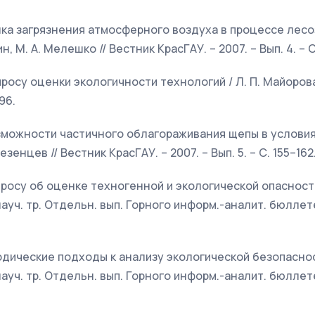
нка загрязнения атмосферного воздуха в процессе лесоз
н, М. А. Мелешко // Вестник КрасГАУ. – 2007. – Вып. 4. – С
просу оценки экологичности технологий / Л. П. Майорова
96.
озможности частичного облагораживания щепы в услови
езенцев // Вестник КрасГАУ. – 2007. – Вып. 5. – С. 155–162
просу об оценке техногенной и экологической опасности 
науч. тр. Отдельн. вып. Горного информ.-аналит. бюллете
одические подходы к анализу экологической безопасност
науч. тр. Отдельн. вып. Горного информ.-аналит. бюллете