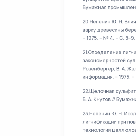
Бумажная промышленност
20.Непенин Ю. Н. Вл
варку древесины берез
– 1975. – № 4. – С. 8–9.
21.Определение лигни
закономерностей суль
Розенбергер, В. А. Жа
информация. – 1975. – 
22.Щелочная сульфитна
В. А. Кнутов // Бумажн
23.Непенин Ю. Н. Ис
лигнификации при повы
технология целлюлозы и