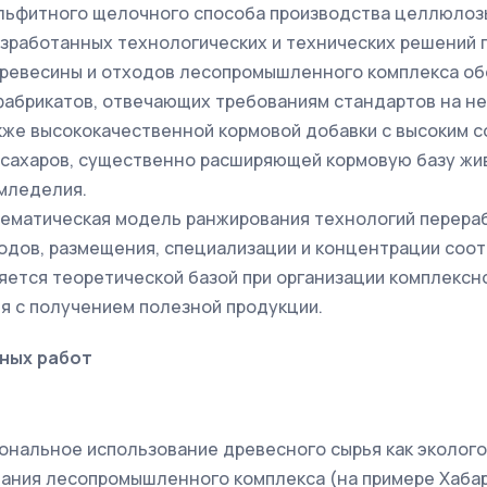
льфитного щелочного способа производства целлюлоз
зработанных технологических и технических решений 
древесины и отходов лесопромышленного комплекса об
фабрикатов, отвечающих требованиям стандартов на 
кже высококачественной кормовой добавки с высоким 
сахаров, существенно расширяющей кормовую базу жи
мледелия.
ематическая модель ранжирования технологий перера
одов, размещения, специализации и концентрации соо
яется теоретической базой при организации комплексн
я с получением полезной продукции.
ных работ
циональное использование древесного сырья как эколог
ния лесопромышленного комплекса (на примере Хабаров