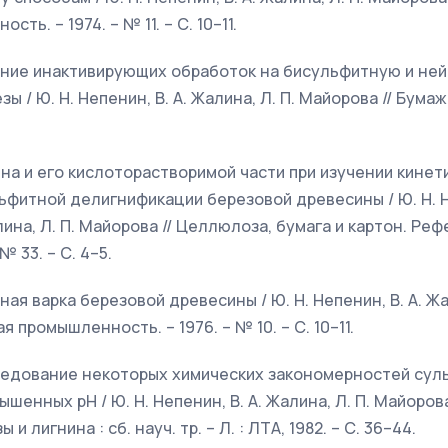
ь. – 1974. – № 11. – С. 10–11.
ияние инактивирующих обработок на бисульфитную и н
ы / Ю. Н. Непенин, В. А. Жалина, Л. П. Майорова // Бу
на и его кислоторастворимой части при изучении кинет
фитной делигнификации березовой древесины / Ю. Н. Не
лина, Л. П. Майорова // Целлюлоза, бумага и картон. Ре
№ 33. – С. 4–5.
я варка березовой древесины / Ю. Н. Непенин, В. А. Жа
ая промышленность. – 1976. – № 10. – С. 10–11.
следование некоторых химических закономерностей сул
шенных рН / Ю. Н. Непенин, В. А. Жалина, Л. П. Майорова
 лигнина : сб. науч. тр. – Л. : ЛТА, 1982. – С. 36–44.