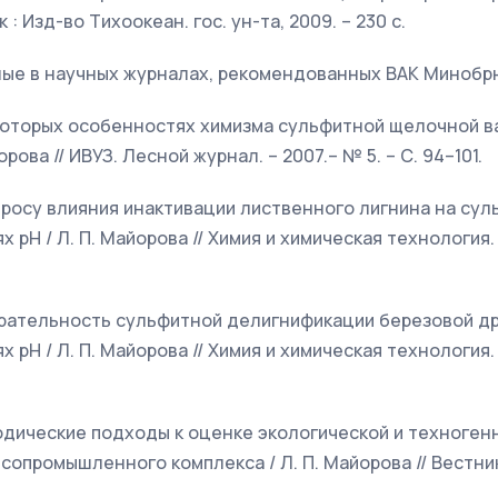
: Изд-во Тихоокеан. гос. ун-та, 2009. – 230 с.
ные в научных журналах, рекомендованных ВАК Минобр
екоторых особенностях химизма сульфитной щелочной в
рова // ИВУЗ. Лесной журнал. – 2007.– № 5. – С. 94–101.
опросу влияния инактивации лиственного лигнина на сул
Н / Л. П. Майорова // Химия и химическая технология. – 2
бирательность сульфитной делигнификации березовой д
Н / Л. П. Майорова // Химия и химическая технология. – 2
одические подходы к оценке экологической и техноген
опромышленного комплекса / Л. П. Майорова // Вестник 