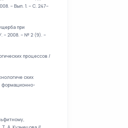
. – Вып. 1. – С. 247–
ущерба при
– 2008. – № 2 (9). –
огических процессов /
хнологиче ских
ин формационно-
льфитному,
Т. А. Кузнецова //