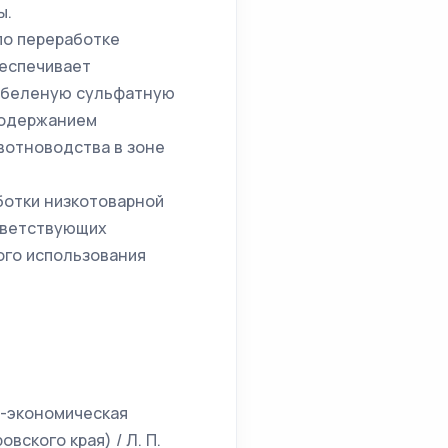
ы.
по переработке
еспечивает
небеленую сульфатную
содержанием
вотноводства в зоне
ботки низкотоварной
тветствующих
ого использования
о-экономическая
ского края) / Л. П.