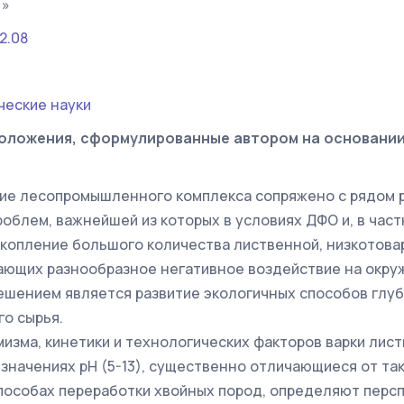
)»
2.08
ческие науки
оложения, сформулированные автором на основани
ие лесопромышленного комплекса сопряжено с рядом 
роблем, важнейшей из которых в условиях ДФО и, в част
акопление большого количества лиственной, низкотова
ающих разнообразное негативное воздействие на окр
шением является развитие экологичных способов глуб
го сырья.
изма, кинетики и технологических факторов варки лис
значениях рН (5-13), существенно отличающиеся от та
особах переработки хвойных пород, определяют перс