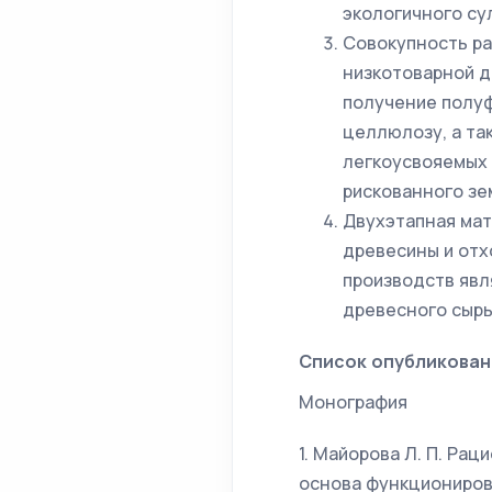
экологичного су
Совокупность ра
низкотоварной 
получение полу
целлюлозу, а та
легкоусвояемых 
рискованного зе
Двухэтапная мат
древесины и отх
производств явл
древесного сырь
Список опубликован
Монография
1. Майорова Л. П. Ра
основа функционирова