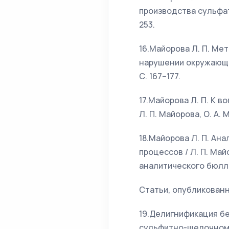
производства сульфатн
253.
16.Майорова Л. П. Ме
нарушении окружающей 
С. 167–177.
17.Майорова Л. П. К 
Л. П. Майорова, О. А. М
18.Майорова Л. П. Ан
процессов / Л. П. Ма
аналитического бюллет
Статьи, опубликованн
19.Делигнификация б
сульфитно-щелочному с