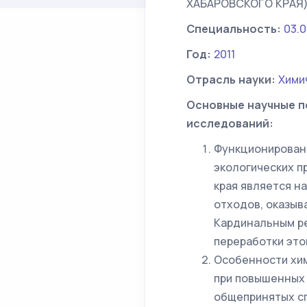
ХАБАРОВСКОГО КРАЯ
Специальность:
03.0
Год:
2011
Отрасль науки:
Хими
Основные научные п
исследований:
Функционирован
экологических п
края является н
отходов, оказыв
Кардинальным ре
переработки это
Особенности хим
при повышенных 
общепринятых сп