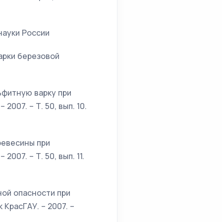
науки России
арки березовой
ьфитную варку при
007. – Т. 50, вып. 10.
ревесины при
007. – Т. 50, вып. 11.
ной опасности при
КрасГАУ. – 2007. –