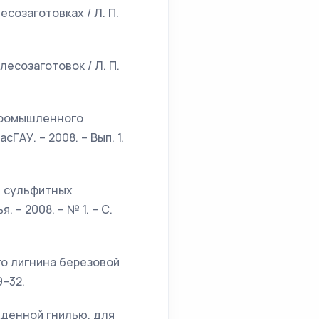
созаготовках / Л. П.
есозаготовок / Л. П.
опромышленного
сГАУ. – 2008. – Вып. 1.
в сульфитных
. – 2008. – № 1. – С.
го лигнина березовой
9–32.
жденной гнилью, для