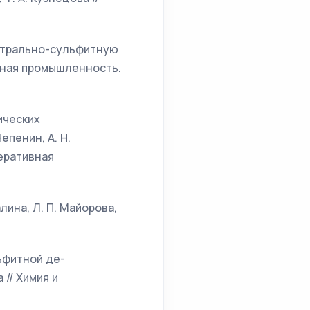
ейтрально-сульфитную
мажная промышленность.
ических
пенин, А. Н.
феративная
лина, Л. П. Майорова,
ьфитной де-
 // Химия и