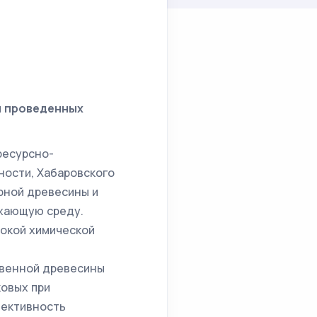
и проведенных
ресурсно-
ности, Хабаровского
рной древесины и
ужающую среду.
окой химической
твенной древесины
ковых при
пективность