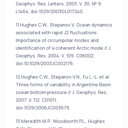
Geophys. Res. Letters. 2003. V. 30. № 9.
L1464, doi:1029/2003GL017240.
11.Hughes C.W., Stepanov V. Ocean dynamics
associated with rapid J2 fluctuations:
Importance of circumpolar modes and
identification of a coherent Arctic mode // J.
Geophys. Res. 2004. V. 109. C06002,
doi:10.1029/2003JC002176.
12.Hughes C.W., Stepanov V.N., Fu L.-L. et al.
Three forms of variability in Argentine Basin
ocean bottom pressure // J. Geophys. Res.
2007. V. 112. C01011,
doi:1029/2006JC003679.
13.Meredith M.P., Woodworth P.L., Hughes