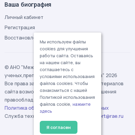
Ваша биография
Личный кабинет
Регистрация
Восстановление пароля
Мы используем файлы
cookies для улучшения
работы сайта. Оставаясь
на нашем сайте, вы
© АНО "Международная ассоциация
соглашаетесь с
ученых,преподавателей и специалистов" 2026
условиями использования
Все права защищены. Использование материалов
файлов cookies. Чтобы
ознакомиться с нашей
сайта возможно исключительно с разрешения
Политикой использования
правообладателя.
файлов cookie,
нажмите
Политика обработки персональных данных
здесь
Служба технической поддержки -
support@rae.ru
Я согласен