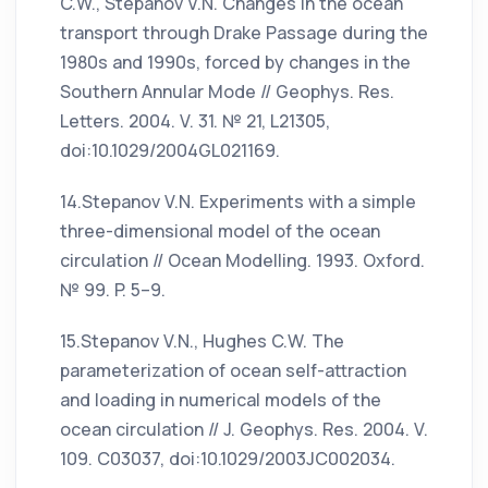
C.W., Stepanov V.N. Changes in the ocean
transport through Drake Passage during the
1980s and 1990s, forced by changes in the
Southern Annular Mode // Geophys. Res.
Letters. 2004. V. 31. № 21, L21305,
doi:10.1029/2004GL021169.
14.Stepanov V.N. Experiments with a simple
three-dimensional model of the ocean
circulation // Ocean Modelling. 1993. Oxford.
№ 99. P. 5–9.
15.Stepanov V.N., Hughes C.W. The
parameterization of ocean self-attraction
and loading in numerical models of the
ocean circulation // J. Geophys. Res. 2004. V.
109. C03037, doi:10.1029/2003JC002034.