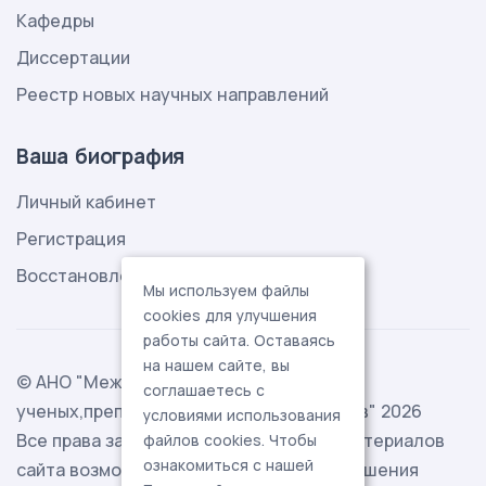
Кафедры
Диссертации
Реестр новых научных направлений
Ваша биография
Личный кабинет
Регистрация
Восстановление пароля
Мы используем файлы
cookies для улучшения
работы сайта. Оставаясь
на нашем сайте, вы
© АНО "Международная ассоциация
соглашаетесь с
ученых,преподавателей и специалистов" 2026
условиями использования
Все права защищены. Использование материалов
файлов cookies. Чтобы
ознакомиться с нашей
сайта возможно исключительно с разрешения