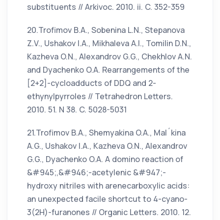
substituents // Arkivoc. 2010. ii. C. 352-359
20.Trofimov B.A., Sobenina L.N., Stepanova
Z.V., Ushakov I.A., Mikhaleva A.I., Tomilin D.N.,
Kazheva O.N., Alexandrov G.G., Chekhlov A.N.
and Dyachenko O.A. Rearrangements of the
[2+2]-cycloadducts of DDQ and 2-
ethynylpyrroles // Tetrahedron Letters.
2010. 51. N 38. C. 5028-5031
21.Trofimov B.A., Shemyakina O.A., Mal´kina
A.G., Ushakov I.A., Kazheva O.N., Alexandrov
G.G., Dyachenko O.A. A domino reaction of
&#945;,&#946;-acetylenic &#947;-
hydroxy nitriles with arenecarboxylic acids:
an unexpected facile shortcut to 4-cyano-
3(2H)-furanones // Organic Letters. 2010. 12.