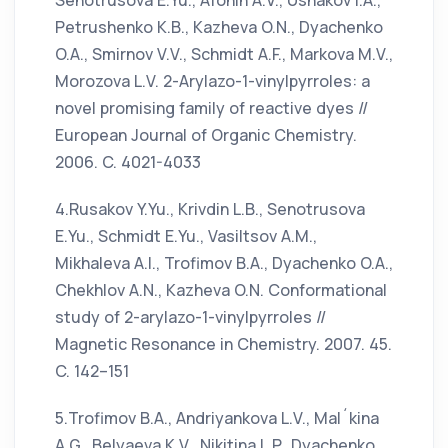
Senotrusova E.Yu., Afonin A.V., Ushakov I.A.,
Petrushenko K.B., Kazheva O.N., Dyachenko
O.A., Smirnov V.V., Schmidt A.F., Markova M.V.,
Morozova L.V. 2-Arylazo-1-vinylpyrroles: a
novel promising family of reactive dyes //
European Journal of Organic Chemistry.
2006. C. 4021-4033
4.Rusakov Y.Yu., Krivdin L.B., Senotrusova
E.Yu., Schmidt E.Yu., Vasiltsov A.M.,
Mikhaleva A.I., Trofimov B.A., Dyachenko O.A.,
Chekhlov A.N., Kazheva O.N. Conformational
study of 2-arylazo-1-vinylpyrroles //
Magnetic Resonance in Chemistry. 2007. 45.
C. 142–151
5.Trofimov B.A., Andriyankova L.V., Mal´kina
A.G., Belyaeva K.V., Nikitina L.P., Dyachenko