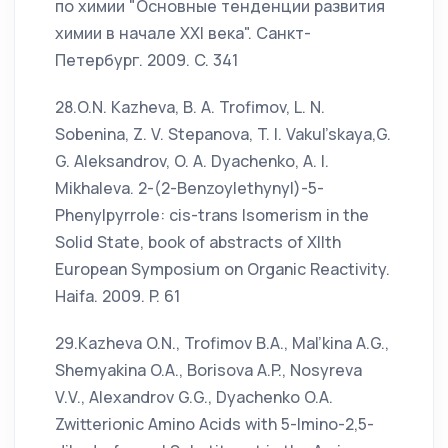
по химии "Основные тенденции развития
химии в начале XXI века". Санкт-
Петербург. 2009. C. 341
28.O.N. Kazheva, B. A. Trofimov, L. N.
Sobenina, Z. V. Stepanova, T. I. Vakul’skaya,G.
G. Aleksandrov, O. A. Dyachenko, A. I.
Mikhaleva. 2-(2-Benzoylethynyl)-5-
Phenylpyrrole: cis-trans Isomerism in the
Solid State, book of abstracts of XIIth
European Symposium on Organic Reactivity.
Haifa. 2009. P. 61
29.Kazheva O.N., Trofimov B.A., Mal’kina A.G.,
Shemyakina O.A., Borisova A.P., Nosyreva
V.V., Alexandrov G.G., Dyachenko O.A.
Zwitterionic Amino Acids with 5-Imino-2,5-