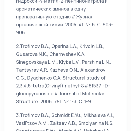
гидрокси-4-метил-2-пентинонитрила и
ароматических аминов в одну
препаративную стадию // Журнал
органической химии. 2005. 41. № 6. C. 903-
906
2.Trofimov B.A., Oparina L.A., Krivdin L.B.,
Gusarova N.K., Chernyshev K.A.,
Sinegovskaya L.M., Klyba L.V., Parshina L.N.,
Tantsyrev A.P., Kazheva O.N., Alexandrov
G.G., Dyachenko O.A. Structural study of
2,3,4,6-tetra(O-vinyl)methyl-&#61537;-D-
glucopyranoside // Journal of Molecular
Structure. 2006. 791. № 1-3. C. 1-9
3.Trofimov B.A., Schmidt E.Yu., Mikhaleva A.I.,
Vasil’tsov A.M., Zaitsev A.B., Smolyanina N.S.,