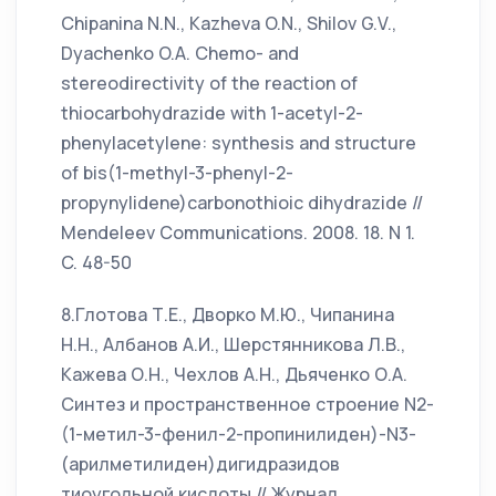
Chipanina N.N., Kazheva O.N., Shilov G.V.,
Dyachenko O.A. Chemo- and
stereodirectivity of the reaction of
thiocarbohydrazide with 1-acetyl-2-
phenylacetylene: synthesis and structure
of bis(1-methyl-3-phenyl-2-
propynylidene)carbonothioic dihydrazide //
Mendeleev Communications. 2008. 18. N 1.
C. 48-50
8.Глотова Т.Е., Дворко М.Ю., Чипанина
Н.Н., Албанов А.И., Шерстянникова Л.В.,
Кажева О.Н., Чехлов А.Н., Дьяченко О.А.
Синтез и пространственное строение N2-
(1-метил-3-фенил-2-пропинилиден)-N3-
(арилметилиден)дигидразидов
тиоугольной кислоты // Журнал