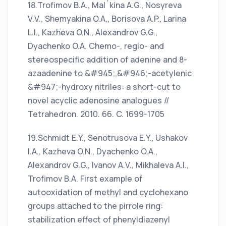
18.Trofimov B.A., Mal´kina A.G., Nosyreva
V.V., Shemyakina O.A., Borisova A.P., Larina
L.I., Kazheva O.N., Alexandrov G.G.,
Dyachenko O.A. Chemo-, regio- and
stereospecific addition of adenine and 8-
azaadenine to &#945;,&#946;-acetylenic
&#947;-hydroxy nitriles: a short-cut to
novel acyclic adenosine analogues //
Tetrahedron. 2010. 66. C. 1699-1705
19.Schmidt E.Y., Senotrusova E.Y., Ushakov
I.A., Kazheva O.N., Dyachenko O.A.,
Alexandrov G.G., Ivanov A.V., Mikhaleva A.I.,
Trofimov B.A. First example of
autooxidation of methyl and cyclohexano
groups attached to the pirrole ring:
stabilization effect of phenyldiazenyl