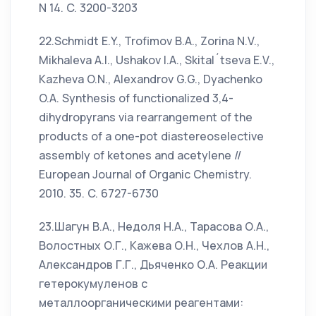
N 14. C. 3200-3203
22.Schmidt E.Y., Trofimov B.A., Zorina N.V.,
Mikhaleva A.I., Ushakov I.A., Skital´tseva E.V.,
Kazheva O.N., Alexandrov G.G., Dyachenko
O.A. Synthesis of functionalized 3,4-
dihydropyrans via rearrangement of the
products of a one-pot diastereoselective
assembly of ketones and acetylene //
European Journal of Organic Chemistry.
2010. 35. C. 6727-6730
23.Шагун В.А., Недоля Н.А., Тарасова О.А.,
Волостных О.Г., Кажева О.Н., Чехлов А.Н.,
Александров Г.Г., Дьяченко О.А. Реакции
гетерокумуленов с
металлоорганическими реагентами: