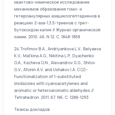
квантово-химическое исследование
механизмов образования гомо- и
гетероанулярных азациклогептадиенов в
реакциях 2-аза-1,3,5-триенов с трет-
бутоксидом калия // Журнал органической
химии. 2010. 46. N 12. C. 1848-1858
24.Trofimov B.A., Andriyankova L.V., Belyaeva
K.V., Mal’kina A.G., Nikitina L.P., Dyachenko
O.A., Kazheva O.N., Alexandrov G.G., Shilov
G.V., Afonin A.V. and Ushakov I.A. C(2)-
Functionalization of 1-substituted
imidazoles with cyanoacetylenes and
aromatic or heteroaromatic aldehydes //
Tetrahedron. 2011. 67. N6. C. 1288-1293
Тезисы докладов