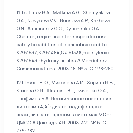
11.Trofimov B.A., Mal’kina A.G., Shemyakina
O.A., Nosyreva V.V., Borisova A.P., Kazheva
O.N., Alexandrov G.G., Dyachenko O.A.
Chemo-, regio- and stereospecific non-
catalytic addition of isonicotinic acid to,
&#61537;&#61484;&#61538;-acetylenic
&#61543;-hydroxy nitriles // Mendeleev
Communications. 2008. 18. № 5. C. 278-280
12.Шмидт Е.Ю., Михалева А.И., Зорина Н.В.,
Кажева О.Н., Шилов Г.В., Дьяченко О.А.,
Трофимов Б.А. Неожиданное поведение
диоксима 4,4´-диацетилдифенила в
реакции с ацетиленом в системах МОН-
ДМСО // Доклады АН. 2008. 421. № 6. C.
779-782