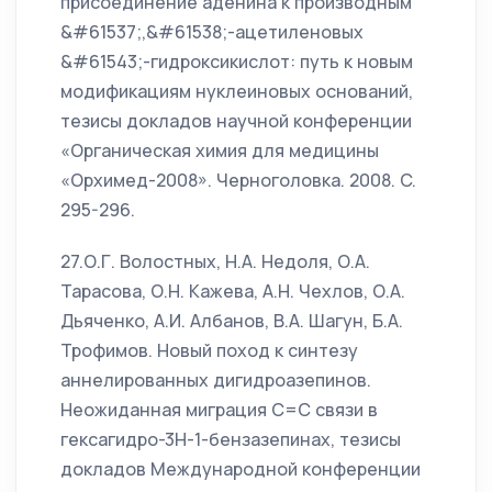
присоединение аденина к производным
&#61537;,&#61538;-ацетиленовых
&#61543;-гидроксикислот: путь к новым
модификациям нуклеиновых оснований,
тезисы докладов научной конференции
«Органическая химия для медицины
«Орхимед-2008». Черноголовка. 2008. C.
295-296.
27.О.Г. Волостных, Н.А. Недоля, О.А.
Тарасова, О.Н. Кажева, А.Н. Чехлов, О.А.
Дьяченко, А.И. Албанов, В.А. Шагун, Б.А.
Трофимов. Новый поход к синтезу
аннелированных дигидроазепинов.
Неожиданная миграция С=С связи в
гексагидро-3Н-1-бензазепинах, тезисы
докладов Международной конференции