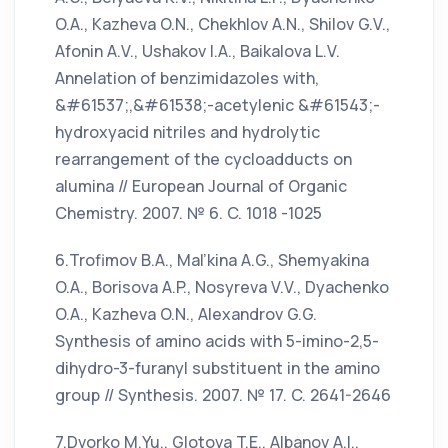
O.A., Kazheva O.N., Chekhlov A.N., Shilov G.V.,
Afonin A.V., Ushakov I.A., Baikalova L.V.
Annelation of benzimidazoles with,
&#61537;,&#61538;-acetylenic &#61543;-
hydroxyacid nitriles and hydrolytic
rearrangement of the cycloadducts on
alumina // European Journal of Organic
Chemistry. 2007. № 6. C. 1018 -1025
6.Trofimov B.A., Mal’kina A.G., Shemyakina
O.A., Borisova A.P., Nosyreva V.V., Dyachenko
O.A., Kazheva O.N., Alexandrov G.G.
Synthesis of amino acids with 5-imino-2,5-
dihydro-3-furanyl substituent in the amino
group // Synthesis. 2007. № 17. C. 2641-2646
7.Dvorko M.Yu., Glotova T.E., Albanov A.I.,