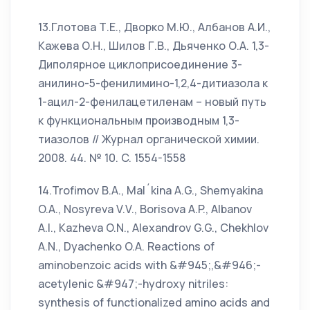
13.Глотова Т.Е., Дворко М.Ю., Албанов А.И.,
Кажева О.Н., Шилов Г.В., Дьяченко О.А. 1,3-
Диполярное циклоприсоединение 3-
анилино-5-фенилимино-1,2,4-дитиазола к
1-ацил-2-фенилацетиленам – новый путь
к функциональным производным 1,3-
тиазолов // Журнал органической химии.
2008. 44. № 10. C. 1554-1558
14.Trofimov B.A., Mal´kina A.G., Shemyakina
O.A., Nosyreva V.V., Borisova A.P., Albanov
A.I., Kazheva O.N., Alexandrov G.G., Chekhlov
A.N., Dyachenko O.A. Reactions of
aminobenzoic acids with &#945;,&#946;-
acetylenic &#947;-hydroxy nitriles:
synthesis of functionalized amino acids and