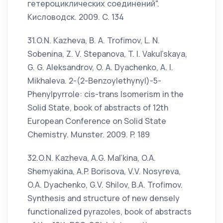
гетероциклических соединений".
Кисловодск. 2009. C. 134
31.O.N. Kazheva, B. A. Trofimov, L. N.
Sobenina, Z. V. Stepanova, T. I. Vakul’skaya,
G. G. Aleksandrov, O. A. Dyachenko, A. I.
Mikhaleva. 2-(2-Benzoylethynyl)-5-
Phenylpyrrole: cis-trans Isomerism in the
Solid State, book of abstracts of 12th
European Conference on Solid State
Chemistry. Munster. 2009. P. 189
32.O.N. Kazheva, A.G. Mal’kina, O.A.
Shemyakina, A.P. Borisova, V.V. Nosyreva,
O.A. Dyachenko, G.V. Shilov, B.A. Trofimov.
Synthesis and structure of new densely
functionalized pyrazoles, book of abstracts