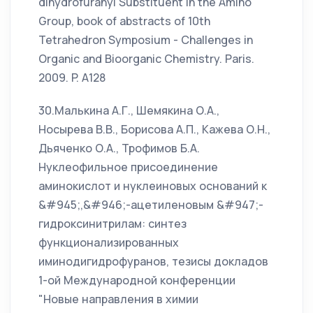
dihydrofuranyl Substituent in the Amino
Group, book of abstracts of 10th
Tetrahedron Symposium - Challenges in
Organic and Bioorganic Chemistry. Paris.
2009. P. А128
30.Малькина А.Г., Шемякина О.А.,
Носырева В.В., Борисова А.П., Кажева О.Н.,
Дьяченко О.А., Трофимов Б.А.
Нуклеофильное присоединение
аминокислот и нуклеиновых оснований к
&#945;,&#946;-ацетиленовым &#947;-
гидроксинитрилам: синтез
функционализированных
иминодигидрофуранов, тезисы докладов
1-ой Международной конференции
"Новые направления в химии