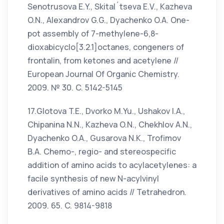
Senotrusova E.Y., Skital´tseva E.V., Kazheva
O.N., Alexandrov G.G., Dyachenko O.A. One-
pot assembly of 7-methylene-6,8-
dioxabicyclo[3.2.1]octanes, congeners of
frontalin, from ketones and acetylene //
European Journal Of Organic Chemistry.
2009. № 30. C. 5142-5145
17.Glotova T.E., Dvorko M.Yu., Ushakov I.A.,
Chipanina N.N., Kazheva O.N., Chekhlov A.N.,
Dyachenko O.A., Gusarova N.K., Trofimov
B.A. Chemo-, regio- and stereospecific
addition of amino acids to acylacetylenes: a
facile synthesis of new N-acylvinyl
derivatives of amino acids // Tetrahedron.
2009. 65. C. 9814-9818