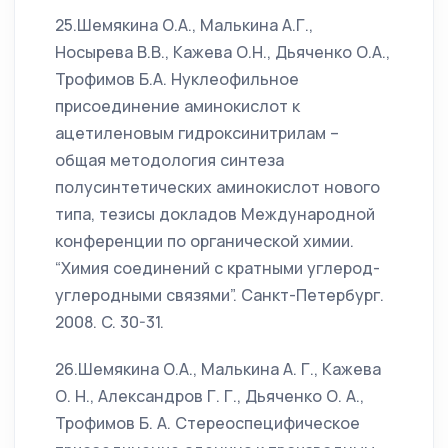
25.Шемякина О.А., Малькина А.Г.,
Носырева В.В., Кажева О.Н., Дьяченко О.А.,
Трофимов Б.А. Нуклеофильное
присоединение аминокислот к
ацетиленовым гидроксинитрилам –
общая методология синтеза
полусинтетических аминокислот нового
типа, тезисы докладов Международной
конференции по органической химии.
“Химия соединений с кратными углерод-
углеродными связями”. Санкт-Петербург.
2008. C. 30-31.
26.Шемякина О.А., Малькина А. Г., Кажева
О. Н., Александров Г. Г., Дьяченко О. А.,
Трофимов Б. А. Стереоспецифическое