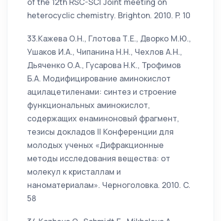
of the 12th RSC-SCI Joint meeting on
heterocyclic chemistry. Brighton. 2010. P. 10
33.Кажева О.Н., Глотова Т.Е., Дворко М.Ю.,
Ушаков И.А., Чипанина Н.Н., Чехлов А.Н.,
Дьяченко О.А., Гусарова Н.К., Трофимов
Б.А. Модифицирование аминокислот
ацилацетиленами: синтез и строение
функциональных аминокислот,
содержащих енаминоновый фрагмент,
тезисы докладов II Конференции для
молодых ученых «Дифракционные
методы исследования вещества: от
молекул к кристаллам и
наноматериалам». Черноголовка. 2010. C.
58