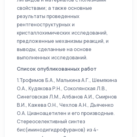
свойствами; а также основные
результаты проведенных
рентгеноструктурных и
кристаллохимических исследований,
предложенные механизмы реакций, и
выводы, сделанные на основе
выполненных исследований.
Список опубликованных работ
1.Трофимов Б.А., Малькина А.Г., Шемякина
О.А., Кудякова Р.Н., Соколянская Л.В.,
Синеговская Л.М., Албанов А.И., Смирнов
В.И., Кажева О.Н., Чехлов А.Н., Дьяченко
О.А. Цианоацетилен и его производные.
Стереоселективный синтез
бис(иминодигидрофуранов) из 4-