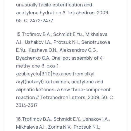
unusually facile esterification and
acetylene hydration // Tetrahedron. 2009.
65. C. 2472-2477
15.Trofimov B.A., Schmidt E.Yu., Mikhaleva
A.I., Ushakov I.A., Protsuk N.I., Senotrusova
E.Yu., Kazheva O.N., Aleksandrov G.G.,
Dyachenko O.A. One-pot assembly of 4-
methylene-3-oxa-1-
azabicyclo[3.1.0]hexanes from alkyl
aryl(hetaryl) ketoximes, acetylene and
aliphatic ketones: a new three-component
reaction // Tetrahedron Letters. 2009. 50. C.
3314-3317
16.Trofimov B.A., Schmidt E.Y., Ushakov I.A.,
Mikhaleva A.I., Zorina N.V., Protsuk N.I.,