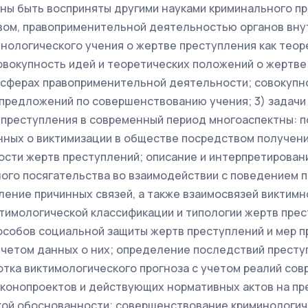
ы быть восприняты другими науками криминального пр
ом, правоприменительной деятельностью органов внут
нологического учения о жертве преступления как теор
овокупность идей и теоретических положений о жертве
 сферах правоприменительной деятельности; совокупн
предложений по совершенствованию учения; 3) задачи
 преступления в современный период многоаспектны: 
ных о виктимизации в обществе посредством получени
ости жертв преступлений; описание и интерпретирова
ого посягательства во взаимодействии с поведением п
ление причинных связей, а также взаимосвязей виктимн
тимологической классификации и типологии жертв прес
особов социальной защиты жертв преступлений и мер 
учетом данных о них; определение последствий престу
отка виктимологического прогноза с учетом реалий со
конопроектов и действующих нормативных актов на пр
ой обоснованности; совершенствование криминологич