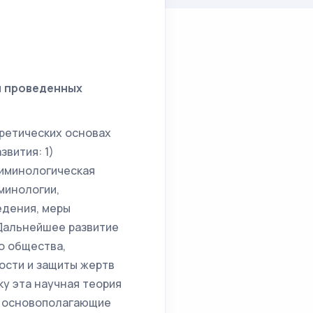
и проведенных
ретических основах
вития: 1)
риминологическая
минологии,
едения, меры
 Дальнейшее развитие
о общества,
сти и защиты жертв
ку эта научная теория
ее основополагающие