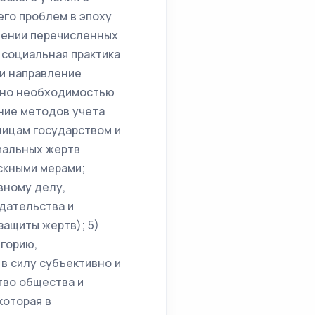
го проблем в эпоху
шении перечисленных
 социальная практика
ии направление
лено необходимостью
ние методов учета
лицам государством и
иальных жертв
скными мерами;
вному делу,
дательства и
ащиты жертв); 5)
егорию,
в силу субъективно и
тво общества и
которая в