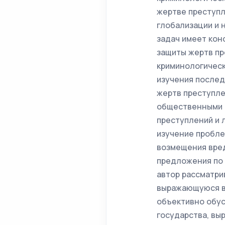
жертве преступл
глобализации и 
задач имеет кон
защиты жертв пр
криминологическ
изучения послед
жертв преступле
общественными 
преступлений и 
изучение пробле
возмещения вред
предложения по 
автор рассматри
выражающуюся в 
объективно обус
государства, вы