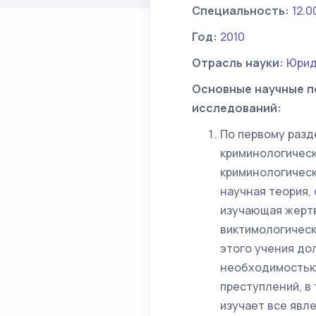
Специальность:
12.0
Год:
2010
Отрасль науки:
Юрид
Основные научные п
исследований:
По первому разд
криминологическ
криминологическ
научная теория,
изучающая жертв
виктимологическ
этого учения до
необходимостью
преступлений, в
изучает все явл