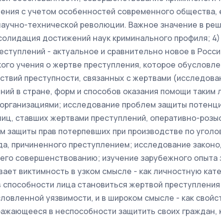
ения с учетом особенностей современного общества, е
научно-технической революции. Важное значение в ре
солидация достижений наук криминального профиля; 4)
еступлений - актуальное и сравнительно новое в Росс
ого учения о жертве преступления, которое обуслов
ствий преступности, связанных с жертвами (исследова
ний в стране, форм и способов оказания помощи таким 
организациями; исследование проблем защиты потенц
лиц, ставших жертвами преступлений, оперативно-розы
м защиты прав потерпевших при производстве по уголо
а, причиненного преступлением; исследование законо
его совершенствованию; изучение зарубежного опыта з
вает виктимность в узком смысле - как личностную кат
способности лица становиться жертвой преступления 
ловленной уязвимости, и в широком смысле - как свойс
ражающееся в неспособности защитить своих граждан, 