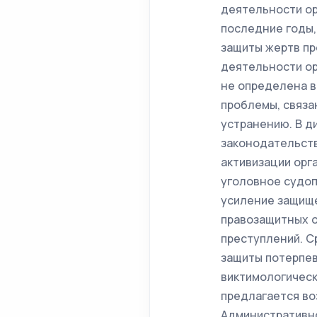
деятельности ор
последние годы,
защиты жертв пр
деятельности ор
не определена в
проблемы, связа
устранению. В д
законодательств
активизации орг
уголовное судоп
усиление защище
правозащитных о
преступлений. С
защиты потерпев
виктимологическ
предлагается во
Административн