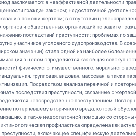
риод заключается: в неэффективной деятельности пра
ищенности граждан законом; недостаточной деятельно
оказанию помощи жертвам; в отсутствии целенаправле
 органов и общественных организаций по защите граж
снижению последствий преступности; проблемах по защ
ругих участников уголовного судопроизводства. В сов
широком значении) стала одной из наиболее болезнен
тимизация в целом определяется как общая совокупнос
ности) физического, имущественного, морального вре
видуальная, групповая, видовая, массовая, а также пер
ктимизация. Посредством анализа первичной и повторн
знать последствия преступности, связанные с жертвой
ределяется непосредственно преступлением. Повторн
ение потерпевшему вторичного вреда, который обусло
мизацию, а также недостаточной помощью со стороны 
 виктимологическая профилактика определена как акту
 преступности, включающее специфическую деятельн