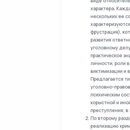
виде относитель
характера. Кажд
нескольких ее с
характеризуются
фрустрация), ко
развития ответно
уголовному делу
практическое зн
личности, роли 
виктимизации и 
Предлагается ти
уголовно-правов
психическим сос
корыстной и ино
преступления; в
По второму разд
реализацию крим