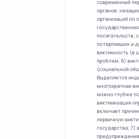
современный пе
органов; незащ
организаций по 
государственных
посягательств, 
потерпевших и д
виктимность (в 
проблем; 6) вик
(социальной общ
Выделяется инди
многократная ви
можно глубже по
виктимизация оп
включает причин
первичную викти
государства; 7)
предупреждения