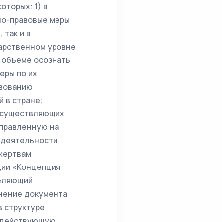
оторых: 1) в
но-правовые меры
 так и в
дарственном уровне
м объеме осознать
еры по их
твованию
 в стране;
 осуществляющих
аправленную на
и деятельности
 жертвам
ции «Концепция
деляющий
лнение документа
в структуре
о действующую