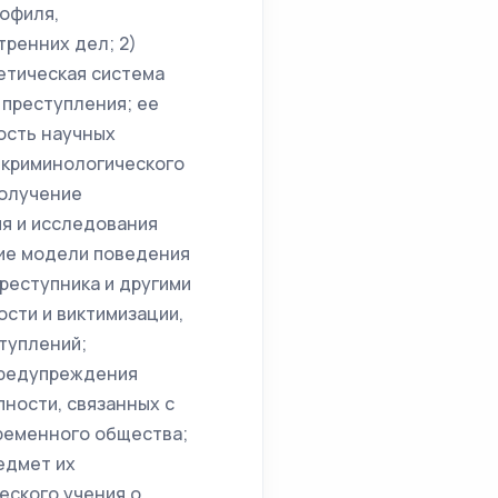
офиля,
ренних дел; 2)
етическая система
 преступления; ее
ость научных
 криминологического
получение
я и исследования
ние модели поведения
реступника и другими
ости и виктимизации,
туплений;
предупреждения
пности, связанных с
временного общества;
едмет их
еского учения о