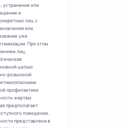
, устранение или
ведение и
онкретных лиц с
ановления или
твование уже
тимизации. При этом
лением лиц,
огическая
сновной целью
вно-розыскной
иктимоопасными
ой профилактики
чность жертвы
ая предполагает
еступного поведения,
чности представлена в