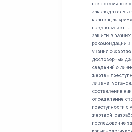
положения должн
законодательств
концепция крими
предполагает: с
защиты в разных
рекомендаций и 
учения о жертве
достоверных дан
сведений о личн
жертвы преступн
лицами; установ
составление вик
определение сп
преступности с 
жертвой; разраб
исследование за
криминологическ