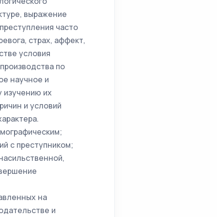
логического
ктуре, выражение
 преступления часто
евога, страх, аффект,
стве условия
 производства по
ое научное и
 изучению их
ричин и условий
характера.
емографическим;
ий с преступником;
 насильственной,
овершение
авленных на
одательстве и