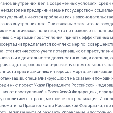
ганов внутренних дел в современных условиях, среди к
 несмотря на предпринимаемые государством социаль
еступлений, имеются проблемы как в законодательстве,
ганов внутренних дел. Они связаны с тем, что на госу
иктимологическая политика, что не позволяет в полно
нные с жертвами преступлений, принять эффективные м
иссертации предлагается комплекс мер по: совершенс
а; статистического учета потерпевших от преступлений
анизации и деятельности должностных лиц и органов,
роизводство, оперативно-розыскную деятельность, н
нности прав и законных интересов жертв; активизаци
рганизаций, специализирующихся на оказании помощи
реди них: проект Указа Президента Российской Федера
ших от преступлений в Российской Федерации», опре
ую политику в стране; механизм его реализации. Испо
зложить на Правительство Российской Федерации, где 
ого Департамента образовать Управление и постоянн