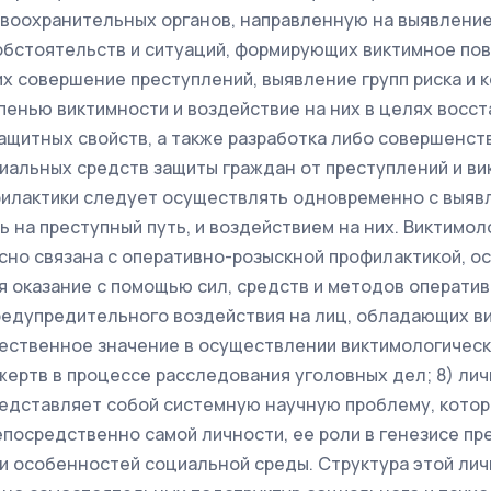
авоохранительных органов, направленную на выявление
бстоятельств и ситуаций, формирующих виктимное по
 совершение преступлений, выявление групп риска и к
енью виктимности и воздействие на них в целях восст
защитных свойств, а также разработка либо совершенс
альных средств защиты граждан от преступлений и вик
илактики следует осуществлять одновременно с выяв
ь на преступный путь, и воздействием на них. Виктимол
сно связана с оперативно-розыскной профилактикой, о
я оказание с помощью сил, средств и методов операти
редупредительного воздействия на лиц, обладающих в
ественное значение в осуществлении виктимологическ
жертв в процессе расследования уголовных дел; 8) ли
едставляет собой системную научную проблему, котор
посредственно самой личности, ее роли в генезисе пр
 и особенностей социальной среды. Структура этой ли