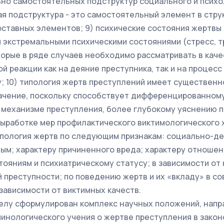
но самостоятельных подструктур социального и психо
ая подструктура - это самостоятельный элемент в стру
оставных элементов; 9) психические состояния жертвы
 экстремальными психическими состояниями (стресс, тр
торые в ряде случаев необходимо рассматривать в каче
й реакции как на деяние преступника, так и на процесс
; 10) типология жертв преступлений имеет существенн
ачение, поскольку способствует дифференцированному
в механизме преступления, более глубокому уяснению п
выработке мер профилактического виктимологического 
пология жертв по следующим признакам: социально-д
ым; характеру причиненного вреда; характеру отношен
тояниям и психиатрическому статусу; в зависимости от
й преступности; по поведению жертв и их «вкладу» в с
 зависимости от виктимных качеств.
елу сформулирован комплекс научных положений, напр
инологического учения о жертве преступления в закон