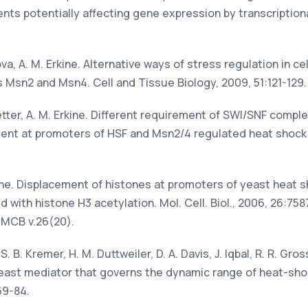
s potentially affecting gene expression by transcriptional
rova, A. M. Erkine. Alternative ways of stress regulation in cel
s Msn2 and Msn4. Cell and Tissue Biology, 2009, 51:121-129.
chetter, A. M. Erkine. Different requirement of SWI/SNF compl
t at promoters of HSF and Msn2/4 regulated heat shock ge
rkine. Displacement of histones at promoters of yeast heat 
ed with histone H3 acetylation. Mol. Cell. Biol., 2006, 26:7
r MCB v.26(20).
 S. B. Kremer, H. M. Duttweiler, D. A. Davis, J. Iqbal, R. R. Gros
east mediator that governs the dynamic range of heat-sho
69-84.