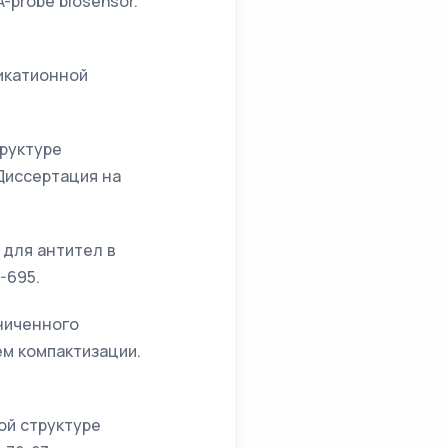
A-probe biosensor.
ликатионной
труктуре
Диссертация на
 для антител в
-695.
раниченного
ем компактизации.
ой структуре