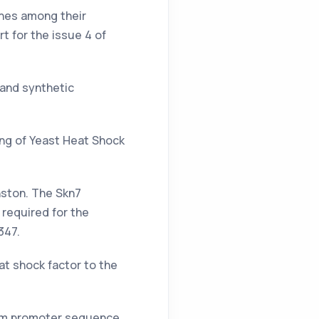
tones among their
t for the issue 4 of
 and synthetic
ing of Yeast Heat Shock
ohnston. The Skn7
 required for the
347.
eat shock factor to the
tream promoter sequence