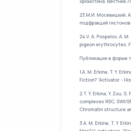
хромотина. Вестник Л
23.М.И. Мосевицкий, 
подфракций гистонов в
24.V. A. Pospelov, A. M
pigeon erythrocytes. FEB
Публикации в форме 
1.A. M. Erkine, T. Y. E
Fiction? “Activator - Hi
2.T. Y. Erkina, Y. Zou, 
complexes RSC, SWI/SN
Chromatin structure a
3.A. M. Erkine, T. Y. E