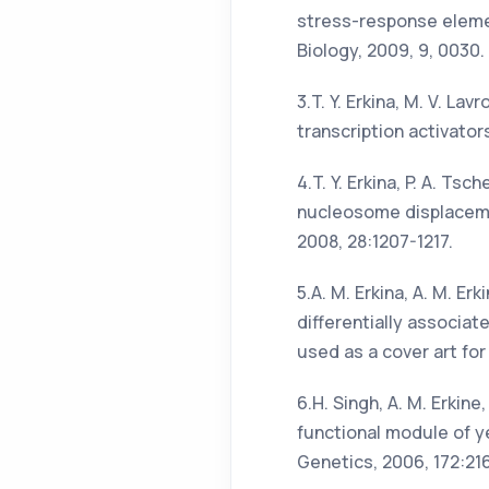
stress-response element
Biology, 2009, 9, 0030.
3.T. Y. Erkina, M. V. Lav
transcription activator
4.T. Y. Erkina, P. A. Ts
nucleosome displacemen
2008, 28:1207-1217.
5.A. M. Erkina, A. M. E
differentially associat
used as a cover art fo
6.H. Singh, A. M. Erkine,
functional module of y
Genetics, 2006, 172:21