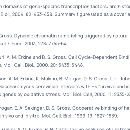
ion domains of gene-specific transcription factors: are his
Biol., 2004, 82: 453-459. Summary figure used as a cover ar
S. Gross. Dynamic chromatin remodeling triggered by natural
Biol. Chem., 2003, 278: 7755-64.
ri, A. M. Erkine and D. S. Gross. Cell Cycle-Dependent Bind
Mol. Cell. Biol., 2000, 20: 6435-6448.
hnson, A. M. Erkine, K. Makino, B. Morgan, D. S. Gross, L. H. J
accharomyces cerevisiae interacts with Hsf1 in vivo and is
 genes by oxidative stress. Mol. Biol. Cell, 2000, 11: 2335-2
agrogan, E. A. Sekinger, D. S. Gross. Cooperative binding of h
vivo and in vitro. Mol. Cell. Biol., 1999, 19: 1627-1639.
D. Gayer, A. M. Erkine, R. N. Nazar. In vivo analyses of ups