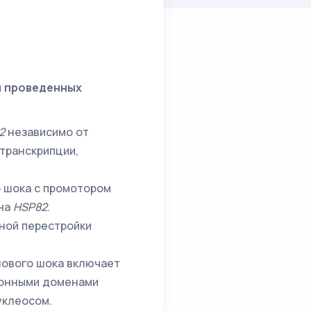
и проведенных
2
независимо от
транскрипции,
 шока с промотором
ена
HSP
82
.
ной перестройки
лового шока включает
ионными доменами
уклеосом.