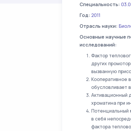
Специальность:
03.0
Год:
2011
Отрасль науки:
Биол
Основные научные п
исследований:
Фактор тепловог
других промотор
вызванную прис
Кооперативное в
обусловливает в
Активационный д
хроматина при и
Потенциальный м
в себя непосре
фактора теплово