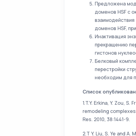
Предложена мод
доменов HSF с о
взаимодействия 
доменов HSF, пр
Инактивация энз
прекращению пе
гистонов нуклео
Белковый компле
перестройки стр
необходим для п
Список опубликован
1.T.Y. Erkina, Y. Zou, S
remodeling complexes S
Res. 2010, 38:1441-9.
2.T Y. Liu, S. Ye and A