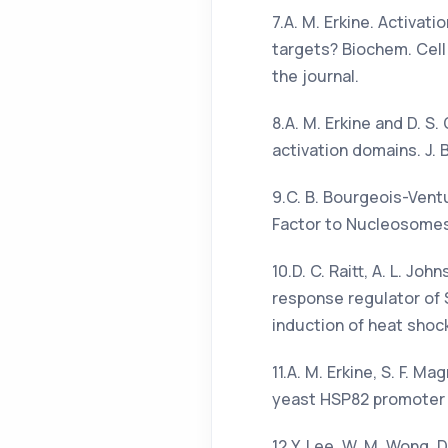
7.A. M. Erkine. Activat
targets? Biochem. Cell 
the journal.
8.A. M. Erkine and D. 
activation domains. J. 
9.C. B. Bourgeois-Ventu
Factor to Nucleosomes. 
10.D. C. Raitt, A. L. Jo
response regulator of S
induction of heat shock
11.A. M. Erkine, S. F. M
yeast HSP82 promoter in 
12.Y. Lee, W. M. Wong, 