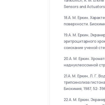
Yanklovich, A. M. Erki
Sensors and Actuators B
18.А. М. Еркин. Хара
поверхности. Биохимия,
19.А. М. Еркин. Экран
эритроцитарного хро
соискание ученой сте
20.А. М. Еркин. Хром
наднуклеосомной стру
21.А. М. Еркин, Л. Г. 
трипсинолиза гистона
Биохимия, 1987, 52: 39
22.А. М. Еркин. Экра