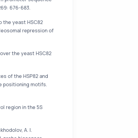
269: 676-683.
 to the yeast HSC82
leosomal repression of
ns over the yeast HSC82
nces of the HSP82 and
positioning motifs.
rol region in the 5S
.
khodolov, A. I.