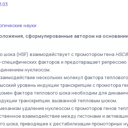
1.03
огические науки
оложения, сформулированные автором на основани
о шока (HSF) взаимодействует с промотором гена
HS
С8
-специфических факторов и предотвращает репрессию 
одинением нуклеосом.
заимодействие нескольких молекул фактора теплового
ысокий уровень индукции транскрипции с промотора г
омен фактора теплового шока необходим для динамич
ндукции транскрипции, вызванной тепловым шоком.
еханизм удаления нуклеосом с промоторов генов теп
дственное взаимодействие между гистонами и активац
го шока, приводящее к дестабилизации промоторных н