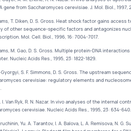
A gene from Saccharomyces cerevisiae. J. Mol. Biol., 1997, 
Adams, T. Diken, D. S. Gross. Heat shock factor gains access
y of other sequence-specific factors and antagonizes nuc
ription. Mol. Cell. Biol., 1996, 16: 7004-7017.
Adams, M. Gao, D. S. Gross. Multiple protein-DNA interactio
er. Nucleic Acids Res., 1995, 23: 1822-1829.
nt-Gyorgyi, S. F. Simmons, D. S. Gross. The upstream seque
romyces cerevisiae: regulatory elements and nucleosome 
.
D. I. Van Ryk, R. N. Nazar. In vivo analyses of the internal cont
omyces cerevisiae. Nucleic Acids Res., 1995, 23: 634-640
ruchinin, Yu. A. Tarantov, I. A. Balova, L. A. Remisova, N. G. Su