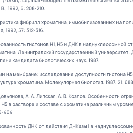
ne *(Yorkin). Legmuir-Blodgett film based membrane for a DN
., 1992, 6: 208-210.
ктеристика фибрилл хроматина, иммобилизованных на по
 1992, 57: 312-316.
ированность гистонов Н1, Н5 и ДНК в наднуклеосомной с
матина. Ленинградский государственный университет. 
пени кандидата биологических наук. 1987.
атин на мембране: исследование доступности гистона H5
ктуре хроматина. Молекулярная биология. 1987. 21: 688
Водовьянова, А. А. Липская, А. В. Козлов. Особенности ог
 H5 в растворе и составе с хроматина различным уровн
6-404.
нированность ДНК от действия ДНКазы I в наднуклеосомн