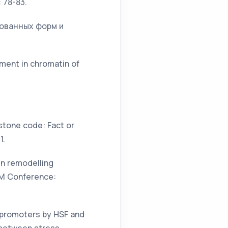
 78-83.
рованных форм и
gement in chromatin of
istone code: Fact or
1.
tin remodelling
AM Conference:
e promoters by HSF and