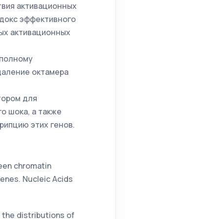
твия активационных
адокс эффективного
ных активационных
 полному
даление октамера
тором для
о шока, а также
рипцию этих генов.
tween chromatin
enes. Nucleic Acids
 the distributions of