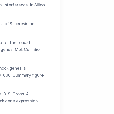
 interference. In Silico
ls of S. cerevisiae:
ex for the robust
nes. Mol. Cell. Biol.,
shock genes is
587-600. Summary figure
s, D. S. Gross. A
ck gene expression.