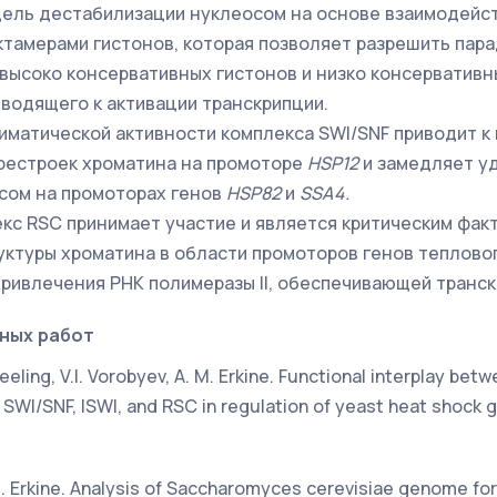
ель дестабилизации нуклеосом на основе взаимодейс
ктамерами гистонов, которая позволяет разрешить пар
высоко консервативных гистонов и низко консерватив
иводящего к активации транскрипции.
иматической активности комплекса SWI/SNF приводит к
рестроек хроматина на промоторе
HSP
12
и замедляет у
сом на промоторах генов
HSP
82
и
SSA
4.
кс RSC принимает участие и является критическим фак
уктуры хроматина в области промоторов генов тепловог
ривлечения РНК полимеразы II, обеспечивающей транск
ных работ
. Freeling, V.I. Vorobyev, A. M. Erkine. Functional interplay be
WI/SNF, ISWI, and RSC in regulation of yeast heat shock g
. M. Erkine. Analysis of Saccharomyces cerevisiae genome for