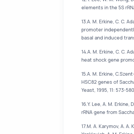
elements in the 5S rRN
13.A. M. Erkine, C. C. 
promoter independentl
basal and induced transc
14.A. M. Erkine, C. C. 
heat shock gene promot
15.A. M. Erkine, C.Sze
HSC82 genes of Saccha
Yeast, 1995, 11: 573-580
16.Y. Lee, A. M. Erkine, 
rRNA gene from Sacchar
17.M. A. Karymov, A. A. K