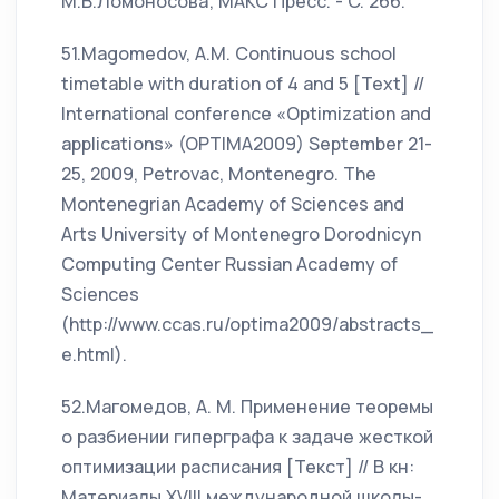
М.В.Ломоносова; МАКС Пресс. - C. 266.
51.Magomedov, A.M. Continuous school
timetable with duration of 4 and 5 [Text] //
International conference «Optimization and
applications» (OPTIMA2009) September 21-
25, 2009, Petrovac, Montenegro. The
Montenegrian Academy of Sciences and
Arts University of Montenegro Dorodnicyn
Computing Center Russian Academy of
Sciences
(http://www.ccas.ru/optima2009/abstracts_
e.html).
52.Магомедов, А. М. Применение теоремы
о разбиении гиперграфа к задаче жесткой
оптимизации расписания [Текст] // В кн:
Материалы XVIII международной школы-