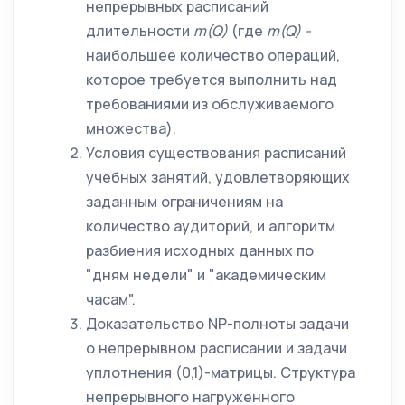
непрерывных расписаний
длительности
m
(
Q
)
(где
m
(
Q
) -
наибольшее количество операций,
которое требуется выполнить над
требованиями из обслуживаемого
множества).
Условия существования расписаний
учебных занятий, удовлетворяющих
заданным ограничениям на
количество аудиторий, и алгоритм
разбиения исходных данных по
"дням недели" и "академическим
часам".
Доказательство NP-полноты задачи
о непрерывном расписании и задачи
уплотнения (0,1)-матрицы. Структура
непрерывного нагруженного