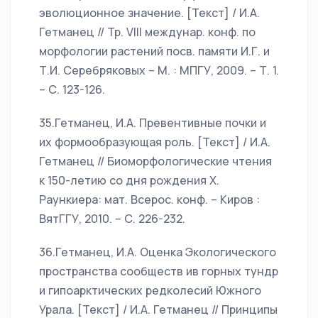
эволюционное значение. [Текст] / И.А.
Гетманец // Тр. VIII междунар. конф. по
морфологии растений посв. памяти И.Г. и
Т.И. Серебряковых – М. : МПГУ, 2009. – Т. 1.
– С. 123-126.
35.Гетманец, И.А. Превентивные почки и
их формообразующая роль. [Текст] / И.А.
Гетманец // Биоморфологические чтения
к 150-летию со дня рождения Х.
Раункиера: мат. Всерос. конф. – Киров :
ВятГГУ, 2010. – С. 226-232.
36.Гетманец, И.А. Оценка Экологического
пространства сообществ ив горных тундр
и гипоарктических редколесий Южного
Урала. [Текст] / И.А. Гетманец // Принципы