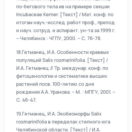
по-бегового тела ив на примере секции
Incubaceae Kerner. [Текст] / Мат. конф. по
итогам науч.-исслед. работ проф., препод.
и науч. сотруд. и аспирант. ун-та за 1999 г.
– Челябинск : ЧГПУ, 2000. – С. 76-78.
18.Гетманец, И.А. Особенности краевых
популяций Salix rosmarinifolia. [Текст] /
И.А. Гетманец // Тр. междунар. конф. по
фитоценологии и систематике высших
растений посв. 100-летию со дня
рождения А.А. Уранова. – М. : МПГУ, 2001. –
С. 46-47.
19.Гетманец, И.А. Экобиоморфы Salix
rosmarinifolia в переделах степного юга
Челябинской области. [Текст] / И.А.