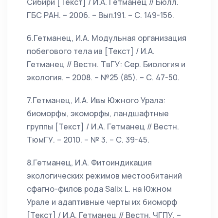
Сибири [Текст] / И.А. Гетманец // Бюлл.
ГБС РАН. – 2006. – Вып.191. – С. 149-156.
6.Гетманец, И.А. Модульная организация
побегового тела ив [Текст] / И.А.
Гетманец // Вестн. ТвГУ: Сер. Биология и
экология. – 2008. – №25 (85). – С. 47-50.
7.Гетманец, И.А. Ивы Южного Урала:
биоморфы, экоморфы, ландшафтные
группы [Текст] / И.А. Гетманец // Вестн.
ТюмГУ. – 2010. – № 3. – С. 39-45.
8.Гетманец, И.А. Фитоиндикация
экологических режимов местообитаний
сфагно-филов рода Salix L. на Южном
Урале и адаптивные черты их биоморф
[Текст] / И.А. Гетманец // Вестн. ЧГПУ. –