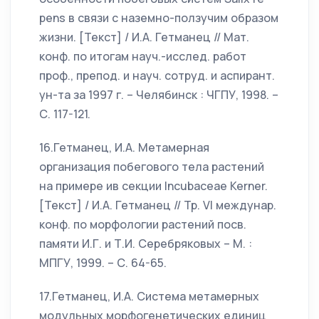
pens в связи с наземно-ползучим образом
жизни. [Текст] / И.А. Гетманец // Мат.
конф. по итогам науч.-исслед. работ
проф., препод. и науч. сотруд. и аспирант.
ун-та за 1997 г. – Челябинск : ЧГПУ, 1998. –
С. 117-121.
16.Гетманец, И.А. Метамерная
организация побегового тела растений
на примере ив секции Incubaceae Kerner.
[Текст] / И.А. Гетманец // Тр. VI междунар.
конф. по морфологии растений посв.
памяти И.Г. и Т.И. Серебряковых – М. :
МПГУ, 1999. – С. 64-65.
17.Гетманец, И.А. Система метамерных
модульных морфогенетических единиц