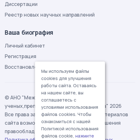
Диссертации
Реестр новых научных направлений
Ваша биография
Личный кабинет
Регистрация
Восстановление пароля
Мы используем файлы
cookies для улучшения
работы сайта. Оставаясь
на нашем сайте, вы
© АНО "Международная ассоциация
соглашаетесь с
ученых,преподавателей и специалистов" 2026
условиями использования
Все права защищены. Использование материалов
файлов cookies. Чтобы
ознакомиться с нашей
сайта возможно исключительно с разрешения
Политикой использования
правообладателя.
файлов cookie,
нажмите
Политика обработки персональных данных