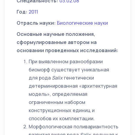
Специальность:
03.02.08
Год:
2011
Отрасль науки:
Биологические науки
Основные научные положения,
сформулированные автором на
основании проведенных исследований:
При выявленном разнообразии
биоморф существует уникальная
для рода
Salix
генетически
детерминированная «архитектурная
модель», определяемая
ограниченным набором
конструкционных единиц и
способов их комплектации.
Морфологическая поливариантность
развития видов рода
Salix
, ведущая к