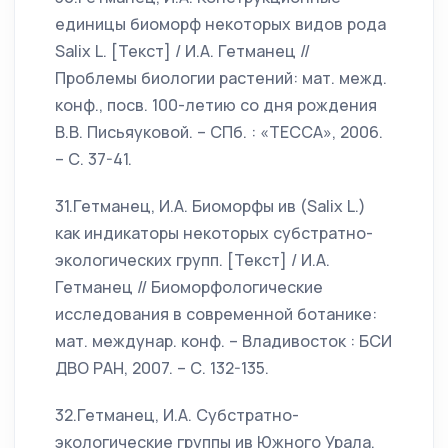
единицы биоморф некоторых видов рода
Salix L. [Текст] / И.А. Гетманец //
Проблемы биологии растений: мат. межд.
конф., посв. 100-летию со дня рождения
В.В. Письяуковой. – СПб. : «ТЕССА», 2006.
– С. 37-41.
31.Гетманец, И.А. Биоморфы ив (Salix L.)
как индикаторы некоторых субстратно-
экологических групп. [Текст] / И.А.
Гетманец // Биоморфологические
исследования в современной ботанике:
мат. междунар. конф. – Владивосток : БСИ
ДВО РАН, 2007. – С. 132-135.
32.Гетманец, И.А. Субстратно-
экологические группы ив Южного Урала.