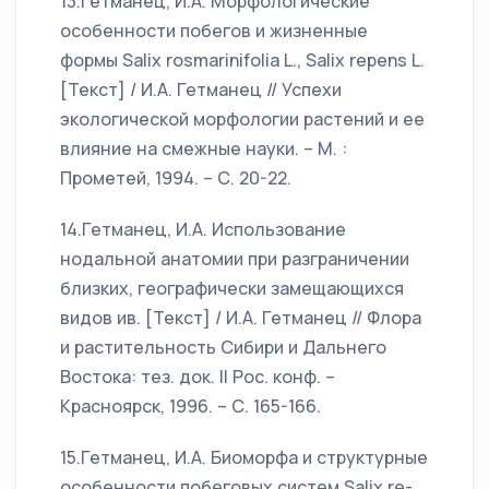
13.Гетманец, И.А. Морфологические
особенности побегов и жизненные
формы Salix rosmarinifolia L., Salix repens L.
[Текст] / И.А. Гетманец // Успехи
экологической морфологии растений и ее
влияние на смежные науки. – М. :
Прометей, 1994. – С. 20-22.
14.Гетманец, И.А. Использование
нодальной анатомии при разграничении
близких, географически замещающихся
видов ив. [Текст] / И.А. Гетманец // Флора
и растительность Сибири и Дальнего
Востока: тез. док. II Рос. конф. –
Красноярск, 1996. – С. 165-166.
15.Гетманец, И.А. Биоморфа и структурные
особенности побеговых систем Salix re-