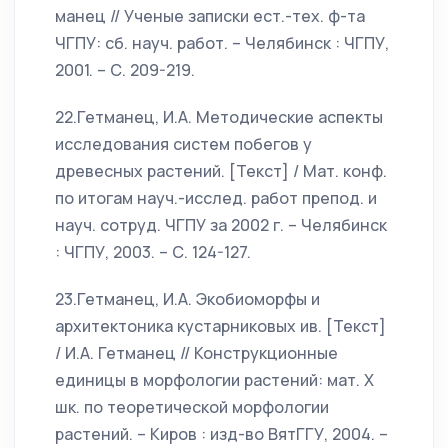
манец // Ученые записки ест.-тех. ф-та
ЧГПУ: сб. науч. работ. – Челябинск : ЧГПУ,
2001. – С. 209-219.
22.Гетманец, И.А. Методические аспекты
исследования систем побегов у
древесных растений. [Текст] / Мат. конф.
по итогам науч.-исслед. работ препод. и
науч. сотруд. ЧГПУ за 2002 г. – Челябинск
: ЧГПУ, 2003. – С. 124-127.
23.Гетманец, И.А. Экобиоморфы и
архитектоника кустарниковых ив. [Текст]
/ И.А. Гетманец // Конструкционные
единицы в морфологии растений: мат. Х
шк. по теоретической морфологии
растений. – Киров : изд-во ВятГГУ, 2004. –