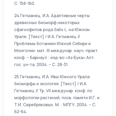
С. 158-160.
24.Гетманец, И.А. Адаптивные черты
древесных биоморф некоторых
сфагнофилов рода Salix L. на Южном
Урале. [Текст] / И.А. Гетманец //
Проблемы ботаники Южной Сибири и
Монголии: мат. III междунар. науч.-практ.
конф. – Барнаул : изд-во «Аз Бука» Алт.
гос. ун-та, 2004. – С. 28-31.
25.Гетманец, И.А. Ивы Южного Урала:
биоморфы и экология. [Текст] / И.А.
Гетманец // Тр. VII междунар. конф. по
морфологии растений, посв. памяти И.Г. и
Т.И. Серебряковых. М. : МПГУ, 2004. – С.
62-64.