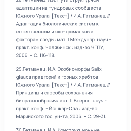
28.Гетманец, И.А. Пути структурной
адаптации ив тундровых сообществ
Южного Урала. [Текст] / И.А. Гетманец //
Адаптация биологических систем к
естественным и экс-тримальным
факторам среды: мат. I Междунар. науч.-
практ. конф. Челябинск : изд-во ЧГПУ,
2006. – С. 116-118.
29.Гетманец, И.А. Экобиоморфы Salix
glauca предгорий и горных хребтов
Южного Урала. [Текст] / И.А. Гетманец //
Принципы и способы сохранения
биоразнообразия: мат. II Всерос. науч.-
практ. конф. – Йошкар-Ола : изд-во
Марийского гос. ун-та, 2006. – С. 29-31.
30.Гетманец, И.А. Конструкционные