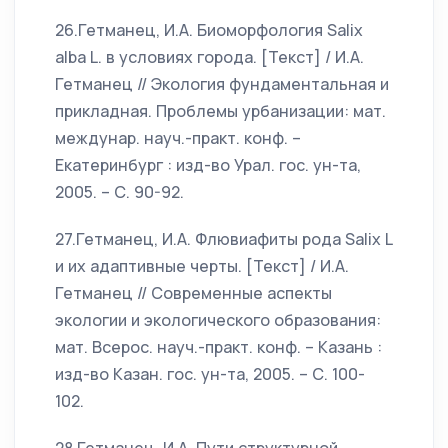
26.Гетманец, И.А. Биоморфология Salix
alba L. в условиях города. [Текст] / И.А.
Гетманец // Экология фундаментальная и
прикладная. Проблемы урбанизации: мат.
междунар. науч.-практ. конф. –
Екатеринбург : изд-во Урал. гос. ун-та,
2005. – С. 90-92.
27.Гетманец, И.А. Флювиафиты рода Salix L
и их адаптивные черты. [Текст] / И.А.
Гетманец // Современные аспекты
экологии и экологического образования:
мат. Всерос. науч.-практ. конф. – Казань :
изд-во Казан. гос. ун-та, 2005. – С. 100-
102.