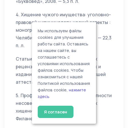
«Буквовед», 2008. — 5,3 п. л.
4. Хищение чужого имущества: уголовно-
правовой и криминологи-ческий аспекты :
монография / А. Ю. Филаненко. —
Мы используем файлы
Челябинск : Изд-во «Взгляд», 2009. — 22,3
cookies для улучшения
работы сайта. Оставаясь
п. л.
на нашем сайте, вы
соглашаетесь с
Статьи, опубликованные в ведущих
условиями использования
рецензируемых научных журна-лах и
файлов cookies. Чтобы
изданиях, указанных в перечне Высшей
ознакомиться с нашей
аттестационной комис-сии
Политикой использования
файлов cookie,
нажмите
5. Профилактика рецидивов преступности
здесь
несовершеннолетних (на примерах
хищений чужого имущества) / А. Ю.
Я согласен
Филаненко // Право