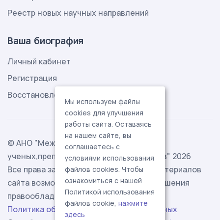
Реестр новых научных направлений
Ваша биография
Личный кабинет
Регистрация
Восстановление пароля
Мы используем файлы
cookies для улучшения
работы сайта. Оставаясь
на нашем сайте, вы
© АНО "Международная ассоциация
соглашаетесь с
ученых,преподавателей и специалистов" 2026
условиями использования
Все права защищены. Использование материалов
файлов cookies. Чтобы
ознакомиться с нашей
сайта возможно исключительно с разрешения
Политикой использования
правообладателя.
файлов cookie,
нажмите
Политика обработки персональных данных
здесь