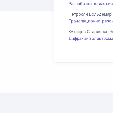
Разработка новых си
Петросян Вольдемар 
Трансляционно-резон
Кутищев Станислав Н
Дифракция электрома