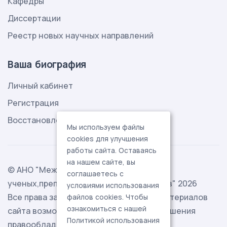
Кафедры
Диссертации
Реестр новых научных направлений
Ваша биография
Личный кабинет
Регистрация
Восстановление пароля
Мы используем файлы
cookies для улучшения
работы сайта. Оставаясь
на нашем сайте, вы
© АНО "Международная ассоциация
соглашаетесь с
ученых,преподавателей и специалистов" 2026
условиями использования
Все права защищены. Использование материалов
файлов cookies. Чтобы
ознакомиться с нашей
сайта возможно исключительно с разрешения
Политикой использования
правообладателя.