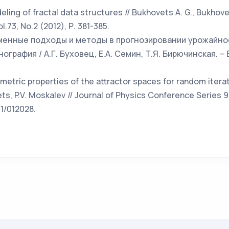
deling of fractal data structures // Bukhovets A. G., Bukhove
.73, No.2 (2012), Р. 381-385.
ременные подходы и методы в прогнозировании урожайн
ография / А.Г. Буховец, Е.А. Семин, Т.Я. Бирючинская. 
ametric properties of the attractor spaces for random itera
ts, P.V. Moskalev // Journal of Physics Conference Series 
1/012028.