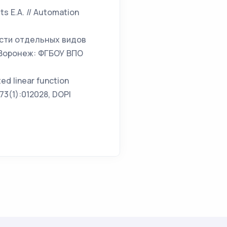
ts E.A. // Automation
ости отдельных видов
– Воронеж: ФГБОУ ВПО
ted linear function
973(1):012028, DOPI