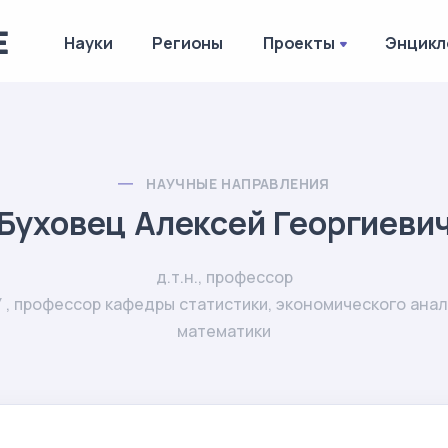
Науки
Регионы
Проекты
Энцикл
НАУЧНЫЕ НАПРАВЛЕНИЯ
Буховец Алексей Георгиеви
д.т.н., профессор
 , профессор кафедры статистики, экономического анал
математики