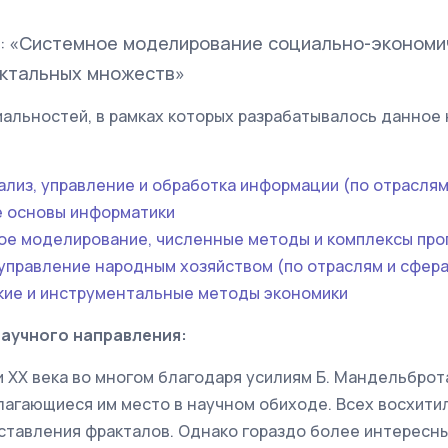
«Системное моделирование социально-экономи
:
актальных множеств»
альностей, в рамках которых разрабатывалось данное
нализ, управление и обработка информации (по отраслям
ие основы информатики
кое моделирование, численные методы и комплексы пр
 управление народным хозяйством (по отраслям и сфер
ские и инструментальные методы экономики
научного направления:
и ХХ века во многом благодаря усилиям Б. Мандельбро
агающиеся им место в научном обиходе. Всех восхитил
ставления фракталов. Однако гораздо более интересн