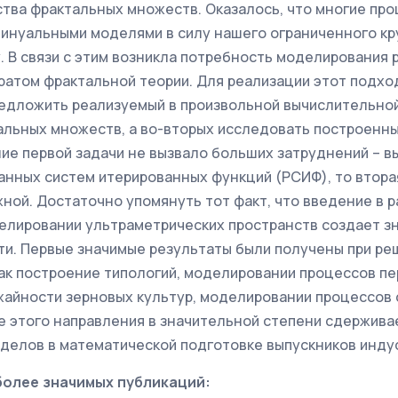
тва фрактальных множеств. Оказалось, что многие про
инуальными моделями в силу нашего ограниченного кр
. В связи с этим возникла потребность моделирования
ратом фрактальной теории. Для реализации этот подхо
предложить реализуемый в произвольной вычислительно
альных множеств, а во-вторых исследовать построенн
ие первой задачи не вызвало больших затруднений – в
анных систем итерированных функций (РСИФ), то втора
ной. Достаточно упомянуть тот факт, что введение в 
елировании ультраметрических пространств создает з
ти. Первые значимые результаты были получены при ре
как построение типологий, моделировании процессов пе
жайности зерновых культур, моделировании процессов 
е этого направления в значительной степени сдержива
делов в математической подготовке выпускников инду
более значимых публикаций: