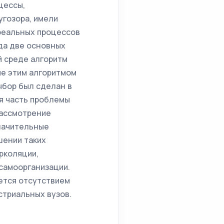
цессы,
угозора, имели
 реальных процессов
да две основных
й среде алгоритм
ые этим алгоритмом
ыбор был сделан в
я часть проблемы
рассмотрение
начительные
шении таких
рколяции,
самоорганизации.
ется отсутствием
стриальных вузов.