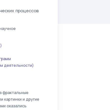
ческих процессов
 научное
)
ограмм
ам деятельности)
та фрактальные
и картинки и другие
ыми оказались