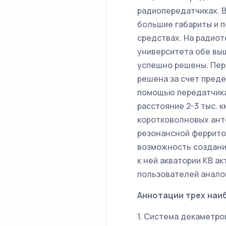
радиопередатчиках. 
большие габариты и п
средствах. На радио
университета обе вы
успешно решены. Пер
решена за счет преде
помощью передатчика
расстояние 2-3 тыс. 
коротковолновых ант
резонансной феррито
возможность создани
к ней акватории КВ а
пользователей аналог
Аннотации трех наи
1. Система декаметро