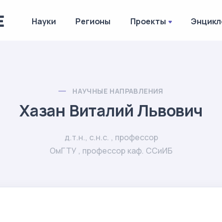
Науки
Регионы
Проекты
Энцикл
НАУЧНЫЕ НАПРАВЛЕНИЯ
Хазан Виталий Львович
д.т.н., с.н.с. , профессор
ОмГТУ , профессор каф. ССиИБ