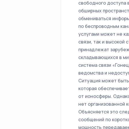
свободного доступа в
обширных пространст
обмениваться информ
по беспроводным кана
услугами может не к
связи, так и высокой 
принадлежат зарубежн
складывающихся в ми
система связи «Гоне
ведомства и недоступ
Ситуация может быть
которая обеспечивае
от ионосферы. Однако
нет организованной 
Объясняется это сле
сообщений по коротк
мощность передаваем