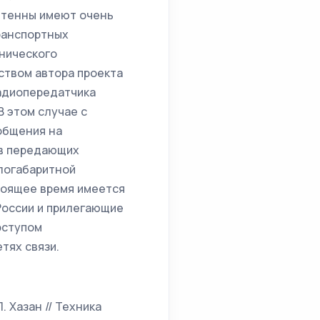
нтенны имеют очень
ранспортных
нического
ством автора проекта
адиопередатчика
В этом случае с
общения на
ов передающих
логабаритной
тоящее время имеется
России и прилегающие
оступом
тях связи.
 Хазан // Техника