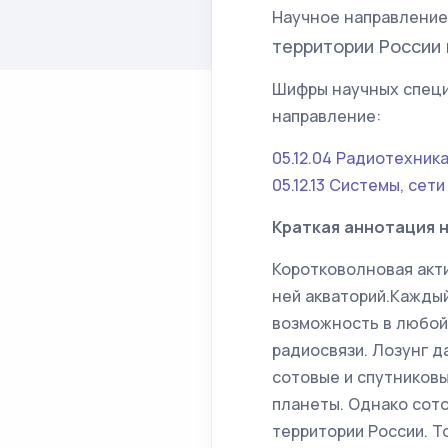
Научное направление
территории России 
Шифры научных специ
направление:
05.12.04 Радиотехник
05.12.13 Системы, се
Краткая аннотация 
Коротковолновая акти
ней акваторий.Кажды
возможность в любой
радиосвязи. Лозунг д
сотовые и спутниковы
планеты. Однако сот
территории России. 