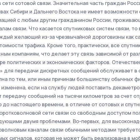
 сети сотовой связи. Значительная часть граждан Рос
вах Сибири и Дальнего Востока не имеет возможности
ацией с любым другим гражданином России, проживающ
лам связи. Что касается спутниковых систем связи, то
аждый желающий из-за чрезвычайной дороговизны как с
стоимости трафика. Кроме того, практически, все спутн
ым компаниям, что делает эту связь зависимой от раз
ре политических и экономических факторов. Отечестве
ц» для передачи дискретных сообщений обслуживает в
на по тем, или иным причинам большинству обычных фи
 изменена, если на службу людей поставить декаметро
т передачу сообщений на тысячи километров за счет о
 до настоящего времени, в отличие от сотовых и спутн
коротковолновой сети связи со свободным доступом по
дующими двумя проблемами. Во-первых, для высокона
оволновым каналам связи обычными методами требует
ых сигналов, которая не может быть реализована в мо