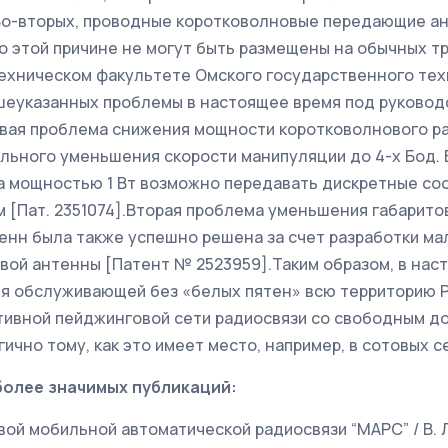
Во-вторых, проводные коротковолновые передающие а
о этой причине не могут быть размещены на обычных т
техническом факультете Омского государственного тех
шеуказанных проблемы в настоящее время под руковод
вая проблема снижения мощности коротковолнового р
льного уменьшения скорости манипуляции до 4-х Бод. 
 мощностью 1 Вт возможно передавать дискретные со
км [Пат. 2351074].Вторая проблема уменьшения габарит
енн была также успешно решена за счет разработки ма
вой антенны [Патент № 2523959].Таким образом, в нас
я обслуживающей без «белых пятен» всю территорию 
ктивной пейджинговой сети радиосвязи со свободным д
ично тому, как это имеет место, например, в сотовых се
более значимых публикаций:
вой мобильной автоматической радиосвязи “МАРС” / В. Л.