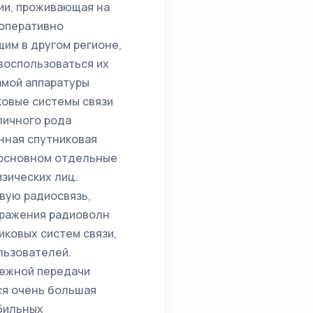
сии, проживающая на
 оперативно
им в другом регионе,
 воспользоваться их
амой аппаратуры
иковые системы связи
личного рода
нная спутниковая
 основном отдельные
зических лиц.
вую радиосвязь,
тражения радиоволн
иковых систем связи,
льзователей.
дежной передачи
ся очень большая
бильных