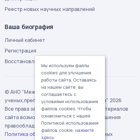
Реестр новых научных направлений
Ваша биография
Личный кабинет
Регистрация
Восстановление пароля
Мы используем файлы
cookies для улучшения
работы сайта. Оставаясь
на нашем сайте, вы
© АНО "Международная ассоциация
соглашаетесь с
ученых,преподавателей и специалистов" 2026
условиями использования
Все права защищены. Использование материалов
файлов cookies. Чтобы
ознакомиться с нашей
сайта возможно исключительно с разрешения
Политикой использования
правообладателя.
файлов cookie,
нажмите
Политика обработки персональных данных
здесь