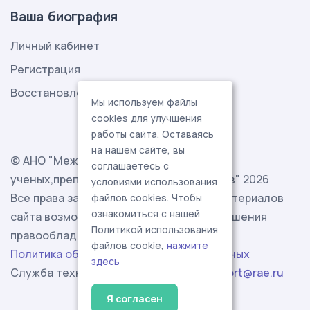
Ваша биография
Личный кабинет
Регистрация
Восстановление пароля
Мы используем файлы
cookies для улучшения
работы сайта. Оставаясь
на нашем сайте, вы
© АНО "Международная ассоциация
соглашаетесь с
ученых,преподавателей и специалистов" 2026
условиями использования
Все права защищены. Использование материалов
файлов cookies. Чтобы
ознакомиться с нашей
сайта возможно исключительно с разрешения
Политикой использования
правообладателя.
файлов cookie,
нажмите
Политика обработки персональных данных
здесь
Служба технической поддержки -
support@rae.ru
Я согласен