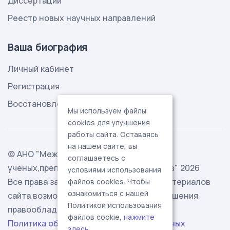
Диссертации
Реестр новых научных направлений
Ваша биография
Личный кабинет
Регистрация
Восстановление пароля
Мы используем файлы
cookies для улучшения
работы сайта. Оставаясь
на нашем сайте, вы
© АНО "Международная ассоциация
соглашаетесь с
ученых,преподавателей и специалистов" 2026
условиями использования
Все права защищены. Использование материалов
файлов cookies. Чтобы
ознакомиться с нашей
сайта возможно исключительно с разрешения
Политикой использования
правообладателя.
файлов cookie,
нажмите
Политика обработки персональных данных
здесь