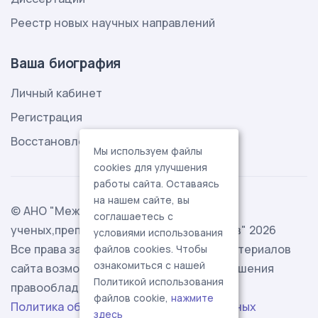
Реестр новых научных направлений
Ваша биография
Личный кабинет
Регистрация
Восстановление пароля
Мы используем файлы
cookies для улучшения
работы сайта. Оставаясь
на нашем сайте, вы
© АНО "Международная ассоциация
соглашаетесь с
ученых,преподавателей и специалистов" 2026
условиями использования
Все права защищены. Использование материалов
файлов cookies. Чтобы
ознакомиться с нашей
сайта возможно исключительно с разрешения
Политикой использования
правообладателя.
файлов cookie,
нажмите
Политика обработки персональных данных
здесь